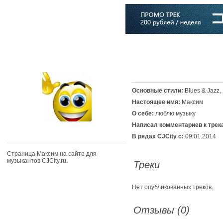
Главная
Софт
Музыка
Статьи
Музыканты
Словарь
Основные стили:
Blues & Jazz,
Настоящее имя:
Максим
О себе:
люблю музыку
Написал комментариев к трек
В рядах CJCity с:
09.01.2014
Страница Максим на сайте для
музыкантов CJCity.ru.
Треки
Нет опубликованных треков.
Отзывы (0)