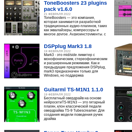
ToneBoosters 23 plugins
pack v1.6.0
21 ФЕВРАЛЯ 2022
ToneBoosters — это компания,
которая занимается разработкой
традиционных аудио-плагинов, таких
как эквалайзеры, компрессоры и
многое другое. Аудиоинструменты, с
помощью
DSPplug Mark3 1.8
19 ФЕВРАЛЯ 2022
Mark3 - это mid/side лимитер с
монофоническим, стереофоническим
и расширенным режимами. Как и
предыдущие предложения DSPplug,
mark3 предназначен только для
Windows, но поддержка
Guitarml TS-M1N1 1.1.0
19 ФЕВРАЛЯ 2022
Бесплатный овердрайв на основе
нейросетиTS-M1N3 — это гитарный
плагин, клон классической педали
овердрайва TS-9 Tubescreamer. Для
создания модели поведения ручек
драйва