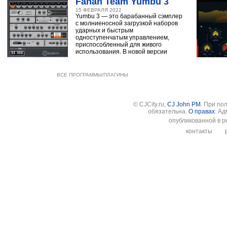
Fanan Team Yumbu 3
15 ФЕВРАЛЯ 2022
Yumbu 3 — это барабанный сэмплер
с молниеносной загрузкой наборов
ударных и быстрым
одноступенчатым управлением,
приспособленный для живого
использования. В новой версии
ВСЕ ПРОГРАММЫ/ПЛАГИНЫ
© CJCity.ru,
CJ John PM
. При по
обязательна.
О правах
. А
опубликованной в р
контакты