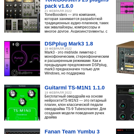
pack v1.6.0
21 ФЕВРАЛЯ 2022
ToneBoosters — это компания,
которая занимается разработкой
традиционных аудио-плагинов, таких
как эквалайзеры, компрессоры и
многое другое. Аудиоинструменты, с
помощью
DSPplug Mark3 1.8
19 ФЕВРАЛЯ 2022
Mark3 - это mid/side лимитер с
монофоническим, стереофоническим
и расширенным режимами. Как и
предыдущие предложения DSPplug,
mark3 предназначен только для
Windows, но поддержка
Guitarml TS-M1N1 1.1.0
19 ФЕВРАЛЯ 2022
Бесплатный овердрайв на основе
нейросетиTS-M1N3 — это гитарный
плагин, клон классической педали
овердрайва TS-9 Tubescreamer. Для
создания модели поведения ручек
драйва
Fanan Team Yumbu 3