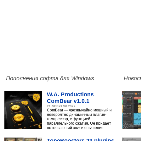
Пополнения софта для Windows
Новос
W.A. Productions
ComBear v1.0.1
21 ФЕВРАЛЯ 2022
ComBear — чрезвычайно мощный и
невероятно динамичный плагин-
компрессор, с функцией
параллельного сжатия. Он придает
потрясающий звук и ощущение
ударным, синтезатору,
ToneBoosters 23 plugins