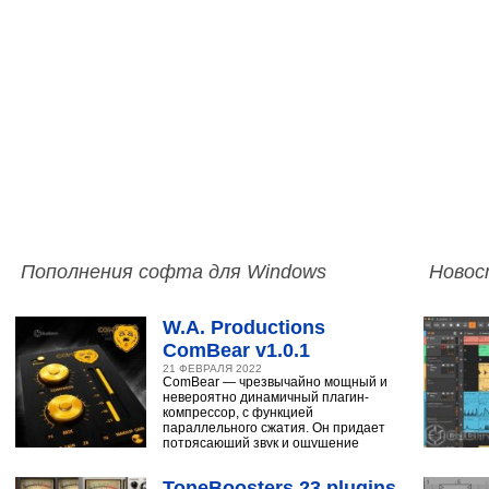
Пополнения софта для Windows
Новос
W.A. Productions
ComBear v1.0.1
21 ФЕВРАЛЯ 2022
ComBear — чрезвычайно мощный и
невероятно динамичный плагин-
компрессор, с функцией
параллельного сжатия. Он придает
потрясающий звук и ощущение
ударным, синтезатору,
ToneBoosters 23 plugins