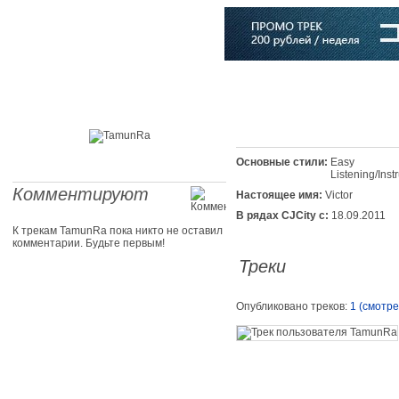
Главная
Софт
Музыка
Статьи
Музыканты
Словарь
Основные стили:
Easy
Listening/Inst
Комментируют
Настоящее имя:
Victor
В рядах CJCity с:
18.09.2011
К трекам TamunRa пока никто не оставил
комментарии. Будьте первым!
Треки
Опубликовано треков:
1 (смотре