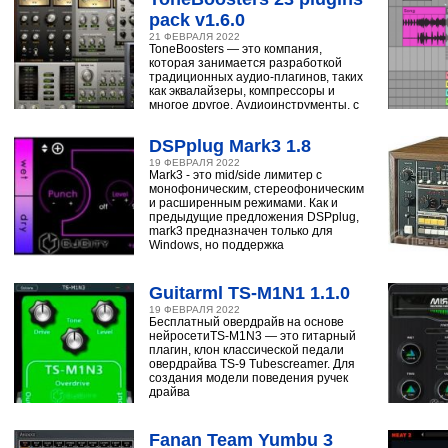
pack v1.6.0
21 ФЕВРАЛЯ 2022
ToneBoosters — это компания,
которая занимается разработкой
традиционных аудио-плагинов, таких
как эквалайзеры, компрессоры и
многое другое. Аудиоинструменты, с
помощью
DSPplug Mark3 1.8
19 ФЕВРАЛЯ 2022
Mark3 - это mid/side лимитер с
монофоническим, стереофоническим
и расширенным режимами. Как и
предыдущие предложения DSPplug,
mark3 предназначен только для
Windows, но поддержка
Guitarml TS-M1N1 1.1.0
19 ФЕВРАЛЯ 2022
Бесплатный овердрайв на основе
нейросетиTS-M1N3 — это гитарный
плагин, клон классической педали
овердрайва TS-9 Tubescreamer. Для
создания модели поведения ручек
драйва
Fanan Team Yumbu 3