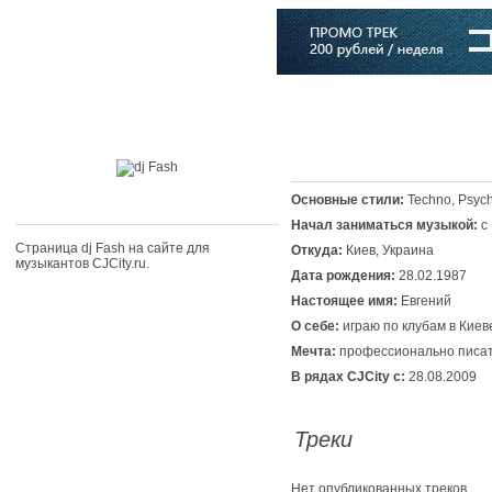
Главная
Софт
Музыка
Статьи
Музыканты
Словарь
Основные стили:
Techno, Psyc
Начал заниматься музыкой:
с
Страница dj Fash на сайте для
Откуда:
Киев, Украина
музыкантов CJCity.ru.
Дата рождения:
28.02.1987
Настоящее имя:
Евгений
О себе:
играю по клубам в Киев
Мечта:
профессионально писать
В рядах CJCity с:
28.08.2009
Треки
Нет опубликованных треков.