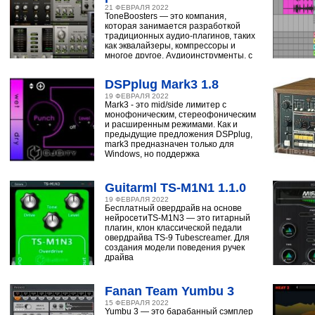
21 ФЕВРАЛЯ 2022
ToneBoosters — это компания,
которая занимается разработкой
традиционных аудио-плагинов, таких
как эквалайзеры, компрессоры и
многое другое. Аудиоинструменты, с
помощью
DSPplug Mark3 1.8
19 ФЕВРАЛЯ 2022
Mark3 - это mid/side лимитер с
монофоническим, стереофоническим
и расширенным режимами. Как и
предыдущие предложения DSPplug,
mark3 предназначен только для
Windows, но поддержка
Guitarml TS-M1N1 1.1.0
19 ФЕВРАЛЯ 2022
Бесплатный овердрайв на основе
нейросетиTS-M1N3 — это гитарный
плагин, клон классической педали
овердрайва TS-9 Tubescreamer. Для
создания модели поведения ручек
драйва
Fanan Team Yumbu 3
15 ФЕВРАЛЯ 2022
Yumbu 3 — это барабанный сэмплер