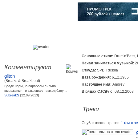
Главная
Софт
Музыка
Статьи
Музыканты
Словарь
Основные стили:
Drum'n'Bass, 
Начал заниматься музыкой:
2
Комментируют
Откуда:
SPB, Russia
glitch
Дата рождения:
6.12.1985
(Breaks & Breakbeat)
Настоящее имя:
Andrey
Вроде норм,но барабасы сильно
выражены,что закрывают выход басу....
В рядах CJCity с:
08.12.2008
SubreakS
(22.09.2013)
Треки
Опубликовано треков:
1 (смотре