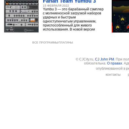
Fanan Team Yumbu 3
15 ФЕВРАЛЯ 2022
Yumbu 3 — это барабанный сэмплер
с молниеносной загрузкой наборов
ударных и быстрым
одноступенчатым управлением,
приспособленный для живого
использования. В новой версии
ВСЕ ПРОГРАММЫ/ПЛАГИНЫ
© CJCity.ru,
CJ John PM
. При по
обязательна.
О правах
. А
опубликованной в р
контакты