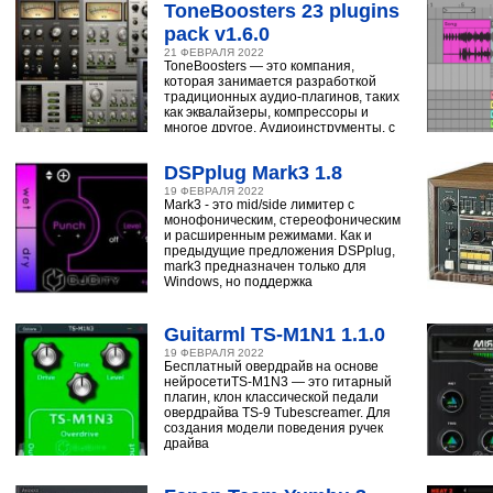
ToneBoosters 23 plugins
pack v1.6.0
21 ФЕВРАЛЯ 2022
ToneBoosters — это компания,
которая занимается разработкой
традиционных аудио-плагинов, таких
как эквалайзеры, компрессоры и
многое другое. Аудиоинструменты, с
помощью
DSPplug Mark3 1.8
19 ФЕВРАЛЯ 2022
Mark3 - это mid/side лимитер с
монофоническим, стереофоническим
и расширенным режимами. Как и
предыдущие предложения DSPplug,
mark3 предназначен только для
Windows, но поддержка
Guitarml TS-M1N1 1.1.0
19 ФЕВРАЛЯ 2022
Бесплатный овердрайв на основе
нейросетиTS-M1N3 — это гитарный
плагин, клон классической педали
овердрайва TS-9 Tubescreamer. Для
создания модели поведения ручек
драйва