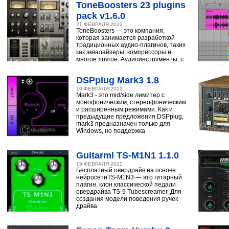
ToneBoosters 23 plugins
pack v1.6.0
21 ФЕВРАЛЯ 2022
ToneBoosters — это компания,
которая занимается разработкой
традиционных аудио-плагинов, таких
как эквалайзеры, компрессоры и
многое другое. Аудиоинструменты, с
помощью
DSPplug Mark3 1.8
19 ФЕВРАЛЯ 2022
Mark3 - это mid/side лимитер с
монофоническим, стереофоническим
и расширенным режимами. Как и
предыдущие предложения DSPplug,
mark3 предназначен только для
Windows, но поддержка
Guitarml TS-M1N1 1.1.0
19 ФЕВРАЛЯ 2022
Бесплатный овердрайв на основе
нейросетиTS-M1N3 — это гитарный
плагин, клон классической педали
овердрайва TS-9 Tubescreamer. Для
создания модели поведения ручек
драйва