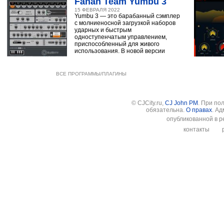
Fanan Team Yumbu 3
15 ФЕВРАЛЯ 2022
Yumbu 3 — это барабанный сэмплер
с молниеносной загрузкой наборов
ударных и быстрым
одноступенчатым управлением,
приспособленный для живого
использования. В новой версии
ВСЕ ПРОГРАММЫ/ПЛАГИНЫ
© CJCity.ru,
CJ John PM
. При по
обязательна.
О правах
. А
опубликованной в р
контакты