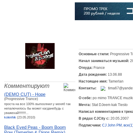
Главная
Софт
Музыка
Статьи
Музыканты
Словарь
Основные стили:
Progressive T
Начал заниматься музыкой:
2
Откуда:
France
Дата рождения:
13.06.88
Настоящее имя:
Tamerlan
Комментируют
Контакты:
tima67@yandex
(DEMO CUT) - Hope
О себе:
po mimo TRANCE muziki
(Progressive Trance)
проста на все 100% выпоолнил у меняб так
Мечта:
Stat DJeem kak Tiesto
непалючилось бы может кагданебудь с
Написал комментариев к трек
уважехай!!!!!!!!...
kolenhik
(23.05.2010)
В рядах CJCity с:
20.05.2007
Подписчики:
CJ John PM
,
все(1
Black Eyed Peas - Boom Boom
Pow (Tamerlan & Djons Remix)