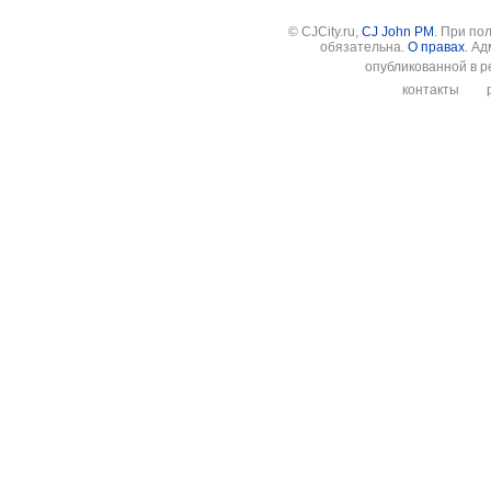
© CJCity.ru,
CJ John PM
. При по
обязательна.
О правах
. А
опубликованной в р
контакты