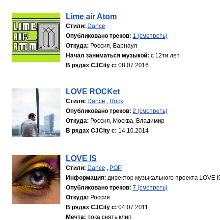
Lime air Atom
Стили:
Dance
Опубликовано треков:
1 (смотреть)
Откуда:
Россия, Барнаул
Начал заниматься музыкой:
с 12ти лет
В рядах CJCity с:
08.07.2016
LOVE ROCKet
Стили:
Dance
,
Rock
Опубликовано треков:
2 (смотреть)
Откуда:
Россия, Москва, Владимир
В рядах CJCity с:
14.10.2014
LOVE IS
Стили:
Dance
,
POP
Информация:
директор музыкального проекта LOVE IS 
Опубликовано треков:
7 (смотреть)
Откуда:
Россия
В рядах CJCity с:
04.07.2011
Мечта:
пока снять клип