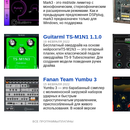
Mark3 - это mid/side лимитер с
монофоническим, стереофоническим
и расширенным режимами. Как и
предыдущие предложения DSPplug,
mark3 предназначен только для
Windows, но поддержка
Guitarml TS-M1N1 1.1.0
19 ФЕВРАЛЯ 2022
Бесплатный овердрайв на основе
нейросетиTS-M1N3 — это гитарный
плагин, клон классической педали
овердрайва TS-9 Tubescreamer. Для
создания модели поведения ручек
драйва
Fanan Team Yumbu 3
15 ФЕВРАЛЯ 2022
Yumbu 3 — это барабанный сэмплер
с молниеносной загрузкой наборов
ударных и быстрым
одноступенчатым управлением,
приспособленный для живого
использования. В новой версии
ВСЕ ПРОГРАММЫ/ПЛАГИНЫ