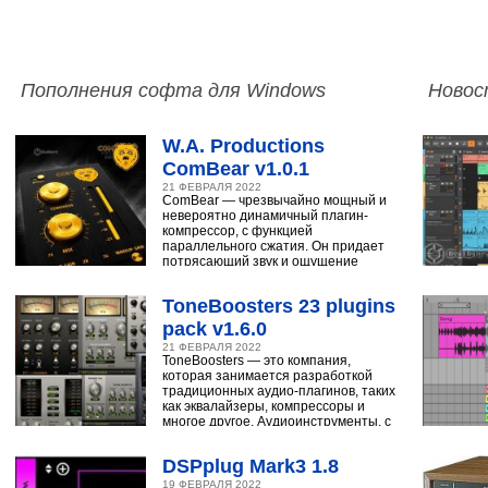
Пополнения софта для Windows
Новос
W.A. Productions
ComBear v1.0.1
21 ФЕВРАЛЯ 2022
ComBear — чрезвычайно мощный и
невероятно динамичный плагин-
компрессор, с функцией
параллельного сжатия. Он придает
потрясающий звук и ощущение
ударным, синтезатору,
ToneBoosters 23 plugins
pack v1.6.0
21 ФЕВРАЛЯ 2022
ToneBoosters — это компания,
которая занимается разработкой
традиционных аудио-плагинов, таких
как эквалайзеры, компрессоры и
многое другое. Аудиоинструменты, с
помощью
DSPplug Mark3 1.8
19 ФЕВРАЛЯ 2022