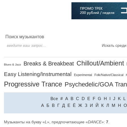
Главная
Софт
Музыка
Статьи
Музыканты
Словарь
Поиск музыкантов
Искать среди
Chillout/Ambient
Breaks & Breakbeat
Blues & Jazz
Easy Listening/Instrumental
Experimental
Folk/Native/Classical
Progressive Trance
Psychedelic/GOA Tra
Все
#
A
B
C
D
E
F
G
H
I
J
K
L
A
Б
В
Г
Д
Е
Ё
Ж
З
И
Й
К
Л
М
Н
О
Музыканты на букву «
L
», предпочитающие «
DANCE
»:
7
.