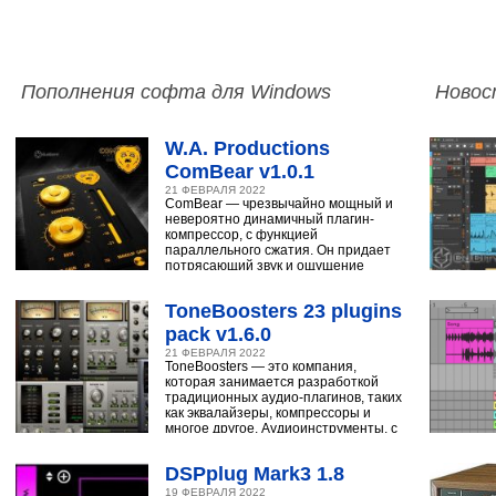
Пополнения софта для Windows
Новос
W.A. Productions
ComBear v1.0.1
21 ФЕВРАЛЯ 2022
ComBear — чрезвычайно мощный и
невероятно динамичный плагин-
компрессор, с функцией
параллельного сжатия. Он придает
потрясающий звук и ощущение
ударным, синтезатору,
ToneBoosters 23 plugins
pack v1.6.0
21 ФЕВРАЛЯ 2022
ToneBoosters — это компания,
которая занимается разработкой
традиционных аудио-плагинов, таких
как эквалайзеры, компрессоры и
многое другое. Аудиоинструменты, с
помощью
DSPplug Mark3 1.8
19 ФЕВРАЛЯ 2022