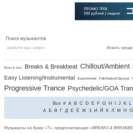
Главная
Софт
Музыка
Статьи
Музыканты
Словарь
Поиск музыкантов
Искать среди
Chillout/Ambient
Breaks & Breakbeat
Blues & Jazz
Easy Listening/Instrumental
Experimental
Folk/Native/Classical
Progressive Trance
Psychedelic/GOA Tra
Все
#
A
B
C
D
E
F
G
H
I
J
K
L
A
Б
В
Г
Д
Е
Ё
Ж
З
И
Й
К
Л
М
Н
О
Музыканты на букву «
T
», предпочитающие «
BREAKS & BREAKBE