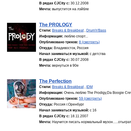
В рядах CJCity с:
30.12.2008
Мечта:
выпустится на лэйбле
The PROLOGY
Стили:
Breaks & Breakbeat
,
Drum'n'Bass
Информация:
люблю спорт...
Опубликовано треков:
8 (смотреть)
Откуда:
Владивосток, Россия
Начал заниматься музыкой:
с детства
В рядах CJCity с:
30.07.2008
Мечта:
вернуться в 90е
The Perfection
Стили:
Breaks & Breakbeat
,
IDM
Информация:
Очень люблю The Prodigy,Da Boogie Crew,B
Опубликовано треков:
59 (смотреть)
Откуда:
Россия г.Оренбург
Начал заниматься музыкой:
с 16
В рядах CJCity с:
18.11.2007
Мечта:
Научится писать нормальный музон......отыграть