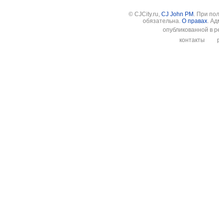
© CJCity.ru,
CJ John PM
. При по
обязательна.
О правах
. А
опубликованной в р
контакты