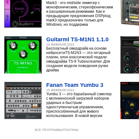
Mark3 - это mid/side лимитер с
монофоническим, стереофоническим
и расширенным режимами. Как и
предыдущие предложения DSPplug,
mark3 предназначен только для
Windows, но поддержка
Guitarml TS-M1N1 1.1.0
19 ФЕВРАЛЯ 2022
Бесплатный овердрайв на основе
нейросетиTS-M1N3 — это гитарный
плагин, клон классической педали
овердрайва TS-9 Tubescreamer. Для
создания модели поведения ручек
драйва
Fanan Team Yumbu 3
15 ФЕВРАЛЯ 2022
Yumbu 3 — это барабанный сэмплер
с молниеносной загрузкой наборов
ударных и быстрым
одноступенчатым управлением,
приспособленный для живого
использования. В новой версии
ВСЕ ПРОГРАММЫ/ПЛАГИНЫ