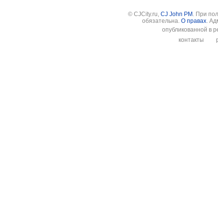
© CJCity.ru,
CJ John PM
. При по
обязательна.
О правах
. А
опубликованной в р
контакты