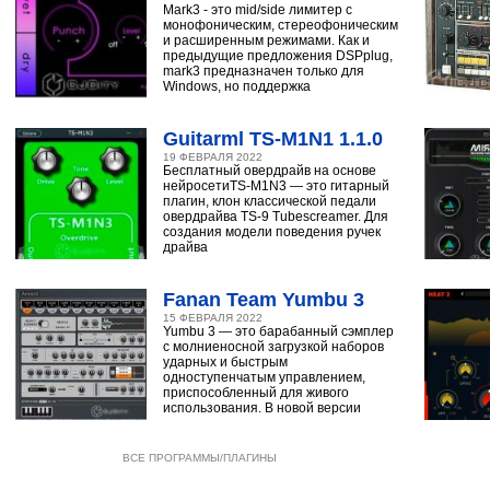
Mark3 - это mid/side лимитер с
монофоническим, стереофоническим
и расширенным режимами. Как и
предыдущие предложения DSPplug,
mark3 предназначен только для
Windows, но поддержка
Guitarml TS-M1N1 1.1.0
19 ФЕВРАЛЯ 2022
Бесплатный овердрайв на основе
нейросетиTS-M1N3 — это гитарный
плагин, клон классической педали
овердрайва TS-9 Tubescreamer. Для
создания модели поведения ручек
драйва
Fanan Team Yumbu 3
15 ФЕВРАЛЯ 2022
Yumbu 3 — это барабанный сэмплер
с молниеносной загрузкой наборов
ударных и быстрым
одноступенчатым управлением,
приспособленный для живого
использования. В новой версии
ВСЕ ПРОГРАММЫ/ПЛАГИНЫ