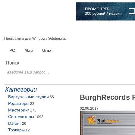
Главная
Софт
Музыка
Статьи
Музыканты
Словарь
Программы для Windows Эффекты.
PC
Mac
Unix
Поиск
Категории
BurghRecords P
Виртуальные студии
55
Редакторы
22
02.06.2017
Мастеринг
173
Синтезаторы
1093
DJ-инг
26
Трэкеры
12