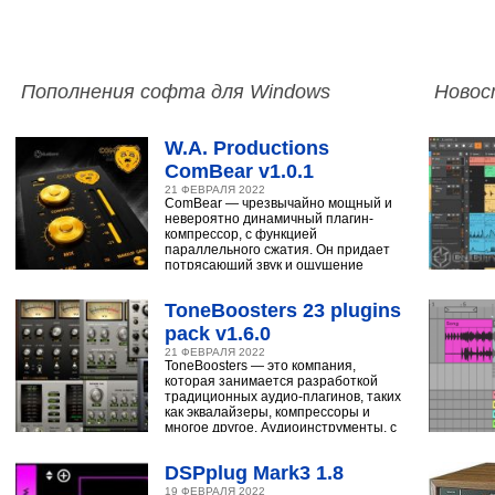
Пополнения софта для Windows
Новос
W.A. Productions
ComBear v1.0.1
21 ФЕВРАЛЯ 2022
ComBear — чрезвычайно мощный и
невероятно динамичный плагин-
компрессор, с функцией
параллельного сжатия. Он придает
потрясающий звук и ощущение
ударным, синтезатору,
ToneBoosters 23 plugins
pack v1.6.0
21 ФЕВРАЛЯ 2022
ToneBoosters — это компания,
которая занимается разработкой
традиционных аудио-плагинов, таких
как эквалайзеры, компрессоры и
многое другое. Аудиоинструменты, с
помощью
DSPplug Mark3 1.8
19 ФЕВРАЛЯ 2022