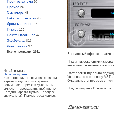
Проигрыватели
20
Прочее
246
Сэмплеры
48
Работа с голосом
45
Драм-машины
147
Гитара
129
Пакеты плагинов
42
Эффекты
816
Дополнения
37
Всего программ: 2911
Бесплатный эффект плагин, 
Плагин высоко оптимизирован
несколько экземпляров в про
Читайте также:
Этот плагин идеально подход
Нарезка музыки
Установите его в папку VST 
Давно прошли те времена, когда под
буквально лепите звук в нуж
нарезкой звукового материала
понималась нарезка в буквальном
Предусмотрено 15 пресетов.
смысле – нарезка магнитной пленки.
Сегодня нарезка музыки – процесс
виртуальный. Причём, расширился...
Демо-записи