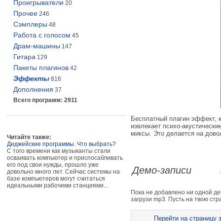
Проигрыватели
20
Прочее
246
Сэмплеры
48
Работа с голосом
45
Драм-машины
147
Гитара
129
Пакеты плагинов
42
Эффекты
816
Дополнения
37
Всего программ: 2911
Бесплатный плагин эффект, к
извлекает психо-акустически
миксы. Это делается на дово
Читайте также:
Диджейские программы. Что выбрать?
С того времени как музыканты стали
осваивать компьютер и приспосабливать
его под свои нужды, прошло уже
Демо-записи
довольно много лет. Сейчас системы на
базе компьютеров могут считаться
идеальными рабочими станциями...
Пока не добавлено ни одной д
загрузи mp3. Пусть на твою ст
Перейти на страницу з