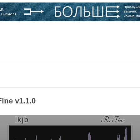
варь
Компании
Блоги
ine v1.1.0