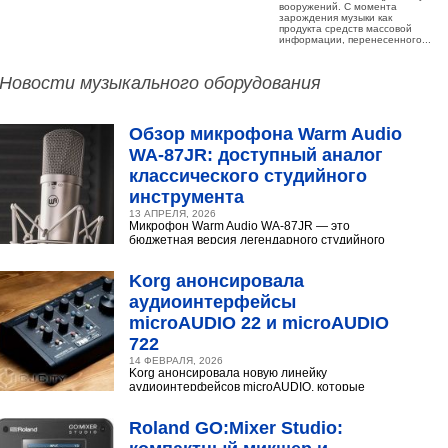
вооружений. С момента
зарождения музыки как
продукта средств массовой
информации, перенесенного...
Новости музыкального оборудования
Обзор микрофона Warm Audio
WA‑87JR: доступный аналог
классического студийного
инструмента
13 АПРЕЛЯ, 2026
Микрофон Warm Audio WA‑87JR — это
бюджетная версия легендарного студийного
конденсаторного микрофона Neumann U 87.
Разберёмся,...
Korg анонсировала
аудиоинтерфейсы
microAUDIO 22 и microAUDIO
722
14 ФЕВРАЛЯ, 2026
Korg анонсировала новую линейку
аудиоинтерфейсов microAUDIO, которые
сочетают в себе предусилители с интересными
эффектами, включая аналоговый...
Roland GO:Mixer Studio: