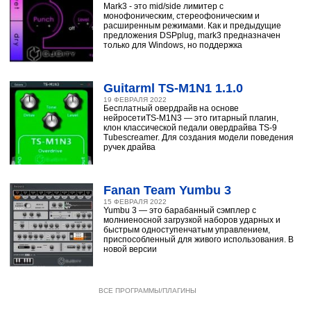
Mark3 - это mid/side лимитер с
монофоническим, стереофоническим и
расширенным режимами. Как и предыдущие
предложения DSPplug, mark3 предназначен
только для Windows, но поддержка
Guitarml TS-M1N1 1.1.0
19 ФЕВРАЛЯ 2022
Бесплатный овердрайв на основе
нейросетиTS-M1N3 — это гитарный плагин,
клон классической педали овердрайва TS-9
Tubescreamer. Для создания модели поведения
ручек драйва
Fanan Team Yumbu 3
15 ФЕВРАЛЯ 2022
Yumbu 3 — это барабанный сэмплер с
молниеносной загрузкой наборов ударных и
быстрым одноступенчатым управлением,
приспособленный для живого использования. В
новой версии
ВСЕ ПРОГРАММЫ/ПЛАГИНЫ