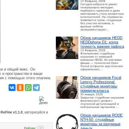
13 Февраля, 2026
Сегодня нейросети умеют
генерировать мелодии,
подбирать гармонии и даже
имитировать стиль конкретных
исполнителей. На стримингах
появляются треки, созданные
без участия человека, а
крупные лейблы
экспериментируют...
Обзор наушников HEDD
HEDDphone D1: когда
точность важнее пафоса
13 Февраля, 2026
Флагманские студийные
наушники от немецкой
компании HEDD. Их ключевая
фишка — технология Open
Sound (открытое акустическое
ки и общий микс. Он
оформление)....
у и пространство в ваши
Обзор наушников Focal
ия с помощью этого плагина.
Lensys Professional:
студийные мониторы
премиум‑класса
30 января, 2026
Закрытые студийные наушники
флагманского уровня с
эталонной детализацией и
нейтральным звучанием....
s ReFine v1.1.0
, авторизуйся и
Обзор наушников RODE
NTH-50: студийные
мониторы за разумные
деньги
Рейтинг: