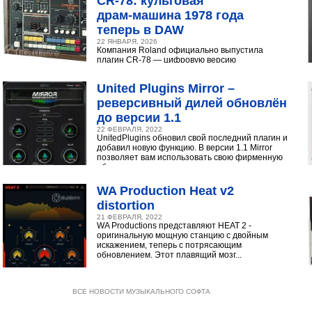
CR‑78: культовая
драм‑машина 1978 года
теперь в DAW
22 ЯНВАРЯ, 2026
Компания Roland официально выпустила
плагин CR-78 — цифровую версию
легендарной аналоговой драм-машины
1978 года. Инструмент доступен в экосистеме...
United Plugins Mirror –
реверсивный дилей обновлён
до версии 1.1
22 ФЕВРАЛЯ, 2022
UnitedPlugins обновил свой последний плагин и
добавил новую функцию. В версии 1.1 Mirror
позволяет вам использовать свою фирменную
обратную...
WA Production Heat v2
distortion
21 ФЕВРАЛЯ, 2022
WA Productions представляют HEAT 2 -
оригинальную мощную станцию с двойным
искажением, теперь с потрясающим
обновлением. Этот плавящий мозг...
ВСЕ НОВОСТИ МУЗЫКАЛЬНОГО СОФТА