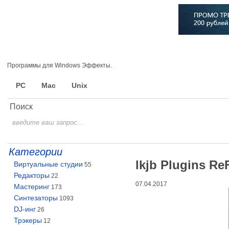
Главная
Софт
Музыка
Статьи
Музыканты
Сло
Программы для Windows Эффекты.
PC
Mac
Unix
Поиск
Категории
lkjb Plugins ReF
Виртуальные студии
55
Редакторы
22
07.04.2017
Мастеринг
173
Синтезаторы
1093
DJ-инг
26
Трэкеры
12