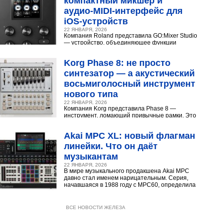
компактный микшер и
аудио‑MIDI‑интерфейс для
iOS‑устройств
22 ЯНВАРЯ, 2026
Компания Roland представила GO:Mixer Studio
— устройство, объединяющее функции
микшера, аудио- и MIDI?интерфейса. Оно
создано для мобильных...
Korg Phase 8: не просто
синтезатор — а акустический
восьмиголосный инструмент
нового типа
22 ЯНВАРЯ, 2026
Компания Korg представила Phase 8 —
инструмент, ломающий привычные рамки. Это
не аналоговый и не цифровой синтезатор, а
нечто принципиально...
Akai MPC XL: новый флагман
линейки. Что он даёт
музыкантам
22 ЯНВАРЯ, 2026
В мире музыкального продакшена Akai MPC
давно стал именем нарицательным. Серия,
начавшаяся в 1988 году с MPC60, определила
звучание хип‑хопа,...
ВСЕ НОВОСТИ ЖЕЛЕЗА