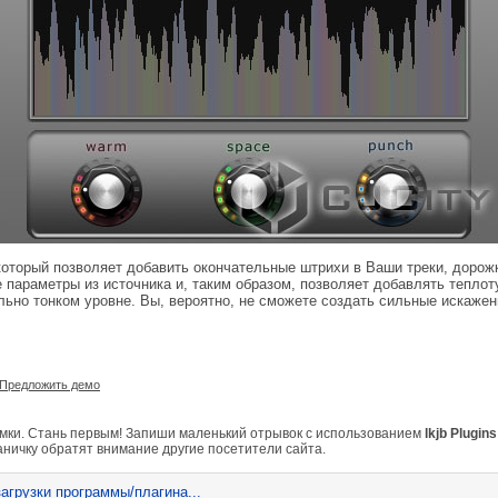
оторый позволяет добавить окончательные штрихи в Ваши треки, дорож
е параметры из источника и, таким образом, позволяет добавлять теплот
льно тонком уровне. Вы, вероятно, не сможете создать сильные искажен
Предложить демо
емки. Стань первым! Запиши маленький отрывок с использованием
lkjb Plugin
раничку обратят внимание другие посетители сайта.
агрузки программы/плагина...