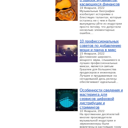
касающихся финансов
19 Февраля, 2022
Музыкальные биографии
изобилуют историями о
блестящих талантах, которые
остались ни с чем и были
вынуждены уйти из индустрии
просто потому, что допустили
несколько элементарных
ошибок....
10 профессиональных
советов по добавлению
мощи и панча в микс
15 Февраля, 2022
Достижение широкого,
мощного звука, слышимого в
лучших профессиональных
миксах, является святым
Граалем для большинства
продюсеров и инженеров.
Лучшие и продаваемые на
сегодняшний день релизы
обеспечивают идеальный...
Особенности сведения и
мастеринга для
сервисов цифровой
дистрибуции и
стримингов
10 Февраля, 2022
На протяжении десятилетий
многие производители
музыкальной индустрии и
звукоинженеры были
вовлечены в настоящую гонку