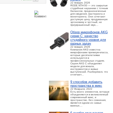
22 января, 2026
RODE NTH-50 — это закрытые
студийные наушники с точным
балансом, предназначенные
для сведения, мастеринга и
мониторинга. Они сочетают
доступную цену, продуманную
эргономику и честный, не
приукрашенный звук....
Обзор микрофонов AKG
серии C: качество
студийного уровня для
разных задач
22 января, 2026
Компания AKG известна
микрофонами премиум-класса,
которые десятилетиями
используются в
профессиональных студиях.
Серия AKG C объединяет
модели для вокала,
инструментов и живых
выступлений. Разберёмся, что
отличает...
9 способов добавить
пространства в микс
22 Февраля, 2022
Есть много элементов, которые
объединяются в великолепный
современный микс, и
пространство, без сомнения,
является одним из самых
важных....
6 ошибок музыкантов,