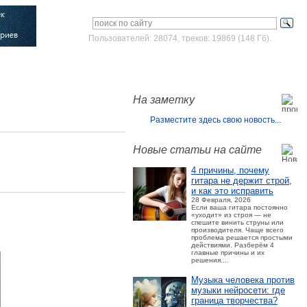
Пользователей: 28074, треков: 19869 (148 Гб).
Войти
Зарегистрироваться
На заметку
Разместите здесь свою новость...
Новые статьи на сайте
4 причины, почему
гитара не держит строй,
и как это исправить
28 Февраля, 2026
Если ваша гитара постоянно
«уходит» из строя — не
спешите винить струны или
производителя. Чаще всего
проблема решается простыми
действиями. Разберём 4
главные причины и их
решения....
Музыка человека против
музыки нейросети: где
граница творчества?