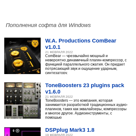
Пополнения софта для Windows
W.A. Productions ComBear
v1.0.1
21 ФЕВРАЛЯ 2022
ComBear — чрезвычайно мощный и
невероятно динамичный плагин-компрессор, с
функцией параллельного сжатия. Он придает
потрясающий звук и ощущение ударным,
синтезатору,
ToneBoosters 23 plugins pack
v1.6.0
21 ФЕВРАЛЯ 2022
ToneBoosters — это компания, которая
занимается разработкой традиционных аудио-
плагинов, таких как эквалайзеры, компрессоры
и многое другое. Аудиоинструменты, с
помощью
DSPplug Mark3 1.8
19 ФЕВРАЛЯ 2022