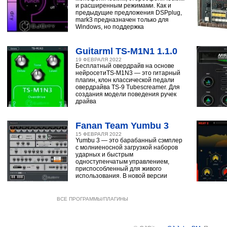
и расширенным режимами. Как и
предыдущие предложения DSPplug,
mark3 предназначен только для
Windows, но поддержка
Guitarml TS-M1N1 1.1.0
19 ФЕВРАЛЯ 2022
Бесплатный овердрайв на основе
нейросетиTS-M1N3 — это гитарный
плагин, клон классической педали
овердрайва TS-9 Tubescreamer. Для
создания модели поведения ручек
драйва
Fanan Team Yumbu 3
15 ФЕВРАЛЯ 2022
Yumbu 3 — это барабанный сэмплер
с молниеносной загрузкой наборов
ударных и быстрым
одноступенчатым управлением,
приспособленный для живого
использования. В новой версии
ВСЕ ПРОГРАММЫ/ПЛАГИНЫ