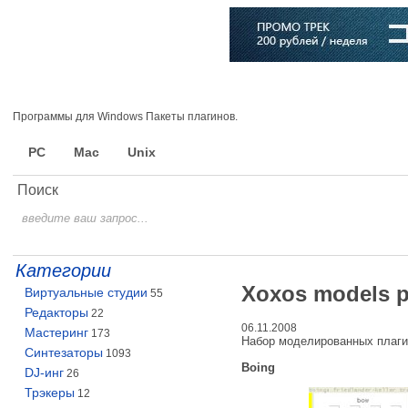
Главная
Софт
Музыка
Статьи
Музыканты
Словарь
Программы для Windows Пакеты плагинов.
PC
Mac
Unix
Поиск
Категории
Xoxos models p
Виртуальные студии
55
Редакторы
22
06.11.2008
Мастеринг
173
Набор моделированных плаги
Синтезаторы
1093
Boing
DJ-инг
26
Трэкеры
12