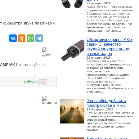
22 января, 2026
RODE NTH-50 — это закрытые
студийные наушники с точным
балансом, предназначенные
для сведения, мастеринга и
мониторинга. Они сочетают
т обработку звука плагинами
доступную цену, продуманную
эргономику и честный, не
приукрашенный звук....
Обзор микрофонов AKG
серии C: качество
студийного уровня для
разных задач
22 января, 2026
Компания AKG известна
микрофонами премиум-класса,
 JAMP MK1
, авторизуйся и
которые десятилетиями
используются в
профессиональных студиях.
Серия AKG C объединяет
модели для вокала,
Рейтинг:
инструментов и живых
выступлений. Разберёмся, что
отличает...
9 способов добавить
пространства в микс
22 Февраля, 2022
Есть много элементов, которые
объединяются в великолепный
современный микс, и
пространство, без сомнения,
является одним из самых
важных....
6 ошибок музыкантов,