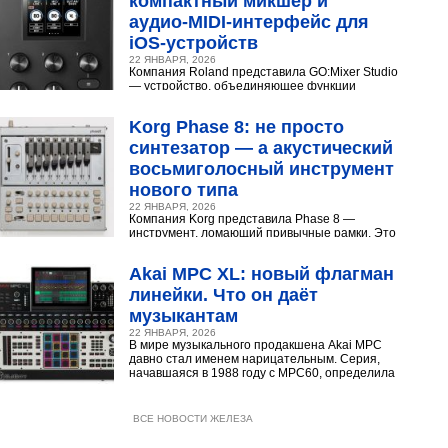
компактный микшер и
аудио‑MIDI‑интерфейс для
iOS‑устройств
22 ЯНВАРЯ, 2026
Компания Roland представила GO:Mixer Studio
— устройство, объединяющее функции
микшера, аудио- и MIDI?интерфейса. Оно
создано для мобильных...
Korg Phase 8: не просто
синтезатор — а акустический
восьмиголосный инструмент
нового типа
22 ЯНВАРЯ, 2026
Компания Korg представила Phase 8 —
инструмент, ломающий привычные рамки. Это
не аналоговый и не цифровой синтезатор, а
нечто принципиально...
Akai MPC XL: новый флагман
линейки. Что он даёт
музыкантам
22 ЯНВАРЯ, 2026
В мире музыкального продакшена Akai MPC
давно стал именем нарицательным. Серия,
начавшаяся в 1988 году с MPC60, определила
звучание хип‑хопа,...
ВСЕ НОВОСТИ ЖЕЛЕЗА