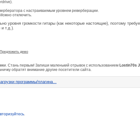
drive).
вербератора с настраиваемым уровнем реверберации.
Можно отключить.
ьно уровня громкости гитары (как некоторые настоящие), поэтому требуе
и т.д.).
Предложить демо
емки. Стань первым! Запиши маленький отрывок с использованием
Lostin70s
раничку обратят внимание другие посетители сайта.
агрузки программы/плагина...
вторизуйтесь
.