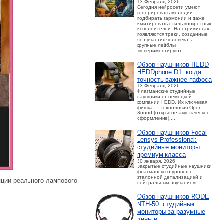
13 Февраля, 2026
Сегодня нейросети умеют
генерировать мелодии,
подбирать гармонии и даже
имитировать стиль конкретных
исполнителей. На стримингах
появляются треки, созданные
без участия человека, а
крупные лейблы
экспериментируют...
Обзор наушников HEDD
HEDDphone D1: когда
точность важнее пафоса
13 Февраля, 2026
Флагманские студийные
наушники от немецкой
компании HEDD. Их ключевая
фишка — технология Open
Sound (открытое акустическое
оформление)....
Обзор наушников Focal
Lensys Professional:
студийные мониторы
премиум‑класса
30 января, 2026
Закрытые студийные наушники
флагманского уровня с
эталонной детализацией и
яции реального лампового
нейтральным звучанием....
Обзор наушников RODE
NTH-50: студийные
мониторы за разумные
деньги