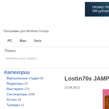
Главная
Софт
Музыка
Статьи
Музыканты
Сло
Программы для Windows Гитара.
PC
Mac
Unix
Поиск
Категории
Lostin70s JAM
Виртуальные студии
55
Редакторы
22
10.09.2013
Мастеринг
173
Синтезаторы
1093
DJ-инг
26
Трэкеры
12