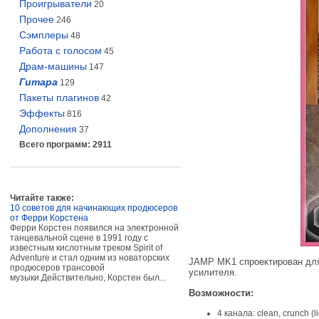
Проигрыватели
20
Прочее
246
Сэмплеры
48
Работа с голосом
45
Драм-машины
147
Гитара
129
Пакеты плагинов
42
Эффекты
816
Дополнения
37
Всего программ: 2911
Читайте также:
10 советов для начинающих продюсеров
от Ферри Корстена
Ферри Корстен появился на электронной
танцевальной сцене в 1991 году с
известным кислотным треком Spirit of
Adventure и стал одним из новаторских
JAMP MK1 спроектирован для 
продюсеров трансовой
усилителя.
музыки.Действительно, Корстен был...
Возможности:
4 канала: clean, crunch (lig