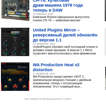
CR‑78: культовая
драм‑машина 1978 года
теперь в DAW
22 ЯНВАРЯ, 2026
Компания Roland официально выпустила
плагин CR-78 — цифровую версию
легендарной аналоговой драм-машины
1978 года. Инструмент доступен в экосистеме...
United Plugins Mirror –
реверсивный дилей обновлён
до версии 1.1
22 ФЕВРАЛЯ, 2022
UnitedPlugins обновил свой последний плагин и
добавил новую функцию. В версии 1.1 Mirror
позволяет вам использовать свою фирменную
обратную...
WA Production Heat v2
distortion
21 ФЕВРАЛЯ, 2022
WA Productions представляют HEAT 2 -
оригинальную мощную станцию с двойным
искажением, теперь с потрясающим
обновлением. Этот плавящий мозг...
ВСЕ НОВОСТИ МУЗЫКАЛЬНОГО СОФТА