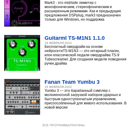
Mark3 - это mid/side лимитер с
монофоническим, стереофоническим и
расширенным режимами. Как и предыдущие
предложения DSPplug, mark3 предназначен
только для Windows, но поддержка
Guitarml TS-M1N1 1.1.0
19 ФЕВРАЛЯ 2022
Бесплатный овердрайв на основе
нейросетиTS-M1N3 — это гитарный плагин,
клон классической педали овердрайва TS-9
Tubescreamer. Для создания модели поведения
ручек драйва
Fanan Team Yumbu 3
15 ФЕВРАЛЯ 2022
Yumbu 3 — это барабанный сэмплер с
молниеносной загрузкой наборов ударных и
быстрым одноступенчатым управлением,
приспособленный для живого использования. В
новой версии
ВСЕ ПРОГРАММЫ/ПЛАГИНЫ