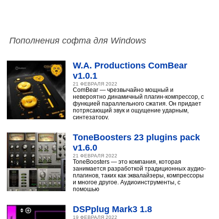
Пополнения софта для Windows
W.A. Productions ComBear
v1.0.1
21 ФЕВРАЛЯ 2022
ComBear — чрезвычайно мощный и
невероятно динамичный плагин-компрессор, с
функцией параллельного сжатия. Он придает
потрясающий звук и ощущение ударным,
синтезатору,
ToneBoosters 23 plugins pack
v1.6.0
21 ФЕВРАЛЯ 2022
ToneBoosters — это компания, которая
занимается разработкой традиционных аудио-
плагинов, таких как эквалайзеры, компрессоры
и многое другое. Аудиоинструменты, с
помощью
DSPplug Mark3 1.8
19 ФЕВРАЛЯ 2022