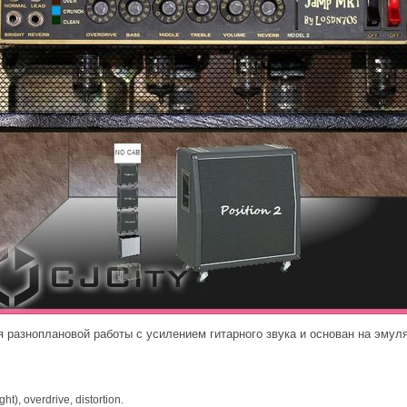
разноплановой работы с усилением гитарного звука и основан на эмул
ht), overdrive, distortion.