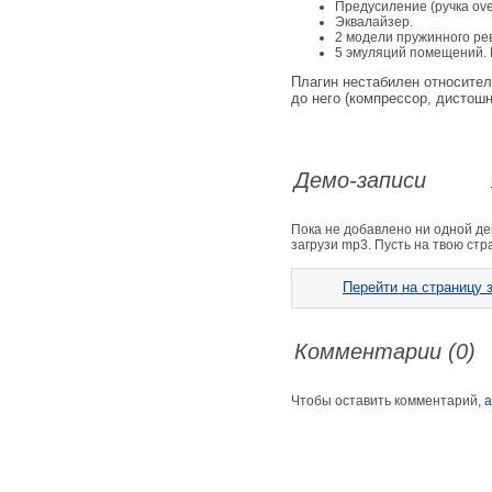
Предусиление (ручка over
Эквалайзер.
2 модели пружинного ре
5 эмуляций помещений. 
Плагин нестабилен относител
до него (компрессор, дистошн 
Демо-записи
Пока не добавлено ни одной д
загрузи mp3. Пусть на твою ст
Перейти на страницу з
Комментарии (0)
Чтобы оставить комментарий,
а