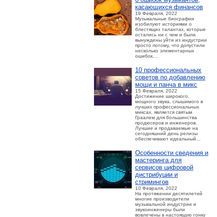
касающихся финансов
19 Февраля, 2022
Музыкальные биографии
изобилуют историями о
блестящих талантах, которые
остались ни с чем и были
вынуждены уйти из индустрии
просто потому, что допустили
несколько элементарных
ошибок....
10 профессиональных
советов по добавлению
мощи и панча в микс
15 Февраля, 2022
Достижение широкого,
мощного звука, слышимого в
лучших профессиональных
миксах, является святым
Граалем для большинства
продюсеров и инженеров.
Лучшие и продаваемые на
сегодняшний день релизы
обеспечивают идеальный...
Особенности сведения и
мастеринга для
сервисов цифровой
дистрибуции и
стримингов
10 Февраля, 2022
На протяжении десятилетий
многие производители
музыкальной индустрии и
звукоинженеры были
вовлечены в настоящую гонку