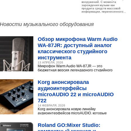
вооружений. С момента
зарождения музыки как
продукта средств массовой
информации, перенесенного...
Новости музыкального оборудования
Обзор микрофона Warm Audio
WA‑87JR: доступный аналог
классического студийного
инструмента
13 АПРЕЛЯ, 2026
Микрофон Warm Audio WA‑87JR — это
бюджетная версия легендарного студийного
конденсаторного микрофона Neumann U 87.
Разберёмся,...
Korg анонсировала
аудиоинтерфейсы
microAUDIO 22 и microAUDIO
722
14 ФЕВРАЛЯ, 2026
Korg анонсировала новую линейку
аудиоинтерфейсов microAUDIO, которые
сочетают в себе предусилители с интересными
эффектами, включая аналоговый...
Roland GO:Mixer Studio: