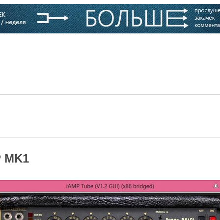
варь
Компании
Блоги
P MK1