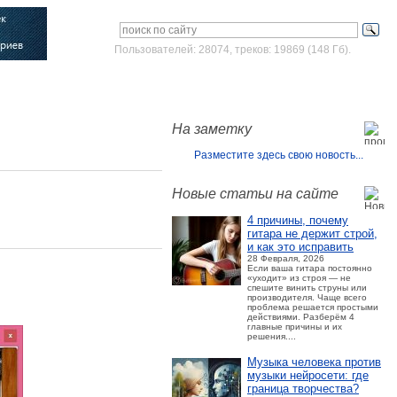
Пользователей: 28074, треков: 19869 (148 Гб).
Войти
Зарегистрироваться
На заметку
Разместите здесь свою новость...
Новые статьи на сайте
4 причины, почему
гитара не держит строй,
и как это исправить
28 Февраля, 2026
Если ваша гитара постоянно
«уходит» из строя — не
спешите винить струны или
производителя. Чаще всего
проблема решается простыми
действиями. Разберём 4
главные причины и их
решения....
Музыка человека против
музыки нейросети: где
граница творчества?