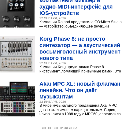
компактный микшер и
аудио‑MIDI‑интерфейс для
iOS‑устройств
22 ЯНВАРЯ, 2026
Компания Roland представила GO:Mixer Studio
— устройство, объединяющее функции
микшера, аудио- и MIDI?интерфейса. Оно
создано для мобильных...
Korg Phase 8: не просто
синтезатор — а акустический
восьмиголосный инструмент
нового типа
22 ЯНВАРЯ, 2026
Компания Korg представила Phase 8 —
инструмент, ломающий привычные рамки. Это
не аналоговый и не цифровой синтезатор, а
нечто принципиально...
Akai MPC XL: новый флагман
линейки. Что он даёт
музыкантам
22 ЯНВАРЯ, 2026
В мире музыкального продакшена Akai MPC
давно стал именем нарицательным. Серия,
начавшаяся в 1988 году с MPC60, определила
звучание хип‑хопа,...
ВСЕ НОВОСТИ ЖЕЛЕЗА