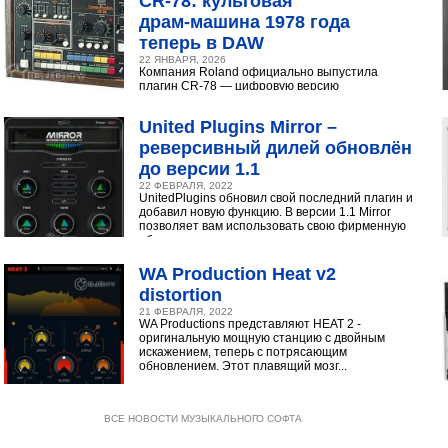
CR‑78: культовая
драм‑машина 1978 года
теперь в DAW
22 ЯНВАРЯ, 2026
Компания Roland официально выпустила
плагин CR-78 — цифровую версию
легендарной аналоговой драм-машины
1978 года. Инструмент доступен в экосистеме...
United Plugins Mirror –
реверсивный дилей обновлён
до версии 1.1
22 ФЕВРАЛЯ, 2022
UnitedPlugins обновил свой последний плагин и
добавил новую функцию. В версии 1.1 Mirror
позволяет вам использовать свою фирменную
обратную...
WA Production Heat v2
distortion
21 ФЕВРАЛЯ, 2022
WA Productions представляют HEAT 2 -
оригинальную мощную станцию с двойным
искажением, теперь с потрясающим
обновлением. Этот плавящий мозг...
ВСЕ НОВОСТИ МУЗЫКАЛЬНОГО СОФТА