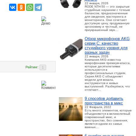
22 января, 2026
RODE NTH-50 — это закрытые
студийные наушники с точным
балансом, предназначенные
для сведения, мастеринга и
мониторинга. Они сочетают
доступную цену, продуманную
эргономику и честный, не
приукрашенный звук....
Обзор микрофонов AKG
серии C: качество
студийного уровня для
разных задач
22 января, 2026
Компания AKG известна
микрофонами премиум-класса,
которые десятилетиями
Рейтинг:
используются в
профессиональных студиях.
Серия AKG C объединяет
модели для вокала,
инструментов и живых
выступлений. Разберёмся, что
отличает...
9 способов добавить
пространства в микс
22 Февраля, 2022
Есть много элементов, которые
объединяются в великолепный
современный микс, и
пространство, без сомнения,
является одним из самых
важных....
6 ошибок музыкантов,