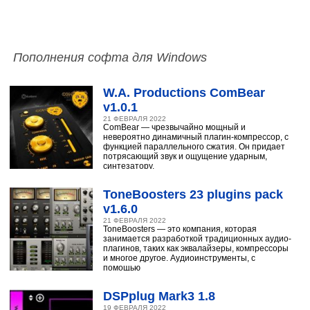
Пополнения софта для Windows
W.A. Productions ComBear
v1.0.1
21 ФЕВРАЛЯ 2022
ComBear — чрезвычайно мощный и
невероятно динамичный плагин-компрессор, с
функцией параллельного сжатия. Он придает
потрясающий звук и ощущение ударным,
синтезатору,
ToneBoosters 23 plugins pack
v1.6.0
21 ФЕВРАЛЯ 2022
ToneBoosters — это компания, которая
занимается разработкой традиционных аудио-
плагинов, таких как эквалайзеры, компрессоры
и многое другое. Аудиоинструменты, с
помощью
DSPplug Mark3 1.8
19 ФЕВРАЛЯ 2022