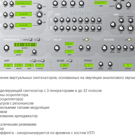
оление виртуальных синтезаторов, основанных на эмуляции аналогового звуча
елирующий синтезатор с 3 генераторами и до 32 голосов
лны осциллятора
 осциллятора)
ьтров с резонансом
сколькими типами модуляции
йвом
льзовании арпеджиатор
различными режимами
ор
фекта - синхронизируются по времени с хостом VSTi