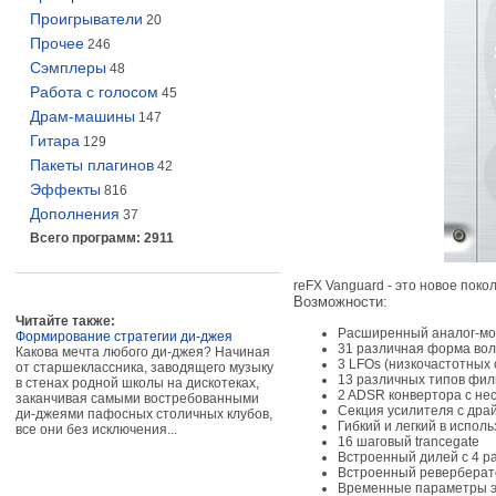
Проигрыватели
20
Прочее
246
Сэмплеры
48
Работа с голосом
45
Драм-машины
147
Гитара
129
Пакеты плагинов
42
Эффекты
816
Дополнения
37
Всего программ: 2911
reFX Vanguard - это новое пок
Возможности:
Читайте также:
Расширенный аналог-мод
Формирование стратегии ди-джея
31 различная форма во
Какова мечта любого ди-джея? Начиная
3 LFOs (низкочастотных
от старшеклассника, заводящего музыку
13 различных типов фил
в стенах родной школы на дискотеках,
2 ADSR конвертора с не
заканчивая самыми востребованными
Секция усилителя с дра
ди-джеями пафосных столичных клубов,
Гибкий и легкий в испо
все они без исключения...
16 шаговый trancegate
Встроенный дилей с 4 
Встроенный реверберат
Временные параметры эф