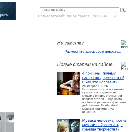
Пользователей: 28074, треков: 19869 (148 Гб).
Войти
Зарегистрироваться
На заметку
Разместите здесь свою новость...
Новые статьи на сайте
4 причины, почему
гитара не держит строй,
и как это исправить
28 Февраля, 2026
Если ваша гитара постоянно
«уходит» из строя — не
спешите винить струны или
производителя. Чаще всего
проблема решается простыми
действиями. Разберём 4
главные причины и их
решения....
Музыка человека против
музыки нейросети: где
граница творчества?