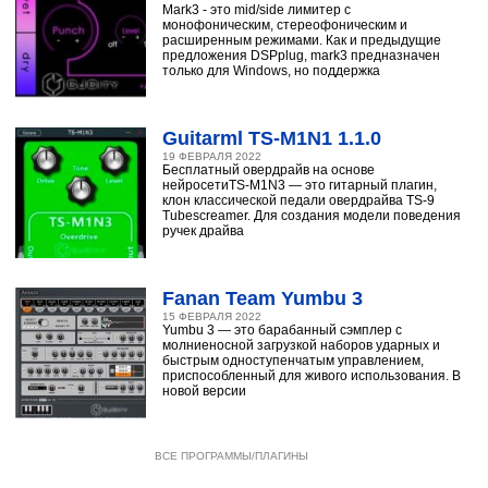
Mark3 - это mid/side лимитер с
монофоническим, стереофоническим и
расширенным режимами. Как и предыдущие
предложения DSPplug, mark3 предназначен
только для Windows, но поддержка
Guitarml TS-M1N1 1.1.0
19 ФЕВРАЛЯ 2022
Бесплатный овердрайв на основе
нейросетиTS-M1N3 — это гитарный плагин,
клон классической педали овердрайва TS-9
Tubescreamer. Для создания модели поведения
ручек драйва
Fanan Team Yumbu 3
15 ФЕВРАЛЯ 2022
Yumbu 3 — это барабанный сэмплер с
молниеносной загрузкой наборов ударных и
быстрым одноступенчатым управлением,
приспособленный для живого использования. В
новой версии
ВСЕ ПРОГРАММЫ/ПЛАГИНЫ