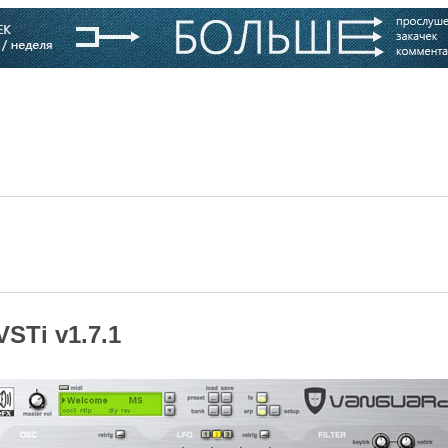
варь
Компании
Блоги
STi v1.7.1