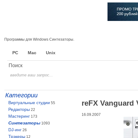
Главная
Софт
Музыка
Статьи
Музыканты
Сло
Программы для Windows Синтезаторы.
PC
Mac
Unix
Поиск
Категории
reFX Vanguard V
Виртуальные студии
55
Редакторы
22
16.09.2007
Мастеринг
173
Синтезаторы
1093
DJ-инг
26
Трэкеры
12