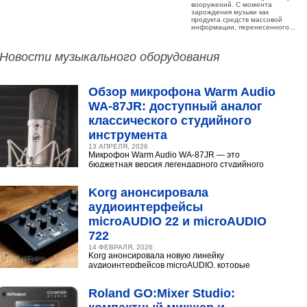
вооружений. С момента
зарождения музыки как
продукта средств массовой
информации, перенесенного...
Новости музыкального оборудования
Обзор микрофона Warm Audio
WA‑87JR: доступный аналог
классического студийного
инструмента
13 АПРЕЛЯ, 2026
Микрофон Warm Audio WA‑87JR — это
бюджетная версия легендарного студийного
конденсаторного микрофона Neumann U 87.
Разберёмся,...
Korg анонсировала
аудиоинтерфейсы
microAUDIO 22 и microAUDIO
722
14 ФЕВРАЛЯ, 2026
Korg анонсировала новую линейку
аудиоинтерфейсов microAUDIO, которые
сочетают в себе предусилители с интересными
эффектами, включая аналоговый...
Roland GO:Mixer Studio: