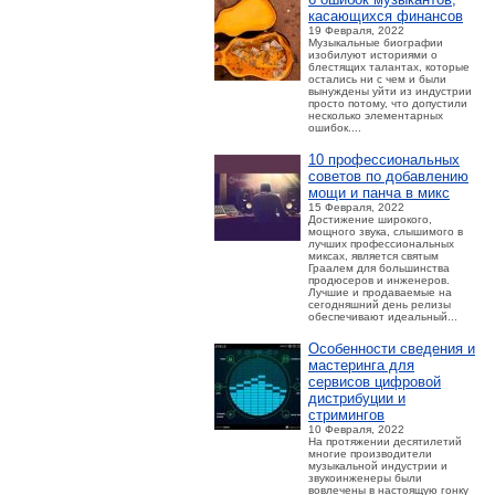
касающихся финансов
19 Февраля, 2022
Музыкальные биографии
изобилуют историями о
блестящих талантах, которые
остались ни с чем и были
вынуждены уйти из индустрии
просто потому, что допустили
несколько элементарных
ошибок....
10 профессиональных
советов по добавлению
мощи и панча в микс
15 Февраля, 2022
Достижение широкого,
мощного звука, слышимого в
лучших профессиональных
миксах, является святым
Граалем для большинства
продюсеров и инженеров.
Лучшие и продаваемые на
сегодняшний день релизы
обеспечивают идеальный...
Особенности сведения и
мастеринга для
сервисов цифровой
дистрибуции и
стримингов
10 Февраля, 2022
На протяжении десятилетий
многие производители
музыкальной индустрии и
звукоинженеры были
вовлечены в настоящую гонку