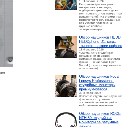
13 Февраля, 2026
Сегодня нейросети умеют
генерировать мелодии,
подбирать гармонии и даже
имитировать стиль конкретных
исполнителей. На стримингах
появляются треки, созданные
без участия человека, а
крупные лейблы
экспериментируют...
Обзор наушников HEDD
HEDDphone D1: когда
точность важнее пафоса
13 Февраля, 2026
Флагманские студийные
наушники от немецкой
компании HEDD. Их ключевая
фишка — технология Open
Sound (открытое акустическое
оформление)....
ния.
Обзор наушников Focal
Lensys Professional:
студийные мониторы
премиум‑класса
30 января, 2026
Закрытые студийные наушники
флагманского уровня с
эталонной детализацией и
нейтральным звучанием....
Обзор наушников RODE
NTH-50: студийные
мониторы за разумные
деньги