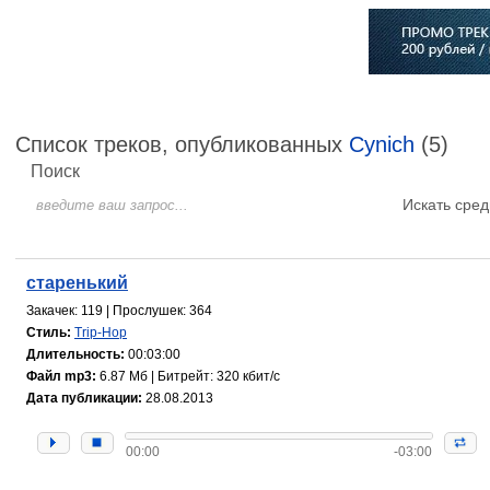
Главная
Софт
Музыка
Статьи
Музыканты
Сло
Список треков, опубликованных
Cynich
(5)
Поиск
Искать сред
старенький
Закачек: 119 | Прослушек: 364
Стиль:
Trip-Hop
Длительность:
00:03:00
Файл mp3:
6.87 Мб | Битрейт: 320 кбит/с
Дата публикации:
28.08.2013
00:00
-03:00