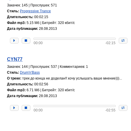
Закачек: 145 | Прослушек: 571
Стиль:
Progressive Trance
Длительность:
00:02:15
Файл mp3:
5.15 Мб | Битрейт: 320 кбит/с
Дата публикации:
28.08.2013
00:00
-02:15
CYN77
Закачек: 144 | Прослушек: 537 | Комментариев: 1
Стиль:
Drum'n'Bass
О треке:
трек до конца не доделан!! хочу услышать ваше мнение)))...
Длительность:
00:02:56
Файл mp3:
6.71 Мб | Битрейт: 320 кбит/с
Дата публикации:
28.08.2013
00:00
-02:55