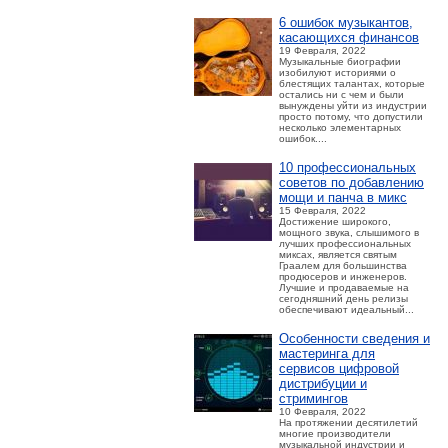
6 ошибок музыкантов,
касающихся финансов
19 Февраля, 2022
Музыкальные биографии
изобилуют историями о
блестящих талантах, которые
остались ни с чем и были
вынуждены уйти из индустрии
просто потому, что допустили
несколько элементарных
ошибок....
10 профессиональных
советов по добавлению
мощи и панча в микс
15 Февраля, 2022
Достижение широкого,
мощного звука, слышимого в
лучших профессиональных
миксах, является святым
Граалем для большинства
продюсеров и инженеров.
Лучшие и продаваемые на
сегодняшний день релизы
обеспечивают идеальный...
Особенности сведения и
мастеринга для
сервисов цифровой
дистрибуции и
стримингов
10 Февраля, 2022
На протяжении десятилетий
многие производители
музыкальной индустрии и