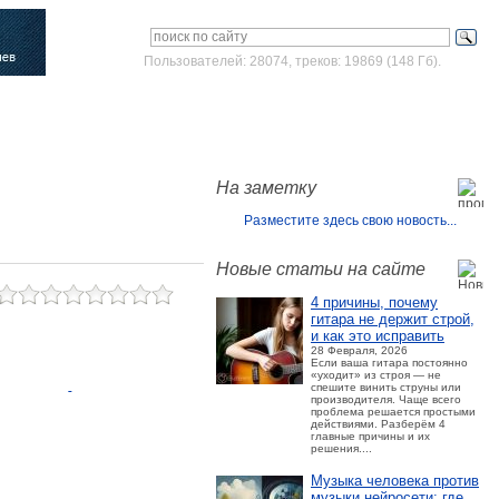
Пользователей: 28074, треков: 19869 (148 Гб).
Войти
Зарегистрироваться
На заметку
Разместите здесь свою новость...
Новые статьи на сайте
4 причины, почему
гитара не держит строй,
и как это исправить
28 Февраля, 2026
Если ваша гитара постоянно
«уходит» из строя — не
спешите винить струны или
производителя. Чаще всего
проблема решается простыми
действиями. Разберём 4
главные причины и их
решения....
Музыка человека против
музыки нейросети: где