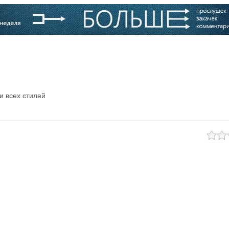
варь
Компании
Блоги
и всех стилей