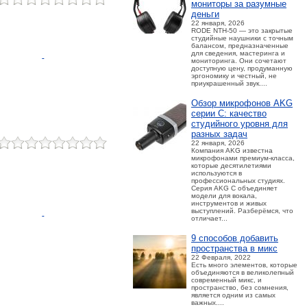
мониторы за разумные
деньги
22 января, 2026
RODE NTH-50 — это закрытые
студийные наушники с точным
балансом, предназначенные
для сведения, мастеринга и
мониторинга. Они сочетают
доступную цену, продуманную
эргономику и честный, не
приукрашенный звук....
Обзор микрофонов AKG
серии C: качество
студийного уровня для
разных задач
22 января, 2026
Компания AKG известна
микрофонами премиум-класса,
которые десятилетиями
используются в
профессиональных студиях.
Серия AKG C объединяет
модели для вокала,
инструментов и живых
выступлений. Разберёмся, что
отличает...
9 способов добавить
пространства в микс
22 Февраля, 2022
Есть много элементов, которые
объединяются в великолепный
современный микс, и
пространство, без сомнения,
является одним из самых
важных....