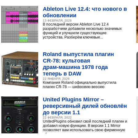
интуитивный интерфейс с продвинутыми
инструментами...
Ableton Live 12.4: что нового в
обновлении
13 ФЕВРАЛЯ, 2026
В последней версии Ableton Live 12.4
разработчики добавили несколько значимых
функций и улучшили существующие
устройства. Разберём ключевые...
Roland выпустила плагин
CR‑78: культовая
драм‑машина 1978 года
теперь в DAW
22 ЯНВАРЯ, 2026
Компания Roland официально выпустила
плагин CR-78 — цифровую версию
легендарной аналоговой драм-машины
1978 года. Инструмент доступен в экосистеме...
United Plugins Mirror –
реверсивный дилей обновлён
до версии 1.1
22 ФЕВРАЛЯ, 2022
UnitedPlugins обновил свой последний плагин и
добавил новую функцию. В версии 1.1 Mirror
позволяет вам использовать свою фирменную
обратную...