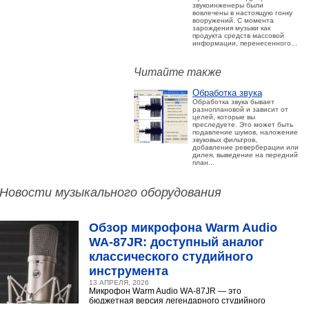
звукоинженеры были
вовлечены в настоящую гонку
вооружений. С момента
зарождения музыки как
продукта средств массовой
информации, перенесенного...
Читайте также
Обработка звука
Обработка звука бывает
разноплановой и зависит от
целей, которые вы
преследуете. Это может быть
подавление шумов, наложение
звуковых фильтров,
добавление реверберации или
дилея, выведение на передний
план...
Новости музыкального оборудования
Обзор микрофона Warm Audio
WA‑87JR: доступный аналог
классического студийного
инструмента
13 АПРЕЛЯ, 2026
Микрофон Warm Audio WA‑87JR — это
бюджетная версия легендарного студийного