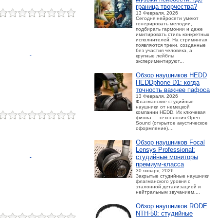
граница творчества?
13 Февраля, 2026
Сегодня нейросети умеют
генерировать мелодии,
подбирать гармонии и даже
имитировать стиль конкретных
исполнителей. На стримингах
появляются треки, созданные
без участия человека, а
крупные лейблы
экспериментируют...
Обзор наушников HEDD
HEDDphone D1: когда
точность важнее пафоса
13 Февраля, 2026
Флагманские студийные
наушники от немецкой
компании HEDD. Их ключевая
фишка — технология Open
Sound (открытое акустическое
оформление)....
Обзор наушников Focal
Lensys Professional:
студийные мониторы
премиум‑класса
30 января, 2026
Закрытые студийные наушники
флагманского уровня с
эталонной детализацией и
нейтральным звучанием....
Обзор наушников RODE
NTH-50: студийные