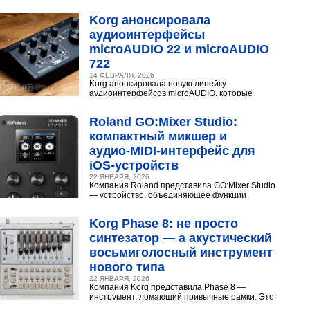
конденсаторного микрофона Neumann U 87.
Разберёмся,...
Korg анонсировала
аудиоинтерфейсы
microAUDIO 22 и microAUDIO
722
14 ФЕВРАЛЯ, 2026
Korg анонсировала новую линейку
аудиоинтерфейсов microAUDIO, которые
сочетают в себе предусилители с интересными
эффектами, включая аналоговый...
Roland GO:Mixer Studio:
компактный микшер и
аудио‑MIDI‑интерфейс для
iOS‑устройств
22 ЯНВАРЯ, 2026
Компания Roland представила GO:Mixer Studio
— устройство, объединяющее функции
микшера, аудио- и MIDI?интерфейса. Оно
создано для мобильных...
Korg Phase 8: не просто
синтезатор — а акустический
восьмиголосный инструмент
нового типа
22 ЯНВАРЯ, 2026
Компания Korg представила Phase 8 —
инструмент, ломающий привычные рамки. Это
не аналоговый и не цифровой синтезатор, а