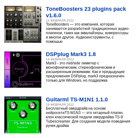
ToneBoosters 23 plugins pack
v1.6.0
21 ФЕВРАЛЯ 2022
ToneBoosters — это компания, которая
занимается разработкой традиционных аудио-
плагинов, таких как эквалайзеры, компрессоры
и многое другое. Аудиоинструменты, с
помощью
DSPplug Mark3 1.8
19 ФЕВРАЛЯ 2022
Mark3 - это mid/side лимитер с
монофоническим, стереофоническим и
расширенным режимами. Как и предыдущие
предложения DSPplug, mark3 предназначен
только для Windows, но поддержка
Guitarml TS-M1N1 1.1.0
19 ФЕВРАЛЯ 2022
Бесплатный овердрайв на основе
нейросетиTS-M1N3 — это гитарный плагин,
клон классической педали овердрайва TS-9
Tubescreamer. Для создания модели поведения
ручек драйва