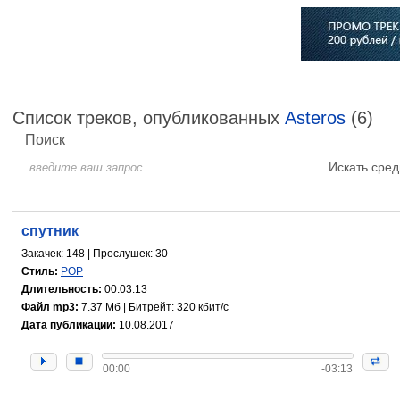
Главная
Софт
Музыка
Статьи
Музыканты
Сло
Список треков, опубликованных
Asteros
(6)
Поиск
Искать сред
спутник
Закачек: 148 | Прослушек: 30
Стиль:
POP
Длительность:
00:03:13
Файл mp3:
7.37 Мб | Битрейт: 320 кбит/с
Дата публикации:
10.08.2017
00:00
-03:13