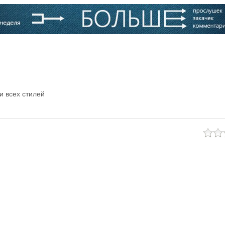
варь
Компании
Блоги
и всех стилей