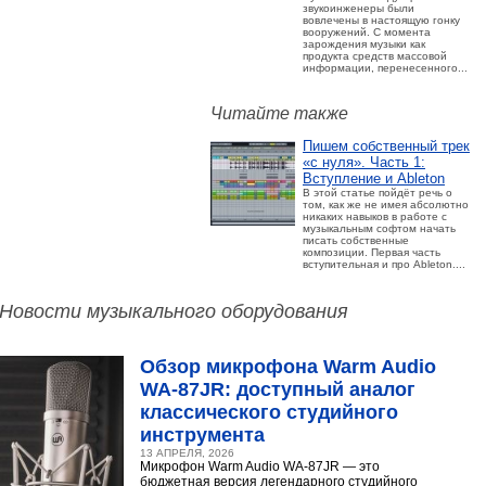
звукоинженеры были
вовлечены в настоящую гонку
вооружений. С момента
зарождения музыки как
продукта средств массовой
информации, перенесенного...
Читайте также
Пишем собственный трек
«с нуля». Часть 1:
Вступление и Ableton
В этой статье пойдёт речь о
том, как же не имея абсолютно
никаких навыков в работе с
музыкальным софтом начать
писать собственные
композиции. Первая часть
вступительная и про Ableton....
Новости музыкального оборудования
Обзор микрофона Warm Audio
WA‑87JR: доступный аналог
классического студийного
инструмента
13 АПРЕЛЯ, 2026
Микрофон Warm Audio WA‑87JR — это
бюджетная версия легендарного студийного