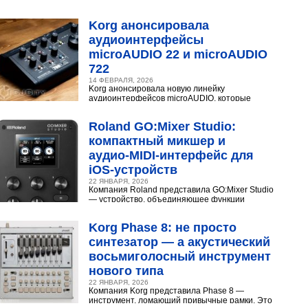
конденсаторного микрофона Neumann U 87.
Разберёмся,...
Korg анонсировала
аудиоинтерфейсы
microAUDIO 22 и microAUDIO
722
14 ФЕВРАЛЯ, 2026
Korg анонсировала новую линейку
аудиоинтерфейсов microAUDIO, которые
сочетают в себе предусилители с интересными
эффектами, включая аналоговый...
Roland GO:Mixer Studio:
компактный микшер и
аудио‑MIDI‑интерфейс для
iOS‑устройств
22 ЯНВАРЯ, 2026
Компания Roland представила GO:Mixer Studio
— устройство, объединяющее функции
микшера, аудио- и MIDI?интерфейса. Оно
создано для мобильных...
Korg Phase 8: не просто
синтезатор — а акустический
восьмиголосный инструмент
нового типа
22 ЯНВАРЯ, 2026
Компания Korg представила Phase 8 —
инструмент, ломающий привычные рамки. Это