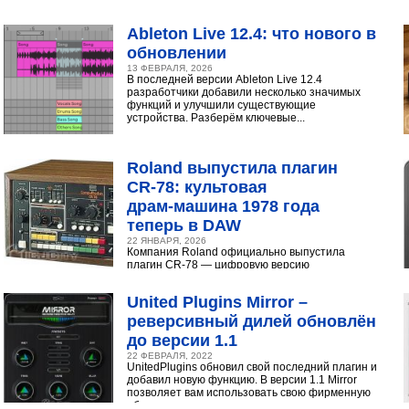
интуитивный интерфейс с продвинутыми
инструментами...
Ableton Live 12.4: что нового в
обновлении
13 ФЕВРАЛЯ, 2026
В последней версии Ableton Live 12.4
разработчики добавили несколько значимых
функций и улучшили существующие
устройства. Разберём ключевые...
Roland выпустила плагин
CR‑78: культовая
драм‑машина 1978 года
теперь в DAW
22 ЯНВАРЯ, 2026
Компания Roland официально выпустила
плагин CR-78 — цифровую версию
легендарной аналоговой драм-машины
1978 года. Инструмент доступен в экосистеме...
United Plugins Mirror –
реверсивный дилей обновлён
до версии 1.1
22 ФЕВРАЛЯ, 2022
UnitedPlugins обновил свой последний плагин и
добавил новую функцию. В версии 1.1 Mirror
позволяет вам использовать свою фирменную
обратную...