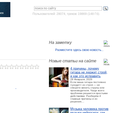
Пользователей: 28074, треков: 19869 (148 Гб).
Войти
Зарегистрироваться
На заметку
Разместите здесь свою новость...
Новые статьи на сайте
4 причины, почему
гитара не держит строй,
и как это исправить
28 Февраля, 2026
Если ваша гитара постоянно
«уходит» из строя — не
спешите винить струны или
производителя. Чаще всего
проблема решается простыми
действиями. Разберём 4
главные причины и их
решения....
Музыка человека против
музыки нейросети: где