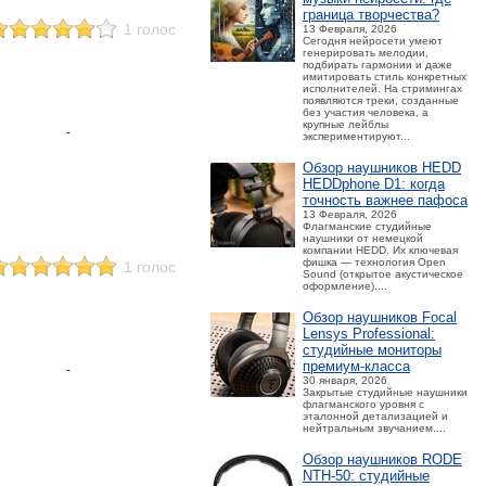
граница творчества?
1 голос
13 Февраля, 2026
Сегодня нейросети умеют
генерировать мелодии,
подбирать гармонии и даже
имитировать стиль конкретных
исполнителей. На стримингах
появляются треки, созданные
без участия человека, а
крупные лейблы
экспериментируют...
Обзор наушников HEDD
HEDDphone D1: когда
точность важнее пафоса
13 Февраля, 2026
Флагманские студийные
наушники от немецкой
компании HEDD. Их ключевая
фишка — технология Open
1 голос
Sound (открытое акустическое
оформление)....
Обзор наушников Focal
Lensys Professional:
студийные мониторы
премиум‑класса
30 января, 2026
Закрытые студийные наушники
флагманского уровня с
эталонной детализацией и
нейтральным звучанием....
Обзор наушников RODE
NTH-50: студийные