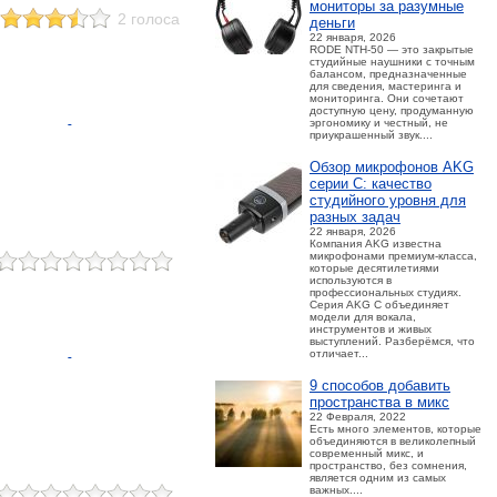
мониторы за разумные
2 голоса
деньги
22 января, 2026
RODE NTH-50 — это закрытые
студийные наушники с точным
балансом, предназначенные
для сведения, мастеринга и
мониторинга. Они сочетают
доступную цену, продуманную
эргономику и честный, не
приукрашенный звук....
Обзор микрофонов AKG
серии C: качество
студийного уровня для
разных задач
22 января, 2026
Компания AKG известна
микрофонами премиум-класса,
которые десятилетиями
используются в
профессиональных студиях.
Серия AKG C объединяет
модели для вокала,
инструментов и живых
выступлений. Разберёмся, что
отличает...
9 способов добавить
пространства в микс
22 Февраля, 2022
Есть много элементов, которые
объединяются в великолепный
современный микс, и
пространство, без сомнения,
является одним из самых
важных....