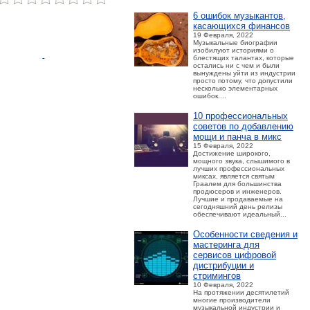
6 ошибок музыкантов,
касающихся финансов
19 Февраля, 2022
Музыкальные биографии
изобилуют историями о
блестящих талантах, которые
остались ни с чем и были
вынуждены уйти из индустрии
просто потому, что допустили
несколько элементарных
ошибок....
10 профессиональных
советов по добавлению
мощи и панча в микс
15 Февраля, 2022
Достижение широкого,
мощного звука, слышимого в
лучших профессиональных
миксах, является святым
Граалем для большинства
продюсеров и инженеров.
Лучшие и продаваемые на
сегодняшний день релизы
обеспечивают идеальный...
Особенности сведения и
мастеринга для
сервисов цифровой
дистрибуции и
стримингов
10 Февраля, 2022
На протяжении десятилетий
многие производители
музыкальной индустрии и