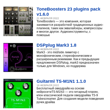
ToneBoosters 23 plugins pack
v1.6.0
21 ФЕВРАЛЯ 2022
ToneBoosters — это компания, которая
занимается разработкой традиционных аудио-
плагинов, таких как эквалайзеры, компрессоры
и многое другое. Аудиоинструменты, с
помощью
DSPplug Mark3 1.8
19 ФЕВРАЛЯ 2022
Mark3 - это mid/side лимитер с
монофоническим, стереофоническим и
расширенным режимами. Как и предыдущие
предложения DSPplug, mark3 предназначен
только для Windows, но поддержка
Guitarml TS-M1N1 1.1.0
19 ФЕВРАЛЯ 2022
Бесплатный овердрайв на основе
нейросетиTS-M1N3 — это гитарный плагин,
клон классической педали овердрайва TS-9
Tubescreamer. Для создания модели поведения
ручек драйва