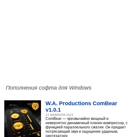
Пополнения софта для Windows
W.A. Productions ComBear
v1.0.1
21 ФЕВРАЛЯ 2022
ComBear — чрезвычайно мощный и
невероятно динамичный плагин-компрессор, с
функцией параллельного сжатия. Он придает
потрясающий звук и ощущение ударным,
синтезатору,