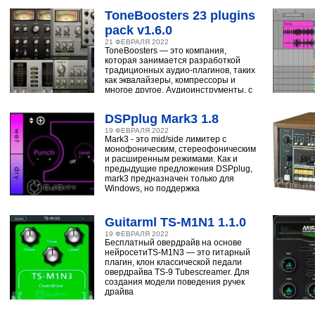
ToneBoosters 23 plugins
pack v1.6.0
21 ФЕВРАЛЯ 2022
ToneBoosters — это компания,
которая занимается разработкой
традиционных аудио-плагинов, таких
как эквалайзеры, компрессоры и
многое другое. Аудиоинструменты, с
помощью
DSPplug Mark3 1.8
19 ФЕВРАЛЯ 2022
Mark3 - это mid/side лимитер с
монофоническим, стереофоническим
и расширенным режимами. Как и
предыдущие предложения DSPplug,
mark3 предназначен только для
Windows, но поддержка
Guitarml TS-M1N1 1.1.0
19 ФЕВРАЛЯ 2022
Бесплатный овердрайв на основе
нейросетиTS-M1N3 — это гитарный
плагин, клон классической педали
овердрайва TS-9 Tubescreamer. Для
создания модели поведения ручек
драйва