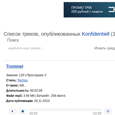
Главная
Софт
Музыка
Статьи
Музыканты
Словарь
Список треков, опубликованных
Konfidentiell
(1
Поиск
Искать сред
Trommel
Закачек: 120 | Прослушек: 5
Стиль:
Techno
О треке:
6/8...
Длительность:
00:02:09
Файл mp3:
3.94 Мб | Битрейт: 256 кбит/с
Дата публикации:
28.11.2010
00:00
-02:09