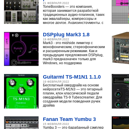
21 ФЕВРАЛЯ 2022
ToneBoosters — это компания,
которая занимается разработкой
традиционных аудио-плагинов, таких
как эквалайзеры, компрессоры и
многое другое. Аудиоинструменты, с
помощью
DSPplug Mark3 1.8
19 ФЕВРАЛЯ 2022
Mark3 - это mid/side лимитер с
монофоническим, стереофоническим
и расширенным режимами. Как и
предыдущие предложения DSPplug,
mark3 предназначен только для
Windows, но поддержка
Guitarml TS-M1N1 1.1.0
19 ФЕВРАЛЯ 2022
Бесплатный овердрайв на основе
нейросетиTS-M1N3 — это гитарный
плагин, клон классической педали
овердрайва TS-9 Tubescreamer. Для
создания модели поведения ручек
драйва
Fanan Team Yumbu 3
15 ФЕВРАЛЯ 2022
Yumbu 3 — это барабанный сэмплер