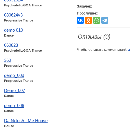
Psychedelic/GOA Trance
Закачек:
Прослушек:
080624v3
Progressive Trance
demo 010
Отзывы (0)
Dance
060823
Чтобы оставить комментарий,
а
Psychedelic/GOA Trance
369
Progressive Trance
demo_009
Progressive Trance
Demo_007
Dance
demo_006
Dance
DJ Nelus5 - Me House
House