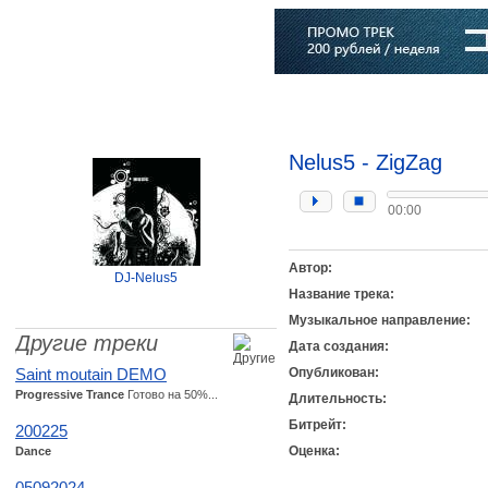
Главная
Софт
Музыка
Статьи
Музыканты
Словарь
Nelus5 - ZigZag
00:00
Автор:
DJ-Nelus5
Название трека:
Музыкальное направление:
Другие треки
Дата создания:
Saint moutain DEMO
Опубликован:
Progressive Trance
Готово на 50%...
Длительность:
Битрейт:
200225
Оценка:
Dance
05092024