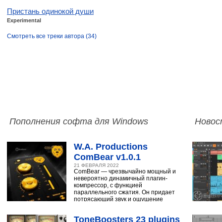
Пристань одинокой души
Experimental
Смотреть все треки автора (34)
Пополнения софта для Windows
Новос
W.A. Productions
ComBear v1.0.1
21 ФЕВРАЛЯ 2022
ComBear — чрезвычайно мощный и
невероятно динамичный плагин-
компрессор, с функцией
параллельного сжатия. Он придает
потрясающий звук и ощущение
ударным, синтезатору,
ToneBoosters 23 plugins