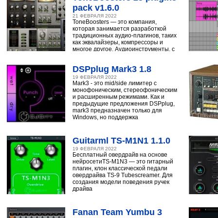
pack v1.6.0
21 ФЕВРАЛЯ 2022
ToneBoosters — это компания,
которая занимается разработкой
традиционных аудио-плагинов, таких
как эквалайзеры, компрессоры и
многое другое. Аудиоинструменты, с
помощью
DSPplug Mark3 1.8
19 ФЕВРАЛЯ 2022
Mark3 - это mid/side лимитер с
монофоническим, стереофоническим
и расширенным режимами. Как и
предыдущие предложения DSPplug,
mark3 предназначен только для
Windows, но поддержка
Guitarml TS-M1N1 1.1.0
19 ФЕВРАЛЯ 2022
Бесплатный овердрайв на основе
нейросетиTS-M1N3 — это гитарный
плагин, клон классической педали
овердрайва TS-9 Tubescreamer. Для
создания модели поведения ручек
драйва
Fanan Team Yumbu 3