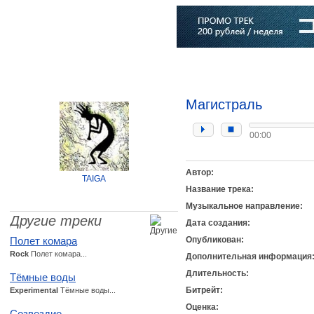
Главная
Софт
Музыка
Статьи
Музыканты
Словарь
Магистраль
00:00
Автор:
TAIGA
Название трека:
Музыкальное направление:
Другие треки
Дата создания:
Полет комара
Опубликован:
Rock
Полет комара...
Дополнительная информация
Длительность:
Тёмные воды
Битрейт:
Experimental
Тёмные воды...
Оценка:
Созвездие