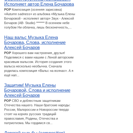
Исполняет автор Елена Бочарова
POP
Композиция (осенняя зарисовка)
«Autumn sadness» из альбома «Музыка Елены
Бочаровой - исполняет автор» Звук - Алексей
Бочаров (AB- Studio) ******* В осеннем небе
голубом Ни облачка, лишь бесконечность,...
Наш вальс Музыка Елена
Бочарова, Слова, исполнение
Алексей Бочаров
POP
Хорошего вам настроения, друзья!
Поделимся с вами нашим с Леной авторским
красивым вальсом. История создания этого
вальса несколько необычна. Сначала
родилась композиция «Вальс на волнах». А я
ещё нап...
Защитим! Музыка Елены
Бочаровой, Слова и исполнение
Алексей Бочаров
POP
СВО и доблестным защитникам
Отечества нашего. Наши братские народы:
России, Малороссии и Новороссии твердо
стоят на корнях русских традиций
православия, Родины, Отечества и
патриотизма. Мы гордимся св...
Дорогой судьбы (composition)