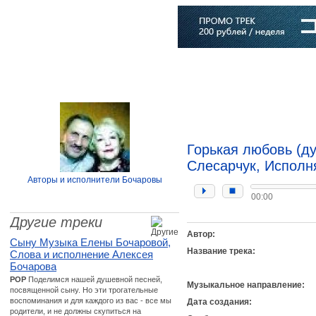
Главная
Софт
Музыка
Статьи
Музыканты
Словарь
Горькая любовь (ду
Слесарчук, Исполн
Авторы и исполнители Бочаровы
00:00
Другие треки
Автор:
Сыну Музыка Елены Бочаровой,
Название трека:
Слова и исполнение Алексея
Бочарова
POP
Поделимся нашей душевной песней,
Музыкальное направление:
посвященной сыну. Но эти трогательные
воспоминания и для каждого из вас - все мы
Дата создания:
родители, и не должны скупиться на