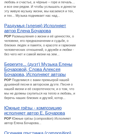
любовь и счастье, а чёрные – горе и печаль…
и все они рядом. И чтобы услышать и донести
эту живую музыку жизни, мы касаемся и тех,
и тех... Музыка поднимает нас над...
Раздумья (элегия) Исполняет
автор Елена Бочарова
POP
Размышления о жизни и её ценностях, о
человеке, его предназначении и судьбе, о
близких людях и памяти, о красоте и гармонии
человеческих отношений, о дружбе и любви -
без чего нет и самой жизни на зем...
Берегите... (дуэт) Музыка Елены
Бочаровой, Слова Алексея
Бочарова, Исполняют авторы
POP
Поделимся с вами премьерой нашей
душевной песни в авторском дуэте. Песня о
нашей жизни и её скоротечности, и о том, что
мы не должны скупиться на тепло и любовь, и
беречь наших близких и друзей, котор...
Южные грёзы - композицию
исполняет автор Е. Бочарова
POP
Южные грёзы (composition) Исполняет
автор Елена Бочарова...
Осенняя грустинка (composition)