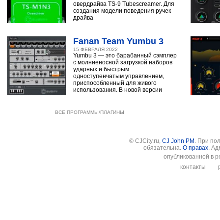
овердрайва TS-9 Tubescreamer. Для
создания модели поведения ручек
драйва
Fanan Team Yumbu 3
15 ФЕВРАЛЯ 2022
Yumbu 3 — это барабанный сэмплер
с молниеносной загрузкой наборов
ударных и быстрым
одноступенчатым управлением,
приспособленный для живого
использования. В новой версии
ВСЕ ПРОГРАММЫ/ПЛАГИНЫ
© CJCity.ru,
CJ John PM
. При по
обязательна.
О правах
. А
опубликованной в р
контакты