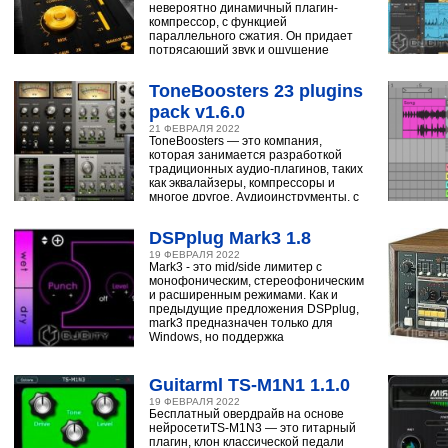
невероятно динамичный плагин-
компрессор, с функцией
параллельного сжатия. Он придает
потрясающий звук и ощущение
ударным, синтезатору,
ToneBoosters 23 plugins
pack v1.6.0
21 ФЕВРАЛЯ 2022
ToneBoosters — это компания,
которая занимается разработкой
традиционных аудио-плагинов, таких
как эквалайзеры, компрессоры и
многое другое. Аудиоинструменты, с
помощью
DSPplug Mark3 1.8
19 ФЕВРАЛЯ 2022
Mark3 - это mid/side лимитер с
монофоническим, стереофоническим
и расширенным режимами. Как и
предыдущие предложения DSPplug,
mark3 предназначен только для
Windows, но поддержка
Guitarml TS-M1N1 1.1.0
19 ФЕВРАЛЯ 2022
Бесплатный овердрайв на основе
нейросетиTS-M1N3 — это гитарный
плагин, клон классической педали