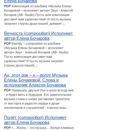
Елена Бочарова
POP
Композиция из альбома «Музыка Елены
Бочаровой – исполняет автор» Звук - Алексей
Бочаров (AB- Studio) Пусть моя композиция
доставит вам удовольствие! И пусть музыка
затронет струны души вашей, добавит ...
Вечность (composition) Исполняет
автор Елена Бочарова
POP
Eternity – composition из альбома
«Музыка Елены Бочаровой – исполняет
автор» Звук - Алексей Бочаров (AB- Studio)
Пусть композиция доставит вам
удовольствие! И пусть музыка затронет
струны души вашей, ...
Ах, этот рок – н – ролл! Музыка
Елены Бочаровой, Слова и
исполнение Алексея Бочарова
POP
Премьера, друзья! Рок-н-ролл всегда жив
- и будет жить в будущем. Его зажигательная
музыка снова и снова заставляет трепетать
от восторга и радости сердца и души
поклонников и слушателей - и вечно-юны...
Полёт (composition) Исполняет
автор Елена Бочарова
POP
«…Жизнь – это музыка… Белые клавиши