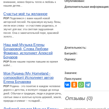
Опубликован:
внимание, нежно беречь тепло и любовь к
нашим детям...
Дополнительная информация
Счастье моё ты желанное
POP
Поделимся с вами нашей новой
авторской песней. На красивую музыку Лены,
легли мои слова - и счастливо родилась, и
звучит для вас эта светлая задушевная
песня. Она о замечательной поре, красивой
золото...
Наш май Музыка Елены
Длительность:
Бочаровой, Слова Любови
Фоменко, исполняет Алексей
Битрейт:
Бочаров
Оценка:
POP
Всем нашим героям павшим во время
войн!...
Моя Родина (My Homeland -
Закачек:
composition) Исполняет автор
Прослушек:
Елена Бочарова
POP
Родина - это понятие в каждом человеке
дорого с детства, и волнует сердце до конца
дней. Обычаи и традиции, люди и родная речь,
святые лики и золотые купола церквей, земля,
Отзывы (0)
природа и климат – «сладкий...
Любимой амулет Музыка Елены