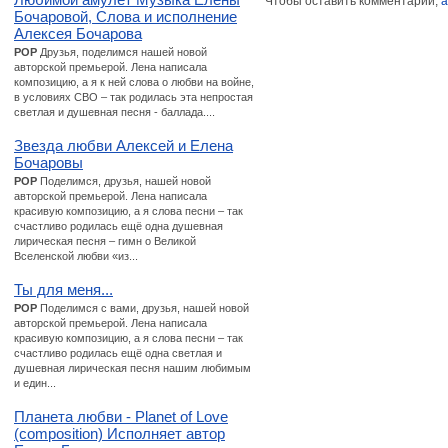
Чтобы оставить комментарий,
а
Бочаровой, Слова и исполнение
Алексея Бочарова
POP
Друзья, поделимся нашей новой
авторской премьерой. Лена написала
композицию, а я к ней слова о любви на войне,
в условиях СВО – так родилась эта непростая
светлая и душевная песня - баллада....
Звезда любви Алексей и Елена
Бочаровы
POP
Поделимся, друзья, нашей новой
авторской премьерой. Лена написала
красивую композицию, а я слова песни – так
счастливо родилась ещё одна душевная
лирическая песня – гимн о Великой
Вселенской любви «из...
Ты для меня...
POP
Поделимся с вами, друзья, нашей новой
авторской премьерой. Лена написала
красивую композицию, а я слова песни – так
счастливо родилась ещё одна светлая и
душевная лирическая песня нашим любимым
и един...
Планета любви - Planet of Love
(composition) Исполняет автор