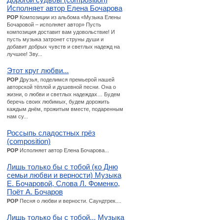
Исполняет автор Елена Бочарова
POP
Композиции из альбома «Музыка Елены
Бочаровой – исполняет автор» Пусть
композиция доставит вам удовольствие! И
пусть музыка затронет струны души и
добавит добрых чувств и светлых надежд на
лучшее! Зву...
Этот круг любви...
POP
Друзья, поделимся премьерой нашей
авторской тёплой и душевной песни. Она о
жизни, о любви и светлых надеждах… Будем
беречь своих любимых, будем дорожить
каждым днём, прожитым вместе, подаренным
нам су...
Россыпь сладостных грёз
(composition)
POP
Исполняет автор Елена Бочарова...
Лишь только бы с тобой (ко Дню
семьи любви и верности) Музыка
Е. Бочаровой, Слова Л. Фоменко,
Поёт А. Бочаров
POP
Песня о любви и верности. Саундтрек....
Лишь только бы с тобой... Музыка