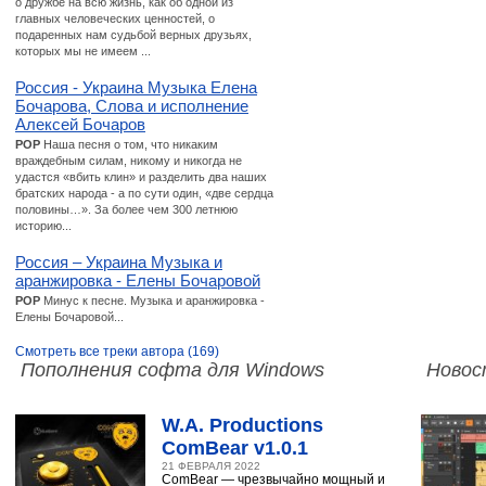
о дружбе на всю жизнь, как об одной из
главных человеческих ценностей, о
подаренных нам судьбой верных друзьях,
которых мы не имеем ...
Россия - Украина Музыка Елена
Бочарова, Слова и исполнение
Алексей Бочаров
POP
Наша песня о том, что никаким
враждебным силам, никому и никогда не
удастся «вбить клин» и разделить два наших
братских народа - а по сути один, «две сердца
половины…». За более чем 300 летнюю
историю...
Россия – Украина Музыка и
аранжировка - Елены Бочаровой
POP
Минус к песне. Музыка и аранжировка -
Елены Бочаровой...
Смотреть все треки автора (169)
Пополнения софта для Windows
Новос
W.A. Productions
ComBear v1.0.1
21 ФЕВРАЛЯ 2022
ComBear — чрезвычайно мощный и