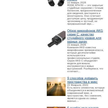
22 января, 2026
RODE NTH-50 — это закрытые
студийные наушники с точным
балансом, предназначенные
для сведения, мастеринга и
мониторинга. Они сочетают
доступную цену, продуманную
эргономику и честный, не
приукрашенный звук....
Обзор микрофонов AKG
серии C: качество
студийного уровня для
разных задач
22 января, 2026
Компания AKG известна
микрофонами премиум-класса,
которые десятилетиями
используются в
профессиональных студиях.
Серия AKG C объединяет
модели для вокала,
инструментов и живых
выступлений. Разберёмся, что
отличает...
9 способов добавить
пространства в микс
22 Февраля, 2022
Есть много элементов, которые
объединяются в великолепный
современный микс, и
пространство, без сомнения,
является одним из самых
важных....
6 ошибок музыкантов,