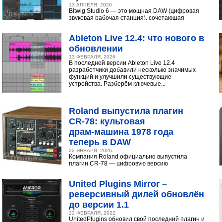
13 АПРЕЛЯ, 2026
Bitwig Studio 6 — это мощная DAW (цифровая
звуковая рабочая станция), сочетающая
интуитивный интерфейс с продвинутыми
инструментами...
Ableton Live 12.4: что нового в
обновлении
13 ФЕВРАЛЯ, 2026
В последней версии Ableton Live 12.4
разработчики добавили несколько значимых
функций и улучшили существующие
устройства. Разберём ключевые...
Roland выпустила плагин
CR‑78: культовая
драм‑машина 1978 года
теперь в DAW
22 ЯНВАРЯ, 2026
Компания Roland официально выпустила
плагин CR-78 — цифровую версию
легендарной аналоговой драм-машины
1978 года. Инструмент доступен в экосистеме...
United Plugins Mirror –
реверсивный дилей обновлён
до версии 1.1
22 ФЕВРАЛЯ, 2022
UnitedPlugins обновил свой последний плагин и