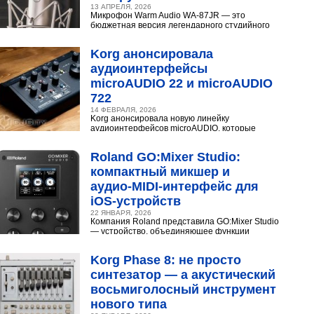
13 АПРЕЛЯ, 2026
Микрофон Warm Audio WA‑87JR — это
бюджетная версия легендарного студийного
конденсаторного микрофона Neumann U 87.
Разберёмся,...
Korg анонсировала
аудиоинтерфейсы
microAUDIO 22 и microAUDIO
722
14 ФЕВРАЛЯ, 2026
Korg анонсировала новую линейку
аудиоинтерфейсов microAUDIO, которые
сочетают в себе предусилители с интересными
эффектами, включая аналоговый...
Roland GO:Mixer Studio:
компактный микшер и
аудио‑MIDI‑интерфейс для
iOS‑устройств
22 ЯНВАРЯ, 2026
Компания Roland представила GO:Mixer Studio
— устройство, объединяющее функции
микшера, аудио- и MIDI?интерфейса. Оно
создано для мобильных...
Korg Phase 8: не просто
синтезатор — а акустический
восьмиголосный инструмент
нового типа