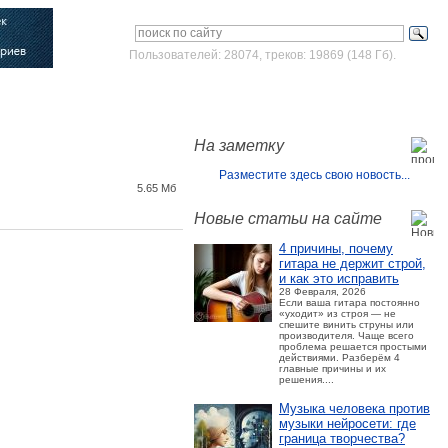
Пользователей: 28074, треков: 19869 (148 Гб).
Войти
Зарегистрироваться
На заметку
Разместите здесь свою новость...
5.65 Мб
Новые статьи на сайте
4 причины, почему
гитара не держит строй,
и как это исправить
28 Февраля, 2026
Если ваша гитара постоянно
«уходит» из строя — не
спешите винить струны или
производителя. Чаще всего
проблема решается простыми
действиями. Разберём 4
главные причины и их
решения....
Музыка человека против
музыки нейросети: где
граница творчества?