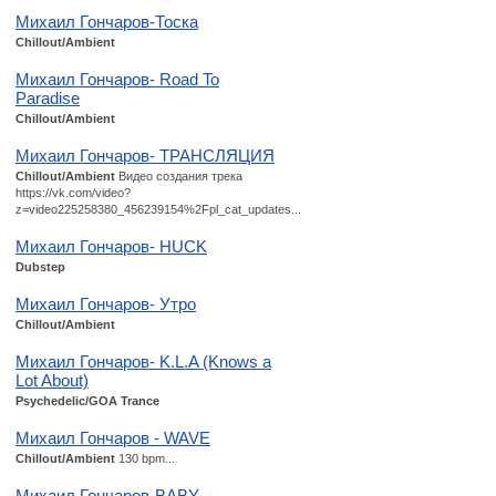
Михаил Гончаров-Тоска
Chillout/Ambient
Михаил Гончаров- Road To
Paradise
Chillout/Ambient
Михаил Гончаров- ТРАНСЛЯЦИЯ
Chillout/Ambient
Видео создания трека
https://vk.com/video?
z=video225258380_456239154%2Fpl_cat_updates...
Михаил Гончаров- HUCK
Dubstep
Михаил Гончаров- Утро
Chillout/Ambient
Михаил Гончаров- K.L.A (Knows a
Lot About)
Psychedelic/GOA Trance
Михаил Гончаров - WAVE
Chillout/Ambient
130 bpm...
Михаил Гончаров-BABY