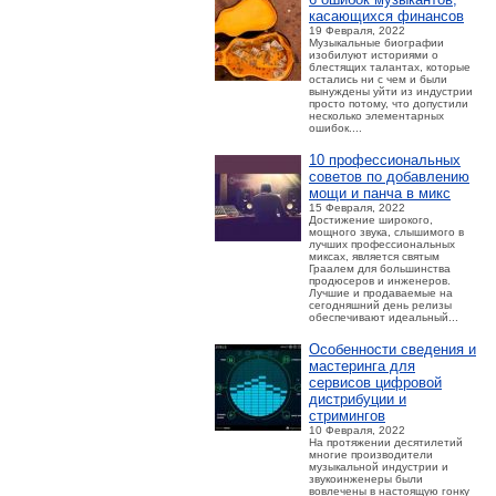
касающихся финансов
19 Февраля, 2022
Музыкальные биографии
изобилуют историями о
блестящих талантах, которые
остались ни с чем и были
вынуждены уйти из индустрии
просто потому, что допустили
несколько элементарных
ошибок....
10 профессиональных
советов по добавлению
мощи и панча в микс
15 Февраля, 2022
Достижение широкого,
мощного звука, слышимого в
лучших профессиональных
миксах, является святым
Граалем для большинства
продюсеров и инженеров.
Лучшие и продаваемые на
сегодняшний день релизы
обеспечивают идеальный...
Особенности сведения и
мастеринга для
сервисов цифровой
дистрибуции и
стримингов
10 Февраля, 2022
На протяжении десятилетий
многие производители
музыкальной индустрии и
звукоинженеры были
вовлечены в настоящую гонку