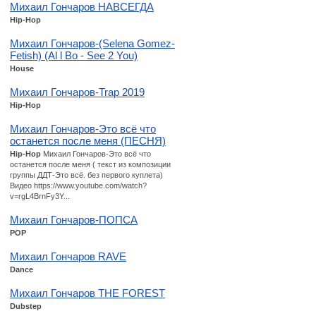
Михаил Гончаров НАВСЕГДА
Hip-Hop
Михаил Гончаров-(Selena Gomez-
Fetish) (Al l Bo - See 2 You)
House
Михаил Гончаров-Trap 2019
Hip-Hop
Михаил Гончаров-Это всё что
останется после меня (ПЕСНЯ)
Hip-Hop
Михаил Гончаров-Это всё что
останется после меня ( текст из композиции
группы ДДТ-Это всё. без первого куплета)
Видео https://www.youtube.com/watch?
v=rgL4BrnFy3Y...
Михаил Гончаров-ПОПСА
POP
Михаил Гончаров RAVE
Dance
Михаил Гончаров THE FOREST
Dubstep