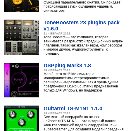
функцией параллельного сжатия. Он придает
потрясающий звук и ощущение ударным,
синтезатору,
ToneBoosters 23 plugins pack
v1.6.0
21 ФЕВРАЛЯ 2022
ToneBoosters — это компания, которая
занимается разработкой традиционных аудио-
плагинов, таких как эквалайзеры, компрессоры
и многое другое. Аудиоинструменты, с
помощью
DSPplug Mark3 1.8
19 ФЕВРАЛЯ 2022
Mark3 - это mid/side лимитер с
монофоническим, стереофоническим и
расширенным режимами. Как и предыдущие
предложения DSPplug, mark3 предназначен
только для Windows, но поддержка
Guitarml TS-M1N1 1.1.0
19 ФЕВРАЛЯ 2022
Бесплатный овердрайв на основе
нейросетиTS-M1N3 — это гитарный плагин,
клон классической педали овердрайва TS-9
Tubescreamer. Для создания модели поведения