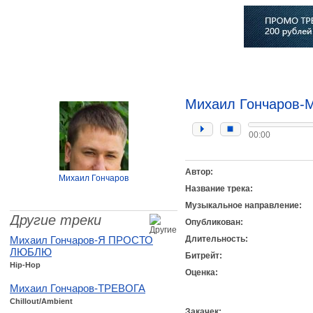
Главная
Софт
Музыка
Статьи
Музыканты
Сло
Михаил Гончаров-
00:00
Автор:
Михаил Гончаров
Название трека:
Музыкальное направление:
Другие треки
Опубликован:
Михаил Гончаров-Я ПРОСТО
Длительность:
ЛЮБЛЮ
Битрейт:
Hip-Hop
Оценка:
Михаил Гончаров-ТРЕВОГА
Chillout/Ambient
Закачек: