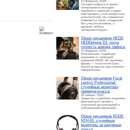
13 Февраля, 2026
Сегодня нейросети умеют
генерировать мелодии,
подбирать гармонии и даже
имитировать стиль конкретных
исполнителей. На стримингах
появляются треки, созданные
без участия человека, а
крупные лейблы
экспериментируют...
Обзор наушников HEDD
HEDDphone D1: когда
точность важнее пафоса
13 Февраля, 2026
Флагманские студийные
наушники от немецкой
компании HEDD. Их ключевая
фишка — технология Open
Sound (открытое акустическое
оформление)....
Обзор наушников Focal
Lensys Professional:
студийные мониторы
премиум‑класса
30 января, 2026
Закрытые студийные наушники
флагманского уровня с
эталонной детализацией и
нейтральным звучанием....
Обзор наушников RODE
NTH-50: студийные
мониторы за разумные
деньги