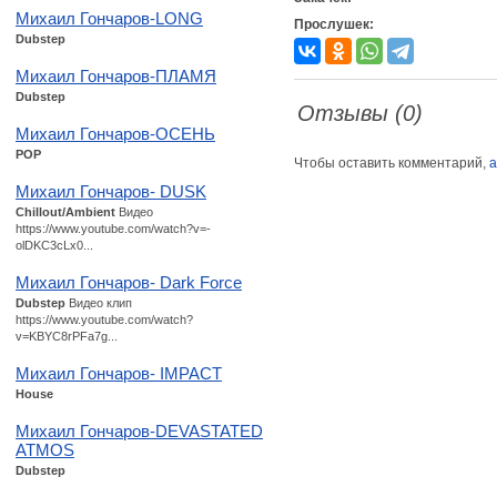
Михаил Гончаров-LONG
Прослушек:
Dubstep
Михаил Гончаров-ПЛАМЯ
Dubstep
Отзывы (0)
Михаил Гончаров-ОСЕНЬ
POP
Чтобы оставить комментарий,
а
Михаил Гончаров- DUSK
Chillout/Ambient
Видео
https://www.youtube.com/watch?v=-
olDKC3cLx0...
Михаил Гончаров- Dark Force
Dubstep
Видео клип
https://www.youtube.com/watch?
v=KBYC8rPFa7g...
Михаил Гончаров- IMPACT
House
Михаил Гончаров-DEVASTATED
ATMOS
Dubstep