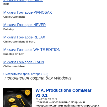
POP
Михаил Гончаров-PIANOSAX
Chillout/Ambient
Михаил Гончаров-NEVER
Dubstep
Михаил Гончаров-RELAX
Chillout/Ambient
85 bpm...
Михаил Гончаров-WHITE EDITION
Dubstep
128bpm...
Михаил Гончаров - RAIN
Chillout/Ambient
Смотреть все треки автора (132)
Пополнения софта для Windows
W.A. Productions ComBear
v1.0.1
21 ФЕВРАЛЯ 2022
ComBear — чрезвычайно мощный и
невероятно динамичный плагин-компрессор, с