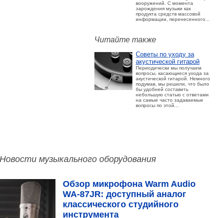
вооружений. С момента
зарождения музыки как
продукта средств массовой
информации, перенесенного...
Читайте также
Советы по уходу за
акустической гитарой
Периодически мы получаем
вопросы, касающиеся ухода за
акустической гитарой. Немного
подумав, мы решили, что было
бы удобней составить
небольшую статью с ответами
на самые часто задаваемые
вопросы по этой...
Новости музыкального оборудования
Обзор микрофона Warm Audio
WA‑87JR: доступный аналог
классического студийного
инструмента