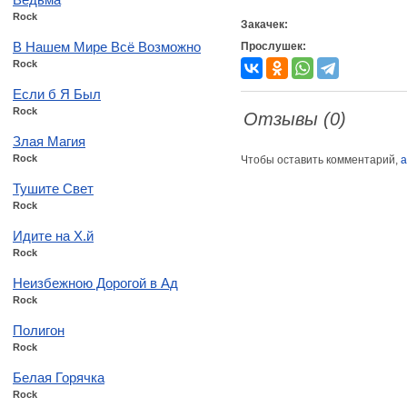
Rock
Закачек:
В Нашем Мире Всё Возможно
Прослушек:
Rock
Если б Я Был
Rock
Отзывы (0)
Злая Магия
Rock
Чтобы оставить комментарий,
а
Тушите Свет
Rock
Идите на Х.й
Rock
Неизбежною Дорогой в Ад
Rock
Полигон
Rock
Белая Горячка
Rock