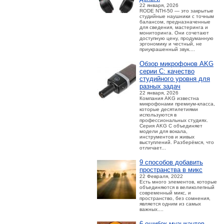
22 января, 2026
RODE NTH-50 — это закрытые
студийные наушники с точным
балансом, предназначенные
для сведения, мастеринга и
мониторинга. Они сочетают
доступную цену, продуманную
эргономику и честный, не
приукрашенный звук....
Обзор микрофонов AKG
серии C: качество
студийного уровня для
разных задач
22 января, 2026
Компания AKG известна
микрофонами премиум-класса,
которые десятилетиями
используются в
профессиональных студиях.
Серия AKG C объединяет
модели для вокала,
инструментов и живых
выступлений. Разберёмся, что
отличает...
9 способов добавить
пространства в микс
22 Февраля, 2022
Есть много элементов, которые
объединяются в великолепный
современный микс, и
пространство, без сомнения,
является одним из самых
важных....
6 ошибок музыкантов,