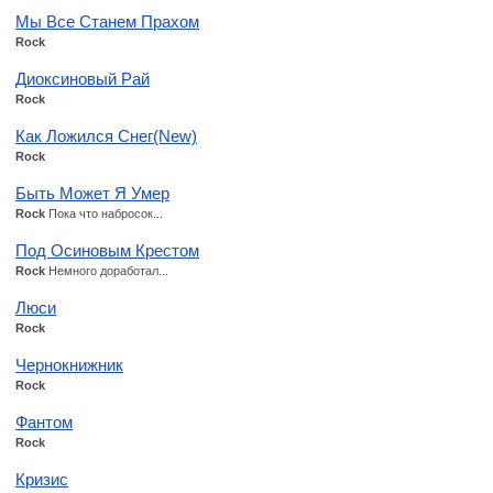
Мы Все Станем Прахом
Rock
Диоксиновый Рай
Rock
Как Ложился Снег(New)
Rock
Быть Может Я Умер
Rock
Пока что набросок...
Под Осиновым Крестом
Rock
Немного доработал...
Люси
Rock
Чернокнижник
Rock
Фантом
Rock
Кризис