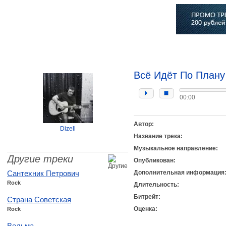
Главная
Софт
Музыка
Статьи
Музыканты
Сло
Всё Идёт По Плану
00:00
Автор:
Dizell
Название трека:
Музыкальное направление:
Другие треки
Опубликован:
Сантехник Петрович
Дополнительная информация
Rock
Длительность:
Битрейт:
Страна Советская
Оценка:
Rock
Ведьма