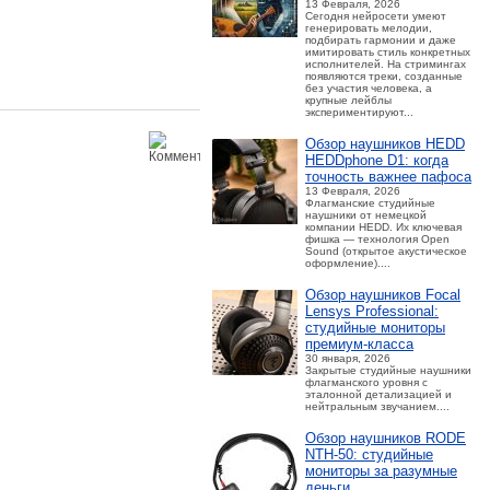
13 Февраля, 2026
Сегодня нейросети умеют
генерировать мелодии,
подбирать гармонии и даже
имитировать стиль конкретных
исполнителей. На стримингах
появляются треки, созданные
без участия человека, а
крупные лейблы
экспериментируют...
Обзор наушников HEDD
HEDDphone D1: когда
точность важнее пафоса
13 Февраля, 2026
Флагманские студийные
наушники от немецкой
компании HEDD. Их ключевая
фишка — технология Open
Sound (открытое акустическое
оформление)....
Обзор наушников Focal
Lensys Professional:
студийные мониторы
премиум‑класса
30 января, 2026
Закрытые студийные наушники
флагманского уровня с
эталонной детализацией и
нейтральным звучанием....
Обзор наушников RODE
NTH-50: студийные
мониторы за разумные
деньги