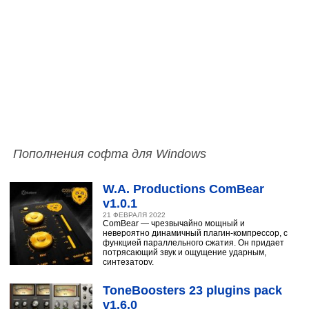
Пополнения софта для Windows
W.A. Productions ComBear
v1.0.1
21 ФЕВРАЛЯ 2022
ComBear — чрезвычайно мощный и
невероятно динамичный плагин-компрессор, с
функцией параллельного сжатия. Он придает
потрясающий звук и ощущение ударным,
синтезатору,
ToneBoosters 23 plugins pack
v1.6.0