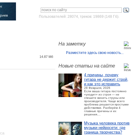
Пользователей: 28074, треков: 19869 (148 Гб).
Войти
Зарегистрироваться
На заметку
Разместите здесь свою новость...
14.87 Мб
Новые статьи на сайте
4 причины, почему
гитара не держит строй,
и как это исправить
28 Февраля, 2026
Если ваша гитара постоянно
«уходит» из строя — не
спешите винить струны или
производителя. Чаще всего
проблема решается простыми
действиями. Разберём 4
главные причины и их
решения....
Музыка человека против
музыки нейросети: где
граница творчества?
оса