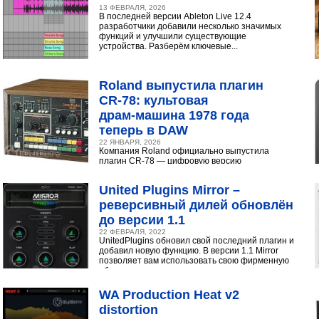
13 ФЕВРАЛЯ, 2026
В последней версии Ableton Live 12.4
разработчики добавили несколько значимых
функций и улучшили существующие
устройства. Разберём ключевые...
Roland выпустила плагин
CR‑78: культовая
драм‑машина 1978 года
теперь в DAW
22 ЯНВАРЯ, 2026
Компания Roland официально выпустила
плагин CR-78 — цифровую версию
легендарной аналоговой драм-машины
1978 года. Инструмент доступен в экосистеме...
United Plugins Mirror –
реверсивный дилей обновлён
до версии 1.1
22 ФЕВРАЛЯ, 2022
UnitedPlugins обновил свой последний плагин и
добавил новую функцию. В версии 1.1 Mirror
позволяет вам использовать свою фирменную
обратную...
WA Production Heat v2
distortion