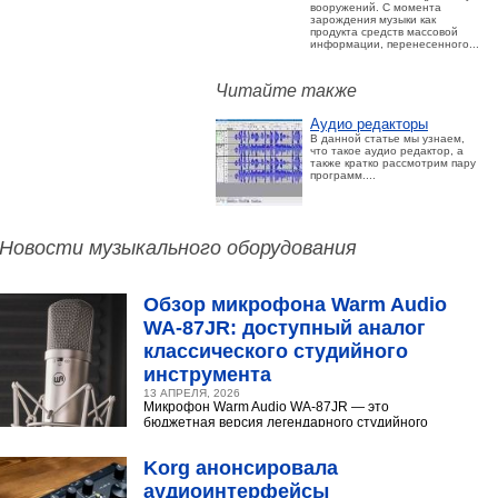
вооружений. С момента
зарождения музыки как
продукта средств массовой
информации, перенесенного...
Читайте также
Аудио редакторы
В данной статье мы узнаем,
что такое аудио редактор, а
также кратко рассмотрим пару
программ....
Новости музыкального оборудования
Обзор микрофона Warm Audio
WA‑87JR: доступный аналог
классического студийного
инструмента
13 АПРЕЛЯ, 2026
Микрофон Warm Audio WA‑87JR — это
бюджетная версия легендарного студийного
конденсаторного микрофона Neumann U 87.
Разберёмся,...
Korg анонсировала
аудиоинтерфейсы