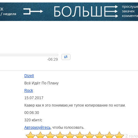
варь
Компании
Блоги
-06:29
Dizell
Всё Идёт По Плану
Rock
15.07.2017
:
Кавер как я это понимаю,не тупое копирование по нотам.
00:06:30
320 кбит/с
Авторизуйтесь
, чтобы голосовать.
2 гол