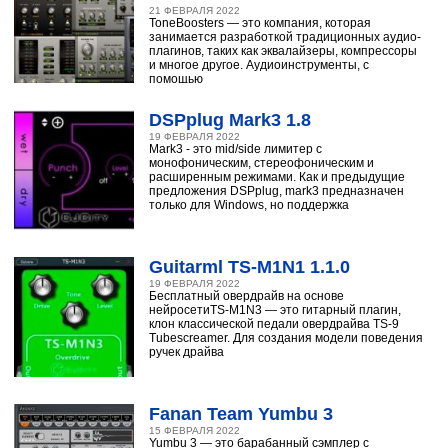
21 ФЕВРАЛЯ 2022
ToneBoosters — это компания, которая
занимается разработкой традиционных аудио-
плагинов, таких как эквалайзеры, компрессоры
и многое другое. Аудиоинструменты, с
помощью
DSPplug Mark3 1.8
19 ФЕВРАЛЯ 2022
Mark3 - это mid/side лимитер с
монофоническим, стереофоническим и
расширенным режимами. Как и предыдущие
предложения DSPplug, mark3 предназначен
только для Windows, но поддержка
Guitarml TS-M1N1 1.1.0
19 ФЕВРАЛЯ 2022
Бесплатный овердрайв на основе
нейросетиTS-M1N3 — это гитарный плагин,
клон классической педали овердрайва TS-9
Tubescreamer. Для создания модели поведения
ручек драйва
Fanan Team Yumbu 3
15 ФЕВРАЛЯ 2022
Yumbu 3 — это барабанный сэмплер с