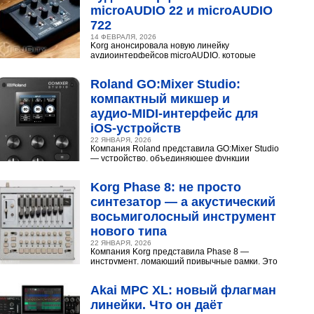
microAUDIO 22 и microAUDIO
722
14 ФЕВРАЛЯ, 2026
Korg анонсировала новую линейку
аудиоинтерфейсов microAUDIO, которые
сочетают в себе предусилители с интересными
эффектами, включая аналоговый...
Roland GO:Mixer Studio:
компактный микшер и
аудио‑MIDI‑интерфейс для
iOS‑устройств
22 ЯНВАРЯ, 2026
Компания Roland представила GO:Mixer Studio
— устройство, объединяющее функции
микшера, аудио- и MIDI?интерфейса. Оно
создано для мобильных...
Korg Phase 8: не просто
синтезатор — а акустический
восьмиголосный инструмент
нового типа
22 ЯНВАРЯ, 2026
Компания Korg представила Phase 8 —
инструмент, ломающий привычные рамки. Это
не аналоговый и не цифровой синтезатор, а
нечто принципиально...
Akai MPC XL: новый флагман
линейки. Что он даёт