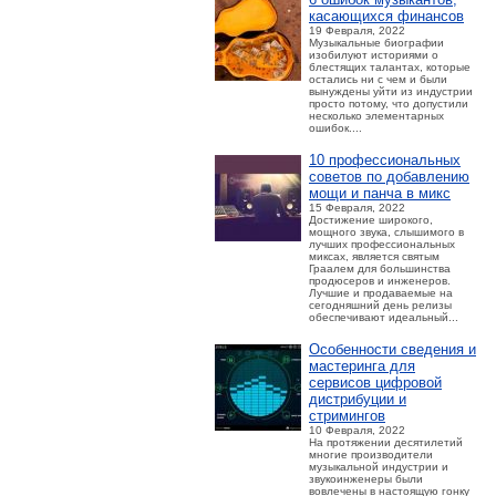
касающихся финансов
19 Февраля, 2022
Музыкальные биографии
изобилуют историями о
блестящих талантах, которые
остались ни с чем и были
вынуждены уйти из индустрии
просто потому, что допустили
несколько элементарных
ошибок....
10 профессиональных
советов по добавлению
мощи и панча в микс
15 Февраля, 2022
Достижение широкого,
мощного звука, слышимого в
лучших профессиональных
миксах, является святым
Граалем для большинства
продюсеров и инженеров.
Лучшие и продаваемые на
сегодняшний день релизы
обеспечивают идеальный...
Особенности сведения и
мастеринга для
сервисов цифровой
дистрибуции и
стримингов
10 Февраля, 2022
На протяжении десятилетий
многие производители
музыкальной индустрии и
звукоинженеры были
вовлечены в настоящую гонку