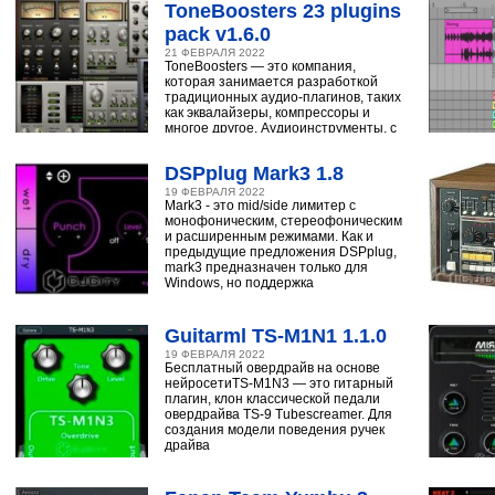
ToneBoosters 23 plugins
pack v1.6.0
21 ФЕВРАЛЯ 2022
ToneBoosters — это компания,
которая занимается разработкой
традиционных аудио-плагинов, таких
как эквалайзеры, компрессоры и
многое другое. Аудиоинструменты, с
помощью
DSPplug Mark3 1.8
19 ФЕВРАЛЯ 2022
Mark3 - это mid/side лимитер с
монофоническим, стереофоническим
и расширенным режимами. Как и
предыдущие предложения DSPplug,
mark3 предназначен только для
Windows, но поддержка
Guitarml TS-M1N1 1.1.0
19 ФЕВРАЛЯ 2022
Бесплатный овердрайв на основе
нейросетиTS-M1N3 — это гитарный
плагин, клон классической педали
овердрайва TS-9 Tubescreamer. Для
создания модели поведения ручек
драйва