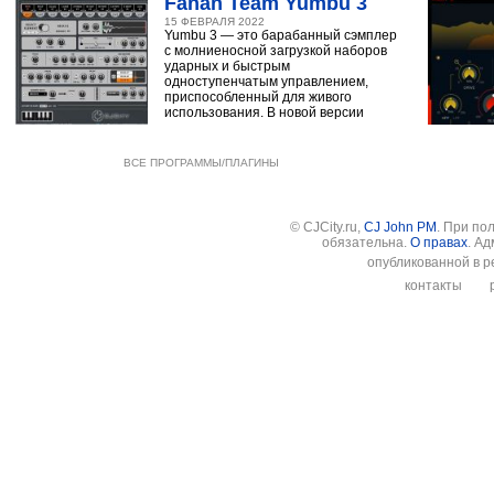
Fanan Team Yumbu 3
15 ФЕВРАЛЯ 2022
Yumbu 3 — это барабанный сэмплер
с молниеносной загрузкой наборов
ударных и быстрым
одноступенчатым управлением,
приспособленный для живого
использования. В новой версии
ВСЕ ПРОГРАММЫ/ПЛАГИНЫ
© CJCity.ru,
CJ John PM
. При по
обязательна.
О правах
. А
опубликованной в р
контакты