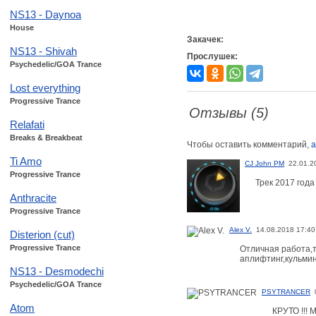
NS13 - Daynoa
House
Закачек:
NS13 - Shivah
Прослушек:
Psychedelic/GOA Trance
Lost everything
Progressive Trance
Отзывы (5)
Relafati
Breaks & Breakbeat
Чтобы оставить комментарий,
а
Ti Amo
CJ John PM
22.01.2
Progressive Trance
Трек 2017 года 
Anthracite
Progressive Trance
Alex V.
14.08.2018 17:40
Disterion (cut)
Progressive Trance
Отличная работа,т
аплифтинг,кульмин
NS13 - Desmodechi
Psychedelic/GOA Trance
PSYTRANCER
Atom
КРУТО !!! 