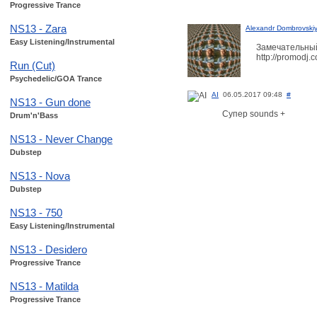
Progressive Trance
NS13 - Zara
Alexandr Dombrovski
Easy Listening/Instrumental
Замечательный
http://promodj
Run (Cut)
Psychedelic/GOA Trance
AI
06.05.2017 09:48
#
NS13 - Gun done
Супер sounds +
Drum'n'Bass
NS13 - Never Change
Dubstep
NS13 - Nova
Dubstep
NS13 - 750
Easy Listening/Instrumental
NS13 - Desidero
Progressive Trance
NS13 - Matilda
Progressive Trance