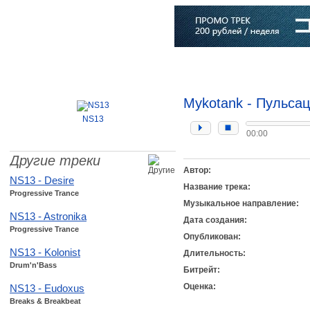
Главная
Софт
Музыка
Статьи
Музыканты
Словарь
Mykotank - Пульса
NS13
00:00
Другие треки
Автор:
NS13 - Desire
Название трека:
Progressive Trance
Музыкальное направление:
NS13 - Astronika
Дата создания:
Progressive Trance
Опубликован:
NS13 - Kolonist
Длительность:
Drum'n'Bass
Битрейт:
Оценка:
NS13 - Eudoxus
Breaks & Breakbeat