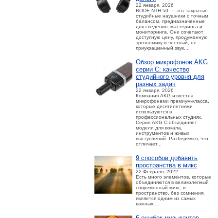
22 января, 2026
RODE NTH-50 — это закрытые
студийные наушники с точным
балансом, предназначенные
для сведения, мастеринга и
мониторинга. Они сочетают
доступную цену, продуманную
эргономику и честный, не
приукрашенный звук....
Обзор микрофонов AKG
серии C: качество
студийного уровня для
разных задач
22 января, 2026
Компания AKG известна
микрофонами премиум-класса,
которые десятилетиями
используются в
профессиональных студиях.
Серия AKG C объединяет
модели для вокала,
инструментов и живых
выступлений. Разберёмся, что
отличает...
9 способов добавить
пространства в микс
22 Февраля, 2022
Есть много элементов, которые
объединяются в великолепный
современный микс, и
пространство, без сомнения,
является одним из самых
важных....
6 ошибок музыкантов,