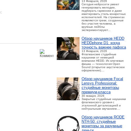
13 Февраля, 2026
Сегодня нейросети умеют
генерировать мелодии,
подбирать гармонии и даже
ос
имитировать стиль конкретных
исполнителей. На стримингах
появляются треки, созданные
без участия человека, а
крупные лейблы
экспериментируют...
Обзор наушников HEDD
HEDDphone D1: когда
точность важнее пафоса
13 Февраля, 2026
Флагманские студийные
наушники от немецкой
компании HEDD. Их ключевая
фишка — технология Open
Sound (открытое акустическое
оформление)....
Обзор наушников Focal
Lensys Professional:
студийные мониторы
премиум‑класса
30 января, 2026
Закрытые студийные наушники
флагманского уровня с
эталонной детализацией и
нейтральным звучанием....
Обзор наушников RODE
NTH-50: студийные
мониторы за разумные
деньги