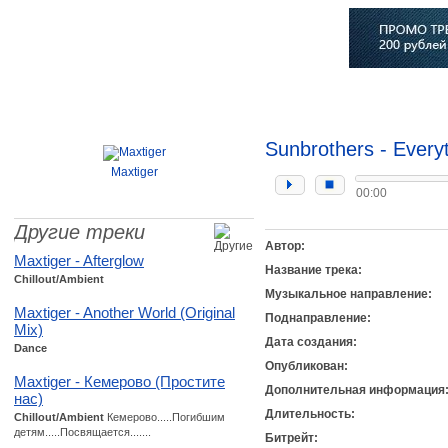
Главная
Софт
Музыка
Статьи
Музыканты
Сло
Sunbrothers - Everyt
Maxtiger
00:00
Другие треки
Автор:
Maxtiger - Afterglow
Название трека:
Chillout/Ambient
Музыкальное направление:
Maxtiger - Another World (Original
Поднаправление:
Mix)
Дата создания:
Dance
Опубликован:
Maxtiger - Кемерово (Простите
Дополнительная информация
нас)
Длительность:
Chillout/Ambient
Кемерово.....Погибшим
детям.....Посвящается.......
Битрейт: