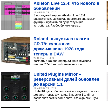
инструментами...
Ableton Live 12.4: что нового в
обновлении
13 ФЕВРАЛЯ, 2026
В последней версии Ableton Live 12.4
разработчики добавили несколько значимых
функций и улучшили существующие
устройства. Разберём ключевые...
Roland выпустила плагин
CR‑78: культовая
драм‑машина 1978 года
теперь в DAW
22 ЯНВАРЯ, 2026
Компания Roland официально выпустила
плагин CR-78 — цифровую версию
легендарной аналоговой драм-машины
1978 года. Инструмент доступен в экосистеме...
United Plugins Mirror –
реверсивный дилей обновлён
до версии 1.1
22 ФЕВРАЛЯ, 2022
UnitedPlugins обновил свой последний плагин и
добавил новую функцию. В версии 1.1 Mirror
позволяет вам использовать свою фирменную
обратную...