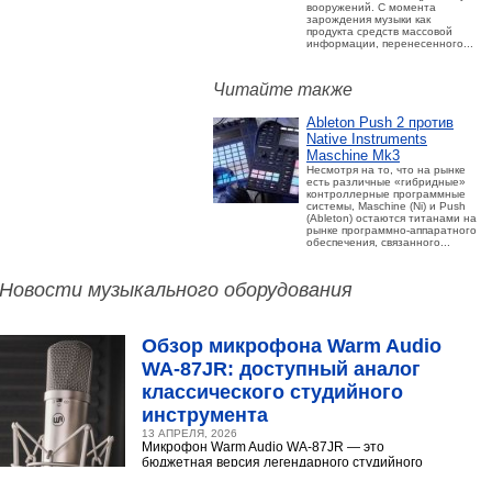
вооружений. С момента
зарождения музыки как
продукта средств массовой
информации, перенесенного...
Читайте также
Ableton Push 2 против
Native Instruments
Maschine Mk3
Несмотря на то, что на рынке
есть различные «гибридные»
контроллерные программные
системы, Maschine (Ni) и Push
(Ableton) остаются титанами на
рынке программно-аппаратного
обеспечения, связанного...
Новости музыкального оборудования
Обзор микрофона Warm Audio
WA‑87JR: доступный аналог
классического студийного
инструмента
13 АПРЕЛЯ, 2026
Микрофон Warm Audio WA‑87JR — это
бюджетная версия легендарного студийного
конденсаторного микрофона Neumann U 87.