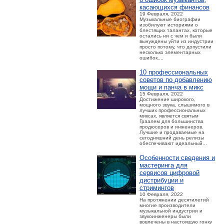
касающихся финансов
19 Февраля, 2022
Музыкальные биографии
изобилуют историями о
блестящих талантах, которые
остались ни с чем и были
вынуждены уйти из индустрии
просто потому, что допустили
несколько элементарных
ошибок....
10 профессиональных
советов по добавлению
мощи и панча в микс
15 Февраля, 2022
Достижение широкого,
мощного звука, слышимого в
лучших профессиональных
миксах, является святым
Граалем для большинства
продюсеров и инженеров.
Лучшие и продаваемые на
сегодняшний день релизы
обеспечивают идеальный...
Особенности сведения и
мастеринга для
сервисов цифровой
дистрибуции и
стримингов
10 Февраля, 2022
На протяжении десятилетий
многие производители
музыкальной индустрии и
звукоинженеры были
вовлечены в настоящую гонку