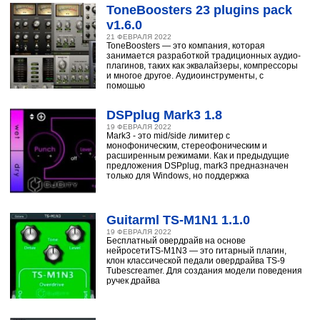
ToneBoosters 23 plugins pack
v1.6.0
21 ФЕВРАЛЯ 2022
ToneBoosters — это компания, которая
занимается разработкой традиционных аудио-
плагинов, таких как эквалайзеры, компрессоры
и многое другое. Аудиоинструменты, с
помощью
DSPplug Mark3 1.8
19 ФЕВРАЛЯ 2022
Mark3 - это mid/side лимитер с
монофоническим, стереофоническим и
расширенным режимами. Как и предыдущие
предложения DSPplug, mark3 предназначен
только для Windows, но поддержка
Guitarml TS-M1N1 1.1.0
19 ФЕВРАЛЯ 2022
Бесплатный овердрайв на основе
нейросетиTS-M1N3 — это гитарный плагин,
клон классической педали овердрайва TS-9
Tubescreamer. Для создания модели поведения
ручек драйва