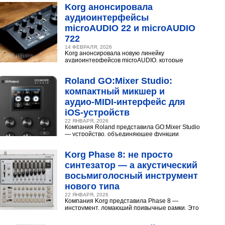
Разберёмся,...
Korg анонсировала
аудиоинтерфейсы
microAUDIO 22 и microAUDIO
722
14 ФЕВРАЛЯ, 2026
Korg анонсировала новую линейку
аудиоинтерфейсов microAUDIO, которые
сочетают в себе предусилители с интересными
эффектами, включая аналоговый...
Roland GO:Mixer Studio:
компактный микшер и
аудио‑MIDI‑интерфейс для
iOS‑устройств
22 ЯНВАРЯ, 2026
Компания Roland представила GO:Mixer Studio
— устройство, объединяющее функции
микшера, аудио- и MIDI?интерфейса. Оно
создано для мобильных...
Korg Phase 8: не просто
синтезатор — а акустический
восьмиголосный инструмент
нового типа
22 ЯНВАРЯ, 2026
Компания Korg представила Phase 8 —
инструмент, ломающий привычные рамки. Это
не аналоговый и не цифровой синтезатор, а
нечто принципиально...