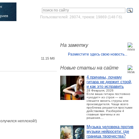
Пользователей: 28074, треков: 19869 (148 Гб).
Войти
Зарегистрироваться
На заметку
Разместите здесь свою новость...
11.15 Мб
Новые статьи на сайте
4 причины, почему
гитара не держит строй,
и как это исправить
28 Февраля, 2026
Если ваша гитара постоянно
«уходит» из строя — не
спешите винить струны или
производителя. Чаще всего
проблема решается простыми
действиями. Разберём 4
главные причины и их
решения....
получился неплохой!)
Музыка человека против
музыки нейросети: где
граница творчества?