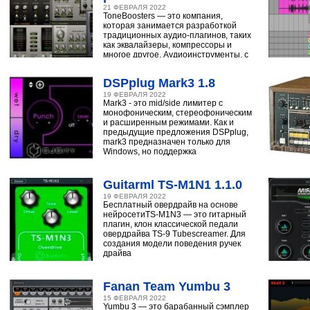
21 ФЕВРАЛЯ 2022
ToneBoosters — это компания,
которая занимается разработкой
традиционных аудио-плагинов, таких
как эквалайзеры, компрессоры и
многое другое. Аудиоинструменты, с
помощью
DSPplug Mark3 1.8
19 ФЕВРАЛЯ 2022
Mark3 - это mid/side лимитер с
монофоническим, стереофоническим
и расширенным режимами. Как и
предыдущие предложения DSPplug,
mark3 предназначен только для
Windows, но поддержка
Guitarml TS-M1N1 1.1.0
19 ФЕВРАЛЯ 2022
Бесплатный овердрайв на основе
нейросетиTS-M1N3 — это гитарный
плагин, клон классической педали
овердрайва TS-9 Tubescreamer. Для
создания модели поведения ручек
драйва
Fanan Team Yumbu 3
15 ФЕВРАЛЯ 2022
Yumbu 3 — это барабанный сэмплер