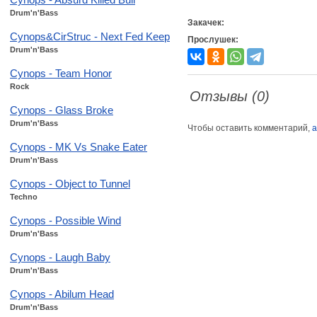
Drum'n'Bass
Закачек:
Cynops&CirStruc - Next Fed Keep
Прослушек:
Drum'n'Bass
Cynops - Team Honor
Rock
Отзывы (0)
Cynops - Glass Broke
Drum'n'Bass
Чтобы оставить комментарий,
а
Cynops - MK Vs Snake Eater
Drum'n'Bass
Cynops - Object to Tunnel
Techno
Cynops - Possible Wind
Drum'n'Bass
Cynops - Laugh Baby
Drum'n'Bass
Cynops - Abilum Head
Drum'n'Bass