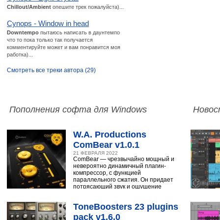
Chillout/Ambient
опешите трек пожалуйста)...
Cynops - Window in head
Downtempo
пытаюсь написать в даунтемпо
что то пока только так получается
комментируйте может и вам понравится моя
работка)...
Смотреть все треки автора (29)
Пополнения софта для Windows
Новос
W.A. Productions
ComBear v1.0.1
21 ФЕВРАЛЯ 2022
ComBear — чрезвычайно мощный и
невероятно динамичный плагин-
компрессор, с функцией
параллельного сжатия. Он придает
потрясающий звук и ощущение
ударным, синтезатору,
ToneBoosters 23 plugins
pack v1.6.0