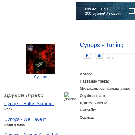
Главная
Софт
Музыка
Статьи
Музыканты
Словарь
Cynops - Tuning
00:00
Автор:
Cynops
Название трека:
Музыкальное направление:
Другие треки
Опубликован:
Cynops - Ballas Summer
Длительность:
Rock
Битрейт:
Оценка:
Cynops - We Have It
Drum'n'Bass
Cynops - Absurd Killed Bull