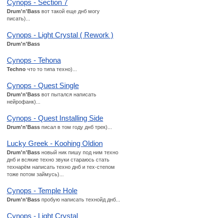
Cynops - Section 7
Drum'n'Bass
вот такой еще днб могу
писать)...
Cynops - Light Crystal ( Rework )
Drum'n'Bass
Cynops - Tehona
Techno
что то типа техно)...
Cynops - Quest Single
Drum'n'Bass
вот пытался написать
нейрофанк)...
Cynops - Quest Installing Side
Drum'n'Bass
писал в том году днб трек)...
Lucky Greek - Koohing Oldion
Drum'n'Bass
новый ник пишу под ним техно
днб и всякие техно звуки стараюсь стать
технарём написать техно днб и тех-степом
тоже потом займусь)...
Cynops - Temple Hole
Drum'n'Bass
пробую написать технойд днб...
Cynops - Light Crystal