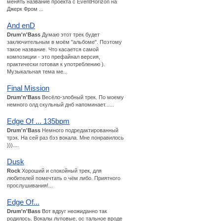
менять название проекта с EventHorizon на
Джерк Фром ...
And enD
Drum'n'Bass
Думаю этот трек будет
заключительным в моём "альбоме". Поэтому
такое название. Что касается самой
композиции - это префайнал версия,
практически готовая к употреблению ).
Музыкальная тема ме...
Final Mission
Drum'n'Bass
Весёло-злобный трек. По моему
немного олд скульный днб напоминает......
Edge Of ... 135bpm
Drum'n'Bass
Немного подредактированный
трэк. На сей раз бэз вокала. Мне понравилось
)))....
Dusk
Rock
Хороший и спокойный трек, для
любителей помечтать о чём либо. Приятного
прослушивания!...
Edge Of...
Drum'n'Bass
Вот вдруг неожиданно так
родилось. Вокалы луповые, ос тальное вроде