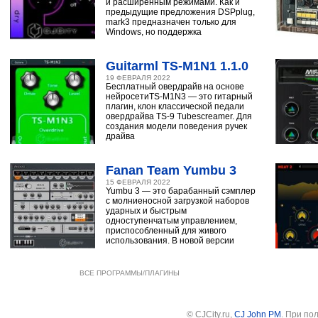
и расширенным режимами. Как и
предыдущие предложения DSPplug,
mark3 предназначен только для
Windows, но поддержка
Guitarml TS-M1N1 1.1.0
19 ФЕВРАЛЯ 2022
Бесплатный овердрайв на основе
нейросетиTS-M1N3 — это гитарный
плагин, клон классической педали
овердрайва TS-9 Tubescreamer. Для
создания модели поведения ручек
драйва
Fanan Team Yumbu 3
15 ФЕВРАЛЯ 2022
Yumbu 3 — это барабанный сэмплер
с молниеносной загрузкой наборов
ударных и быстрым
одноступенчатым управлением,
приспособленный для живого
использования. В новой версии
ВСЕ ПРОГРАММЫ/ПЛАГИНЫ
© CJCity.ru,
CJ John PM
. При по