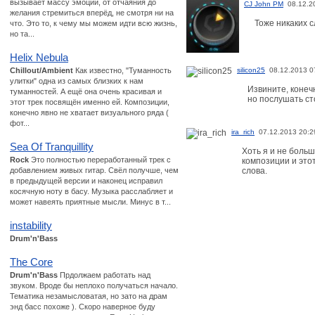
вызывает массу эмоций, от отчаяния до
CJ John PM
08.12.2
желания стремиться вперёд, не смотря ни на
Тоже никаких с
что. Это то, к чему мы можем идти всю жизнь,
но та...
Helix Nebula
Chillout/Ambient
Как известно, "Туманность
silicon25
08.12.2013 0
улитки" одна из самых близких к нам
Извините, конечн
туманностей. А ещё она очень красивая и
но послушать ст
этот трек посвящён именно ей. Композиции,
конечно явно не хватает визуального ряда (
фот...
ira_rich
07.12.2013 20:2
Sea Of Tranquillity
Хоть я и не боль
Rock
Это полностью переработанный трек с
композиции и этот
добавлением живых гитар. Свёл получше, чем
слова.
в предыдущей версии и наконец исправил
косячную ноту в басу. Музыка расслабляет и
может навеять приятные мысли. Минус в т...
instability
Drum'n'Bass
The Core
Drum'n'Bass
Прдолжаем работать над
звуком. Вроде бы неплохо получаться начало.
Тематика незамысловатая, но зато на драм
энд басс похоже ). Скоро наверное буду