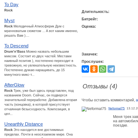
To Day
Rock
Длительность:
Битрейт:
Myst
Rock
Мелодичный Атмосферик Дум с
Оценка:
мрачноватым сюжетом ... А вот каким именно,
решать Вам )....
To Descend
Drum'n'Bass
Можно назвать небольшим
Закачек:
миксом. Состоит из двух частей. Местами
наивный позитив ), постепенно переходит в
Прослушек:
тревожную, но увлекательную неизвестность.
Постепенно думаю наращивать, до 15
минутного микс-т...
AfterGlow
Отзывы (4)
Rock
Трек, уже был здесь представлен, под
названием Doom. Сейчас, он подвергся
значительной переработке. Добавлена вторая
Чтобы оставить комментарий,
а
часть (концовка), в которой присутствует
Neformal75
13.12.2
отчаянная безысходность. Композиция, в
цел...
Меня трек зав
на автомобиле
Unearthly Distance
поездке.
Rock
Это находится вне достижимых
пределах. Почти в неосязаемом мире. Она