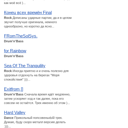
как моё всё )...
Конец всех времён Final
Rock
Дописаны ударные партии, да и в целом
звучит получше оригинала, немного
однообразно, но коротко да ясно...
FRomTheSolSys.
Drum'n'Bass
for Rainbow
Drum'n'Bass
Sea Of The Tranquility
Rock
Иногда приятно и и очень полезно для
здоровья отдохнуть на берегах "Моря
спокойствия" )))...
Exitfrom []
Drum'n'Bass
Сначала время идёт медленно,
затем ускоряет ход и так далее, пока его
совсем не остаётся. Трек именно об этом )...
Hard Valley
Dance
Прикольный попсовенькЫй трек.
Думаю, буду скоро металл версию делать
:)))...