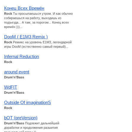
Конец Всех Времён
Rock
Ты просыпаешься утром. И как обычно
собираешься на работу, выходишь из
подъезда... А там, за порогом... Конец всех
времён )))...
DooM ( E1M3 Remix )
Rock
Ремикс на уровень Е1М3, легендарной
игры DooM (естественно самый первый)...
Infernal Reduction
Rock
around event
Drum'n'Bass
WdFIT
Drum'n'Bass
Outside Of imaginationS
Rock
bOT (preVersion)
Drum'n'Bass
Подлежит дальнейшей
доработке и продолжения разыития