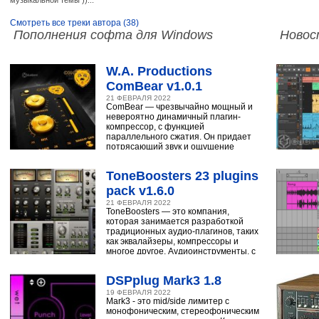
музыкальной темы ))...
Смотреть все треки автора (38)
Пополнения софта для Windows
Новос
W.A. Productions
ComBear v1.0.1
21 ФЕВРАЛЯ 2022
ComBear — чрезвычайно мощный и
невероятно динамичный плагин-
компрессор, с функцией
параллельного сжатия. Он придает
потрясающий звук и ощущение
ударным, синтезатору,
ToneBoosters 23 plugins
pack v1.6.0
21 ФЕВРАЛЯ 2022
ToneBoosters — это компания,
которая занимается разработкой
традиционных аудио-плагинов, таких
как эквалайзеры, компрессоры и
многое другое. Аудиоинструменты, с
помощью
DSPplug Mark3 1.8
19 ФЕВРАЛЯ 2022
Mark3 - это mid/side лимитер с
монофоническим, стереофоническим