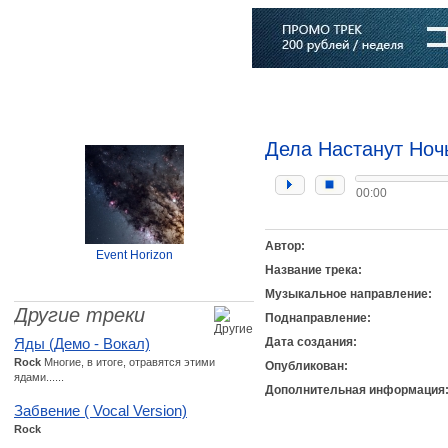
Главная
Софт
Музыка
Статьи
Музыканты
Словарь
Дела Настанут Ночь
00:00
Автор:
Event Horizon
Название трека:
Музыкальное направление:
Другие треки
Поднаправление:
Яды (Демо - Вокал)
Дата создания:
Rock
Многие, в итоге, отравятся этими
Опубликован:
ядами......
Дополнительная информация
Забвение ( Vocal Version)
Rock