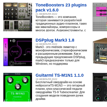
ToneBoosters 23 plugins
pack v1.6.0
21 ФЕВРАЛЯ 2022
ToneBoosters — это компания,
которая занимается разработкой
традиционных аудио-плагинов, таких
как эквалайзеры, компрессоры и
многое другое. Аудиоинструменты, с
помощью
DSPplug Mark3 1.8
19 ФЕВРАЛЯ 2022
Mark3 - это mid/side лимитер с
монофоническим, стереофоническим
и расширенным режимами. Как и
предыдущие предложения DSPplug,
mark3 предназначен только для
Windows, но поддержка
Guitarml TS-M1N1 1.1.0
19 ФЕВРАЛЯ 2022
Бесплатный овердрайв на основе
нейросетиTS-M1N3 — это гитарный
плагин, клон классической педали
овердрайва TS-9 Tubescreamer. Для
создания модели поведения ручек
драйва