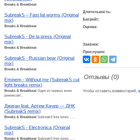
Breaks & Breakbeat
Длительность:
SubreakS – Fast fat worms (Original
Битрейт:
mix)
Breaks & Breakbeat
Оценка:
SubreakS - De la press (Original
mix)
Закачек:
Breaks & Breakbeat
Прослушек:
SubreakS - Russian bear (Original
mix)
Breaks & Breakbeat
Отзывы (0)
Eminem - Without me (SubreakS cut
light breaks remix)
Breaks & Breakbeat
Один из первых моих
Чтобы оставить комментарий,
а
ремиксов!...
Джиган feat. Артем Качер — ДНК
(SubreakS remix)
Breaks & Breakbeat
SubreakS free tunes ......
SubreakS - Electronica (Original
mix)
Breaks & Breakbeat
SubreakS free tunes ......