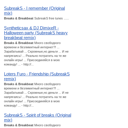
SubreakS - I remember (Original
mix)
Breaks & Breakbeat
SubreakS free tunes ......
Syntheticsax & DJ DimixeR -
Halloween party (SubreakS heavy
breakbeat remix)
Breaks & Breakbeat
Много свободного
времени и безлимитный интернет?! ...
Зарабатывай ... Скромные,но деньги ... И не
напрягаясь! ... Реально потратить на те же
онлайн игры! ... Присоединяйся в мою
команду! ... - http://...
Loters Furo - Friendship (SubreakS
remix)
Breaks & Breakbeat
Много свободного
времени и безлимитный интернет?! ...
Зарабатывай ... Скромные,но деньги ... И не
напрягаясь! ... Реально потратить на те же
онлайн игры! ... Присоединяйся в мою
команду! ... - http://...
SubreakS - Spirit of breaks (Original
mix)
Breaks & Breakbeat
Много свободного