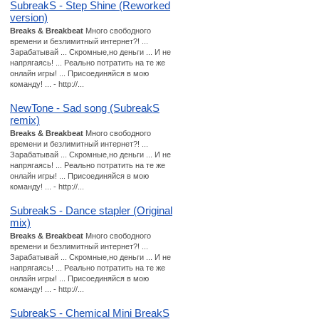
SubreakS - Step Shine (Reworked
version)
Breaks & Breakbeat
Много свободного
времени и безлимитный интернет?! ...
Зарабатывай ... Скромные,но деньги ... И не
напрягаясь! ... Реально потратить на те же
онлайн игры! ... Присоединяйся в мою
команду! ... - http://...
NewTone - Sad song (SubreakS
remix)
Breaks & Breakbeat
Много свободного
времени и безлимитный интернет?! ...
Зарабатывай ... Скромные,но деньги ... И не
напрягаясь! ... Реально потратить на те же
онлайн игры! ... Присоединяйся в мою
команду! ... - http://...
SubreakS - Dance stapler (Original
mix)
Breaks & Breakbeat
Много свободного
времени и безлимитный интернет?! ...
Зарабатывай ... Скромные,но деньги ... И не
напрягаясь! ... Реально потратить на те же
онлайн игры! ... Присоединяйся в мою
команду! ... - http://...
SubreakS - Chemical Mini BreakS