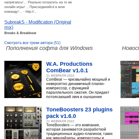
напрягаясь! ... Реально потратить на те же
онлайн игры! ... Присоединяйся в мою
команду! ... - http://...
SubreakS - Modification (Original
mix)
Breaks & Breakbeat
Смотреть все треки автора (51)
Пополнения софта для Windows
Новос
W.A. Productions
ComBear v1.0.1
21 ФЕВРАЛЯ 2022
ComBear — чрезвычайно мощный и
невероятно динамичный плагин-
компрессор, с функцией
параллельного сжатия. Он придает
потрясающий звук и ощущение
ударным, синтезатору,
ToneBoosters 23 plugins
pack v1.6.0
21 ФЕВРАЛЯ 2022
ToneBoosters — это компания,
которая занимается разработкой
традиционных аудио-плагинов, таких
как эквалайзеры, компрессоры и