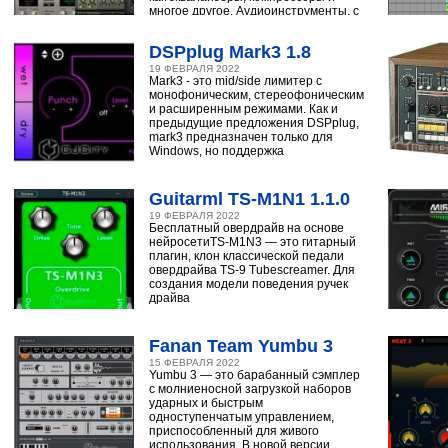
многое другое. Аудиоинструменты, с
помощью
DSPplug Mark3 1.8
19 ФЕВРАЛЯ 2022
Mark3 - это mid/side лимитер с
монофоническим, стереофоническим
и расширенным режимами. Как и
предыдущие предложения DSPplug,
mark3 предназначен только для
Windows, но поддержка
Guitarml TS-M1N1 1.1.0
19 ФЕВРАЛЯ 2022
Бесплатный овердрайв на основе
нейросетиTS-M1N3 — это гитарный
плагин, клон классической педали
овердрайва TS-9 Tubescreamer. Для
создания модели поведения ручек
драйва
Fanan Team Yumbu 3
15 ФЕВРАЛЯ 2022
Yumbu 3 — это барабанный сэмплер
с молниеносной загрузкой наборов
ударных и быстрым
одноступенчатым управлением,
приспособленный для живого
использования. В новой версии