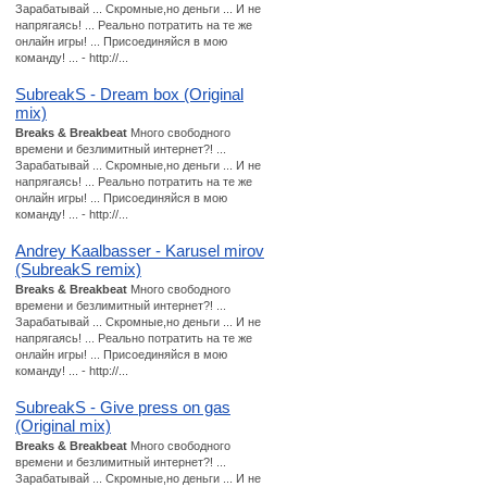
Зарабатывай ... Скромные,но деньги ... И не
напрягаясь! ... Реально потратить на те же
онлайн игры! ... Присоединяйся в мою
команду! ... - http://...
SubreakS - Dream box (Original
mix)
Breaks & Breakbeat
Много свободного
времени и безлимитный интернет?! ...
Зарабатывай ... Скромные,но деньги ... И не
напрягаясь! ... Реально потратить на те же
онлайн игры! ... Присоединяйся в мою
команду! ... - http://...
Andrey Kaalbasser - Karusel mirov
(SubreakS remix)
Breaks & Breakbeat
Много свободного
времени и безлимитный интернет?! ...
Зарабатывай ... Скромные,но деньги ... И не
напрягаясь! ... Реально потратить на те же
онлайн игры! ... Присоединяйся в мою
команду! ... - http://...
SubreakS - Give press on gas
(Original mix)
Breaks & Breakbeat
Много свободного
времени и безлимитный интернет?! ...
Зарабатывай ... Скромные,но деньги ... И не