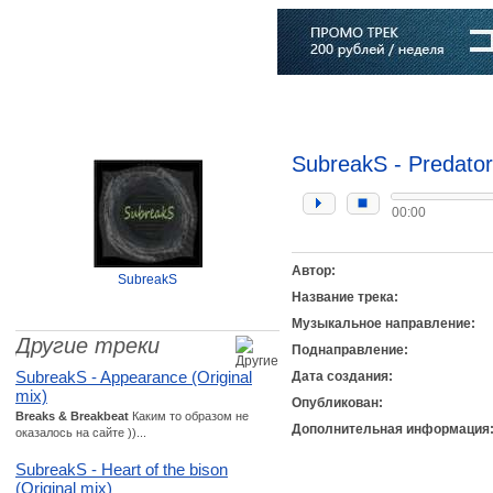
Главная
Софт
Музыка
Статьи
Музыканты
Словарь
SubreakS - Predator 
00:00
Автор:
SubreakS
Название трека:
Музыкальное направление:
Другие треки
Поднаправление:
SubreakS - Appearance (Original
Дата создания:
mix)
Опубликован:
Breaks & Breakbeat
Каким то образом не
Дополнительная информация
оказалось на сайте ))...
SubreakS - Heart of the bison
(Original mix)