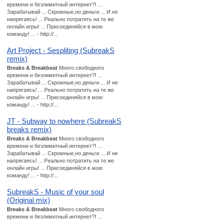
времени и безлимитный интернет?! ...
Зарабатывай ... Скромные,но деньги ... И не
напрягаясь! ... Реально потратить на те же
онлайн игры! ... Присоединяйся в мою
команду! ... - http://...
Art Project - Sespliting (SubreakS
remix)
Breaks & Breakbeat
Много свободного
времени и безлимитный интернет?! ...
Зарабатывай ... Скромные,но деньги ... И не
напрягаясь! ... Реально потратить на те же
онлайн игры! ... Присоединяйся в мою
команду! ... - http://...
JT - Subway to nowhere (SubreakS
breaks remix)
Breaks & Breakbeat
Много свободного
времени и безлимитный интернет?! ...
Зарабатывай ... Скромные,но деньги ... И не
напрягаясь! ... Реально потратить на те же
онлайн игры! ... Присоединяйся в мою
команду! ... - http://...
SubreakS - Music of your soul
(Original mix)
Breaks & Breakbeat
Много свободного
времени и безлимитный интернет?! ...