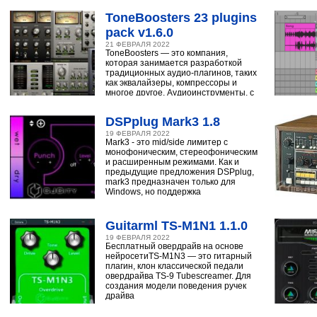
ToneBoosters 23 plugins
pack v1.6.0
21 ФЕВРАЛЯ 2022
ToneBoosters — это компания,
которая занимается разработкой
традиционных аудио-плагинов, таких
как эквалайзеры, компрессоры и
многое другое. Аудиоинструменты, с
помощью
DSPplug Mark3 1.8
19 ФЕВРАЛЯ 2022
Mark3 - это mid/side лимитер с
монофоническим, стереофоническим
и расширенным режимами. Как и
предыдущие предложения DSPplug,
mark3 предназначен только для
Windows, но поддержка
Guitarml TS-M1N1 1.1.0
19 ФЕВРАЛЯ 2022
Бесплатный овердрайв на основе
нейросетиTS-M1N3 — это гитарный
плагин, клон классической педали
овердрайва TS-9 Tubescreamer. Для
создания модели поведения ручек
драйва