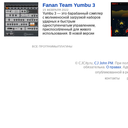
Fanan Team Yumbu 3
15 ФЕВРАЛЯ 2022
Yumbu 3 — это барабанный сэмплер
с молниеносной загрузкой наборов
ударных и быстрым
одноступенчатым управлением,
приспособленный для живого
использования. В новой версии
ВСЕ ПРОГРАММЫ/ПЛАГИНЫ
© CJCity.ru,
CJ John PM
. При по
обязательна.
О правах
. А
опубликованной в р
контакты