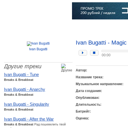
Главная
Софт
Музыка
Статьи
Музыканты
Словарь
Ivan Bugatti - Magic
Ivan Bugatti
00:00
Другие треки
Автор:
Ivan Bugatti - Tune
Название трека:
Breaks & Breakbeat
Музыкальное направление:
Ivan Bugatti - Anarchy
Дата создания:
Breaks & Breakbeat
Опубликован:
Ivan Bugatti - Singularity
Длительность:
Breaks & Breakbeat
Битрейт:
Оценка:
Ivan Bugatti - After the War
Breaks & Breakbeat
Рад пошевелить твой