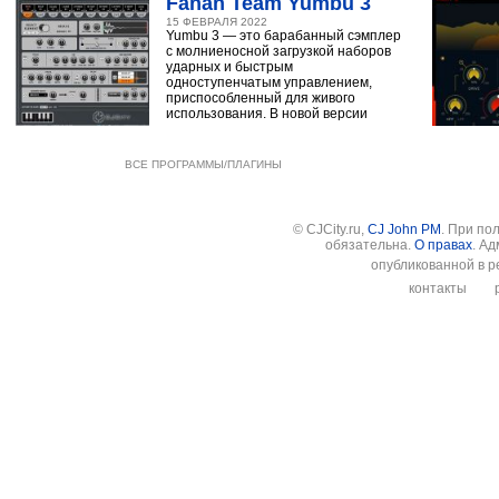
Fanan Team Yumbu 3
15 ФЕВРАЛЯ 2022
Yumbu 3 — это барабанный сэмплер
с молниеносной загрузкой наборов
ударных и быстрым
одноступенчатым управлением,
приспособленный для живого
использования. В новой версии
ВСЕ ПРОГРАММЫ/ПЛАГИНЫ
© CJCity.ru,
CJ John PM
. При по
обязательна.
О правах
. А
опубликованной в р
контакты