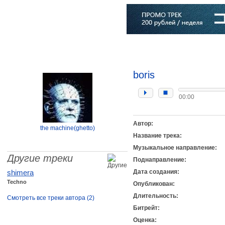
Главная
Софт
Музыка
Статьи
Музыканты
Словарь
boris
00:00
Автор:
the machine(ghetto)
Название трека:
Музыкальное направление:
Другие треки
Поднаправление:
shimera
Дата создания:
Techno
Опубликован:
Длительность:
Смотреть все треки автора (2)
Битрейт:
Оценка: