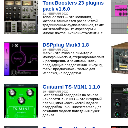
ToneBoosters 23 plugins
pack v1.6.0
21 ФЕВРАЛЯ 2022
ToneBoosters — это компания,
которая занимается разработкой
традиционных аудио-плагинов, таких
как эквалайзеры, компрессоры и
многое другое. Аудиоинструменты, с
помощью
DSPplug Mark3 1.8
19 ФЕВРАЛЯ 2022
Mark3 - это mid/side лимитер с
монофоническим, стереофоническим
и расширенным режимами. Как и
предыдущие предложения DSPplug,
mark3 предназначен только для
Windows, но поддержка
Guitarml TS-M1N1 1.1.0
19 ФЕВРАЛЯ 2022
Бесплатный овердрайв на основе
нейросетиTS-M1N3 — это гитарный
плагин, клон классической педали
овердрайва TS-9 Tubescreamer. Для
создания модели поведения ручек
драйва