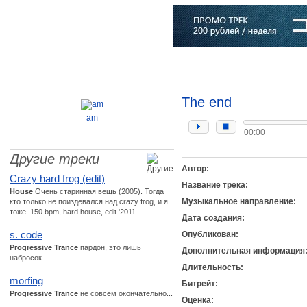
Главная
Софт
Музыка
Статьи
Музыканты
Словарь
The end
am
00:00
Другие треки
Автор:
Crazy hard frog (edit)
Название трека:
House
Очень старинная вещь (2005). Тогда
Музыкальное направление:
кто только не поиздевался над crazy frog, и я
тоже. 150 bpm, hard house, edit '2011....
Дата создания:
s. code
Опубликован:
Progressive Trance
пардон, это лишь
Дополнительная информация
набросок...
Длительность:
morfing
Битрейт:
Progressive Trance
не совсем окончательно...
Оценка: