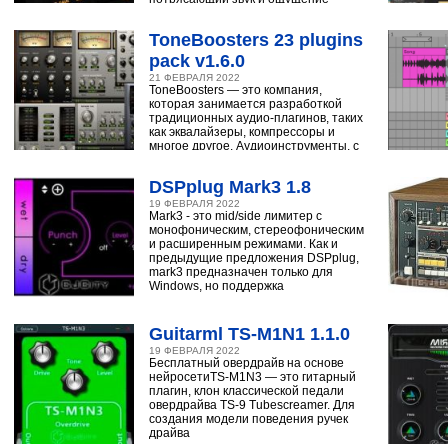
ударным, синтезатору,
ToneBoosters 23 plugins
pack v1.6.0
21 ФЕВРАЛЯ 2022
ToneBoosters — это компания,
которая занимается разработкой
традиционных аудио-плагинов, таких
как эквалайзеры, компрессоры и
многое другое. Аудиоинструменты, с
помощью
DSPplug Mark3 1.8
19 ФЕВРАЛЯ 2022
Mark3 - это mid/side лимитер с
монофоническим, стереофоническим
и расширенным режимами. Как и
предыдущие предложения DSPplug,
mark3 предназначен только для
Windows, но поддержка
Guitarml TS-M1N1 1.1.0
19 ФЕВРАЛЯ 2022
Бесплатный овердрайв на основе
нейросетиTS-M1N3 — это гитарный
плагин, клон классической педали
овердрайва TS-9 Tubescreamer. Для
создания модели поведения ручек
драйва