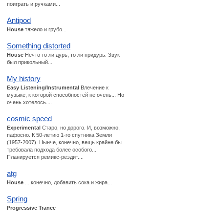
поиграть и ручками...
Antipod
House
тяжело и грубо...
Something distorted
House
Нечто то ли дурь, то ли придурь. Звук
был прикольный...
My history
Easy Listening/Instrumental
Влечение к
музыке, к которой способностей не очень... Но
очень хотелось....
cosmic speed
Experimental
Старо, но дорого. И, возможно,
пафосно. К 50-летию 1-го спутника Земли
(1957-2007). Нынче, конечно, вещь крайне бы
требовала подхода более особого...
Планируется ремикс-реэдит....
atg
House
... конечно, добавить сока и жира...
Spring
Progressive Trance