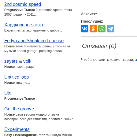
2nd cosmic speed
Progressive Trance
2-я cosmic speed, тема -
Закачек:
2007, редакт - 2011...
Прослушек:
Хардкорeвое лето
Experimental
эксперимент с gabba...
Fedya and Shurik in da house
Отзывы (0)
House
тоже прикалюха, раньше торчал от
музыки speed garage, pumping house...
Чтобы оставить комментарий,
а
zayats & volk
House
смеха ради...
Untitled loop
House
мрачно...
Lite
Progressive Trance
Got the groove
House
своя версия мощного трэка
позапрошлого десятилетия, слепил в 2006 г....
Experiments
Easy Listening/Instrumental
иногда можно