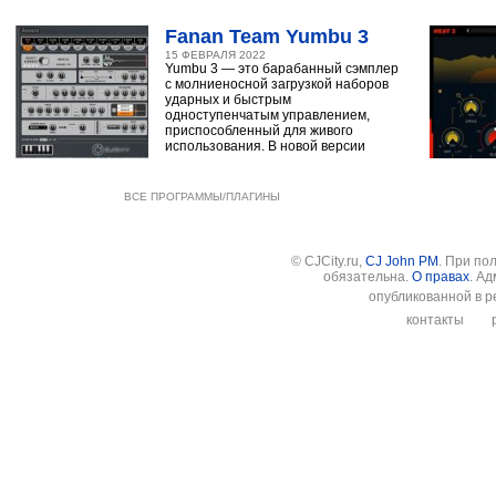
Fanan Team Yumbu 3
15 ФЕВРАЛЯ 2022
Yumbu 3 — это барабанный сэмплер
с молниеносной загрузкой наборов
ударных и быстрым
одноступенчатым управлением,
приспособленный для живого
использования. В новой версии
ВСЕ ПРОГРАММЫ/ПЛАГИНЫ
© CJCity.ru,
CJ John PM
. При по
обязательна.
О правах
. А
опубликованной в р
контакты