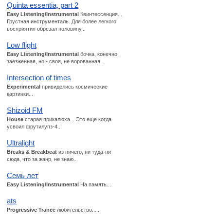
Quinta essentia, part 2
Easy Listening/Instrumental
Квинтессенция...
Грустная инструменталь. Для более легкого
восприятия обрезал половину...
Low flight
Easy Listening/Instrumental
бочка, конечно,
заезженная, но - своя, не ворованная...
Intersection of times
Experimental
привиделись космические
картинки...
Shizoid FM
House
старая прикалюха... Это еще когда
усвоил фрутилупз-4...
Ultralight
Breaks & Breakbeat
из ничего, ни туда-ни
сюда, что за жанр, не знаю...
Семь лет
Easy Listening/Instrumental
На память...
ats
Progressive Trance
любительство......