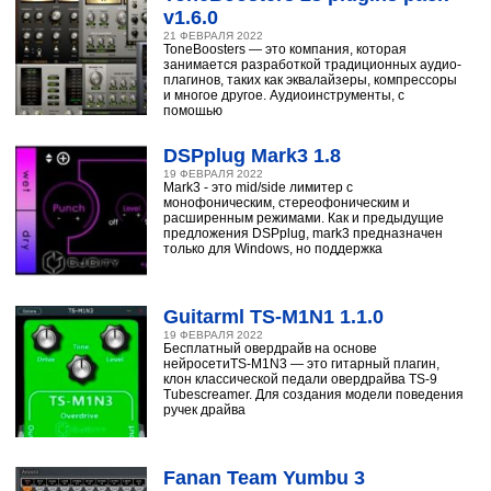
v1.6.0
21 ФЕВРАЛЯ 2022
ToneBoosters — это компания, которая
занимается разработкой традиционных аудио-
плагинов, таких как эквалайзеры, компрессоры
и многое другое. Аудиоинструменты, с
помощью
DSPplug Mark3 1.8
19 ФЕВРАЛЯ 2022
Mark3 - это mid/side лимитер с
монофоническим, стереофоническим и
расширенным режимами. Как и предыдущие
предложения DSPplug, mark3 предназначен
только для Windows, но поддержка
Guitarml TS-M1N1 1.1.0
19 ФЕВРАЛЯ 2022
Бесплатный овердрайв на основе
нейросетиTS-M1N3 — это гитарный плагин,
клон классической педали овердрайва TS-9
Tubescreamer. Для создания модели поведения
ручек драйва
Fanan Team Yumbu 3