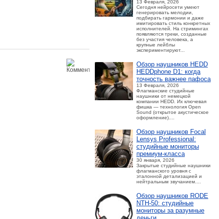
13 Февраля, 2026
Сегодня нейросети умеют
генерировать мелодии,
подбирать гармонии и даже
имитировать стиль конкретных
исполнителей. На стримингах
появляются треки, созданные
без участия человека, а
крупные лейблы
экспериментируют...
Обзор наушников HEDD
HEDDphone D1: когда
точность важнее пафоса
13 Февраля, 2026
Флагманские студийные
наушники от немецкой
компании HEDD. Их ключевая
фишка — технология Open
Sound (открытое акустическое
оформление)....
Обзор наушников Focal
Lensys Professional:
студийные мониторы
премиум‑класса
30 января, 2026
Закрытые студийные наушники
флагманского уровня с
эталонной детализацией и
нейтральным звучанием....
Обзор наушников RODE
NTH-50: студийные
мониторы за разумные
деньги