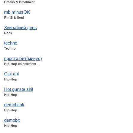
Breaks & Breakbeat
rnb minusOK
R'n'B & Soul
Звичайний день
Rock
techno
Techno
просто бит(минус)
Hip-Hop
no comment...
Сірі дні
Hip-Hop
Hot gunsta shit
Hip-Hop
demobitok
Hip-Hop
demobit
Hip-Hop