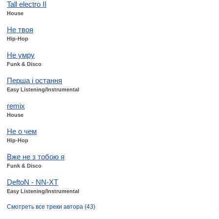
Tall electro II
House
Не твоя
Hip-Hop
Не умру
Funk & Disco
Перша і остання
Easy Listening/Instrumental
remix
House
Не о чем
Hip-Hop
Вже не з тобою я
Funk & Disco
DeftoN - NN-XT
Easy Listening/Instrumental
Смотреть все треки автора (43)