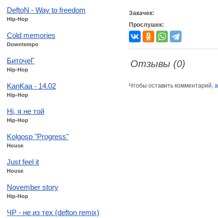
DeftoN - Way to freedom
Закачек:
Hip-Hop
Прослушек:
Cold memories
Downtempo
БиточеГ
Отзывы (0)
Hip-Hop
KanKaa - 14.02
Чтобы оставить комментарий,
а
Hip-Hop
Ні, я не той
Hip-Hop
Kolgosp "Progress"
House
Just feel it
House
November story
Hip-Hop
ЧР - не из тех (defton remix)