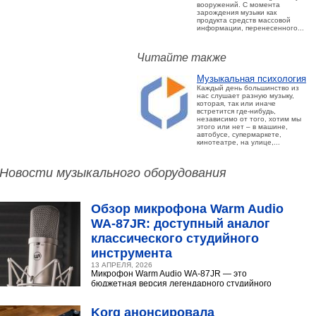
вооружений. С момента
зарождения музыки как
продукта средств массовой
информации, перенесенного...
Читайте также
Музыкальная психология
Каждый день большинство из
нас слушает разную музыку,
которая, так или иначе
встретится где-нибудь,
независимо от того, хотим мы
этого или нет – в машине,
автобусе, супермаркете,
кинотеатре, на улице,...
Новости музыкального оборудования
Обзор микрофона Warm Audio
WA‑87JR: доступный аналог
классического студийного
инструмента
13 АПРЕЛЯ, 2026
Микрофон Warm Audio WA‑87JR — это
бюджетная версия легендарного студийного
конденсаторного микрофона Neumann U 87.
Разберёмся,...
Korg анонсировала