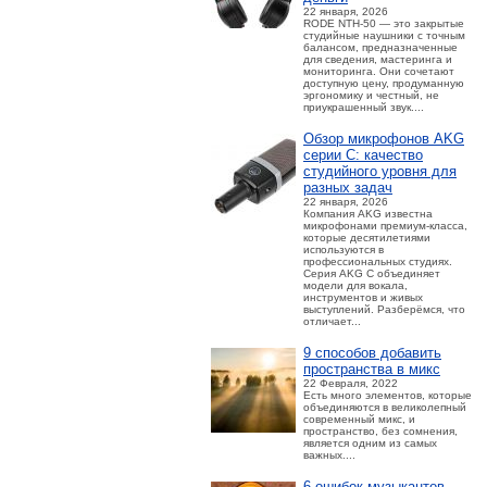
22 января, 2026
RODE NTH-50 — это закрытые
студийные наушники с точным
балансом, предназначенные
для сведения, мастеринга и
мониторинга. Они сочетают
доступную цену, продуманную
эргономику и честный, не
приукрашенный звук....
Обзор микрофонов AKG
серии C: качество
студийного уровня для
разных задач
22 января, 2026
Компания AKG известна
микрофонами премиум-класса,
которые десятилетиями
используются в
профессиональных студиях.
Серия AKG C объединяет
модели для вокала,
инструментов и живых
выступлений. Разберёмся, что
отличает...
9 способов добавить
пространства в микс
22 Февраля, 2022
Есть много элементов, которые
объединяются в великолепный
современный микс, и
пространство, без сомнения,
является одним из самых
важных....
6 ошибок музыкантов,