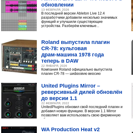
обновлении
13 ФЕВРАЛЯ, 2026
В последней версии Ableton Live 12.4
разработчики добавили несколько значимых
функций и улучшили существующие
устройства. Разберём ключевые...
Roland выпустила плагин
CR‑78: культовая
драм‑машина 1978 года
теперь в DAW
22 ЯНВАРЯ, 2026
Компания Roland официально выпустила
плагин CR-78 — цифровую версию
легендарной аналоговой драм-машины
1978 года. Инструмент доступен в экосистеме...
United Plugins Mirror –
реверсивный дилей обновлён
до версии 1.1
22 ФЕВРАЛЯ, 2022
UnitedPlugins обновил свой последний плагин и
добавил новую функцию. В версии 1.1 Mirror
позволяет вам использовать свою фирменную
обратную...
WA Production Heat v2