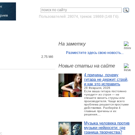
Пользователей: 28074, треков: 19869 (148 Гб).
Войти
Зарегистрироваться
На заметку
Разместите здесь свою новость...
2.75 Мб
Новые статьи на сайте
4 причины, почему
гитара не держит строй,
и как это исправить
28 Февраля, 2026
Если ваша гитара постоянно
«уходит» из строя — не
спешите винить струны или
производителя. Чаще всего
проблема решается простыми
действиями. Разберём 4
главные причины и их
решения....
Музыка человека против
музыки нейросети: где
граница творчества?
ос