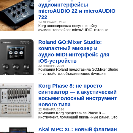
аудиоинтерфейсы
microAUDIO 22 и microAUDIO
722
14 ФЕВРАЛЯ, 2026
Korg анонсировала новую линейку
аудиоинтерфейсов microAUDIO, которые
сочетают в себе предусилители с интересными
эффектами, включая аналоговый...
Roland GO:Mixer Studio:
компактный микшер и
аудио‑MIDI‑интерфейс для
iOS‑устройств
22 ЯНВАРЯ, 2026
Компания Roland представила GO:Mixer Studio
— устройство, объединяющее функции
микшера, аудио- и MIDI?интерфейса. Оно
создано для мобильных...
Korg Phase 8: не просто
синтезатор — а акустический
восьмиголосный инструмент
нового типа
22 ЯНВАРЯ, 2026
Компания Korg представила Phase 8 —
инструмент, ломающий привычные рамки. Это
не аналоговый и не цифровой синтезатор, а
нечто принципиально...
Akai MPC XL: новый флагман