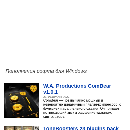
Пополнения софта для Windows
W.A. Productions ComBear
v1.0.1
21 ФЕВРАЛЯ 2022
ComBear — чрезвычайно мощный и
невероятно динамичный плагин-компрессор, с
функцией параллельного сжатия. Он придает
потрясающий звук и ощущение ударным,
синтезатору,
ToneBoosters 23 plugins pack