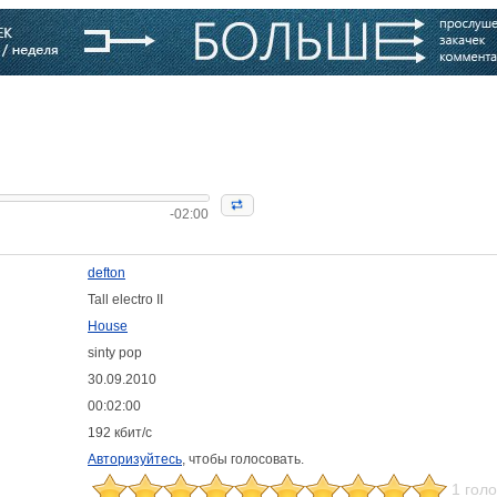
варь
Компании
Блоги
-02:00
defton
Tall electro II
House
sinty pop
30.09.2010
00:02:00
192 кбит/с
Авторизуйтесь
, чтобы голосовать.
1 гол