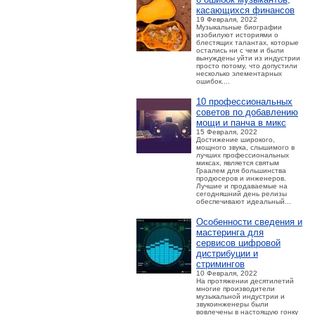
касающихся финансов
19 Февраля, 2022
Музыкальные биографии
изобилуют историями о
блестящих талантах, которые
остались ни с чем и были
вынуждены уйти из индустрии
просто потому, что допустили
несколько элементарных
ошибок....
10 профессиональных
советов по добавлению
мощи и панча в микс
15 Февраля, 2022
Достижение широкого,
мощного звука, слышимого в
лучших профессиональных
миксах, является святым
Граалем для большинства
продюсеров и инженеров.
Лучшие и продаваемые на
сегодняшний день релизы
обеспечивают идеальный...
Особенности сведения и
мастеринга для
сервисов цифровой
дистрибуции и
стримингов
10 Февраля, 2022
На протяжении десятилетий
многие производители
музыкальной индустрии и
звукоинженеры были
вовлечены в настоящую гонку