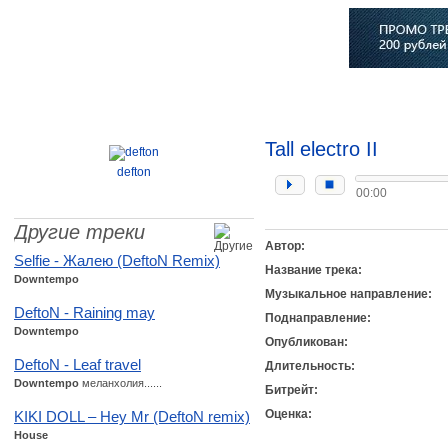
Главная
Софт
Музыка
Статьи
Музыканты
Сло
Tall electro II
defton
00:00
Другие треки
Автор:
Selfie - Жалею (DeftoN Remix)
Название трека:
Downtempo
Музыкальное направление:
DeftoN - Raining may
Поднаправление:
Downtempo
Опубликован:
DeftoN - Leaf travel
Длительность:
Downtempo
меланхолия......
Битрейт:
Оценка:
KIKI DOLL – Hey Mr (DeftoN remix)
House