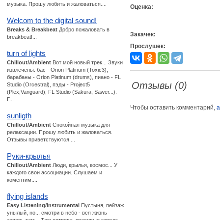
музыка. Прошу любить и жаловаться....
Оценка:
Welcom to the digital sound!
Breaks & Breakbeat
Добро пожаловать в
Закачек:
breakbeat!...
Прослушек:
turn of lights
Chillout/Ambient
Вот мой новый трек... Звуки
извлечены: бас - Orion Platinum (Toxic3),
барабаны - Orion Platinum (drums), пиано - FL
Отзывы (0)
Studio (Orcestral), пэды - Project5
(Plex,Vanguard), FL Studio (Sakura, Sawer...).
Г...
Чтобы оставить комментарий,
а
sunligth
Chillout/Ambient
Спокойная музыка для
релаксации. Прошу любить и жаловаться.
Отзывы приветствуются....
Руки-крылья
Chillout/Ambient
Люди, крылья, космос... У
каждого свои ассоциации. Слушаем и
коментим....
flying islands
Easy Listening/Instrumental
Пустыня, пейзаж
унылый, но... смотри в небо - вся жизнь