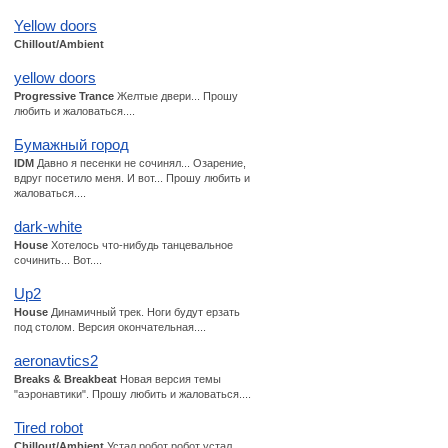
Yellow doors
Chillout/Ambient
yellow doors
Progressive Trance
Желтые двери... Прошу
любить и жаловаться....
Бумажный город
IDM
Давно я песенки не сочинял... Озарение,
вдруг посетило меня. И вот... Прошу любить и
жаловаться....
dark-white
House
Хотелось что-нибудь танцевальное
сочинить... Вот....
Up2
House
Динамичный трек. Ноги будут ерзать
под столом. Версия окончательная....
aeronavtics2
Breaks & Breakbeat
Новая версия темы
"аэронавтики". Прошу любить и жаловаться....
Tired robot
Chillout/Ambient
Устал робот робот устал