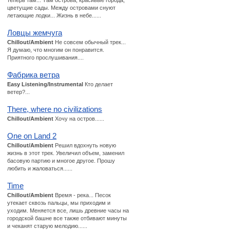
теперь там... Там острова, красивые города,
цветущие сады. Между островами снуют
летающие лодки... Жизнь в небе......
Ловцы жемчуга
Chillout/Ambient
Не совсем обычный трек...
Я думаю, что многим он понравится.
Приятного прослушивания....
Фабрика ветра
Easy Listening/Instrumental
Кто делает
ветер?...
There, where no civilizations
Chillout/Ambient
Хочу на остров......
One on Land 2
Chillout/Ambient
Решил вдохнуть новую
жизнь в этот трек. Увеличил объем, заменил
басовую партию и многое другое. Прошу
любить и жаловаться......
Time
Chillout/Ambient
Время - река... Песок
утекает сквозь пальцы, мы приходим и
уходим. Меняется все, лишь древние часы на
городской башне все также отбивают минуты
и чеканят старую мелодию......