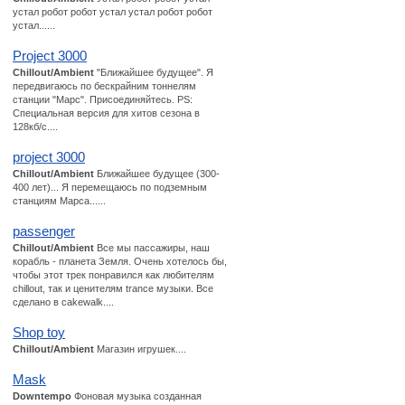
устал робот робот устал устал робот робот
устал......
Project 3000
Chillout/Ambient
"Ближайшее будущее". Я
передвигаюсь по бескрайним тоннелям
станции "Марс". Присоединяйтесь. PS:
Специальная версия для хитов сезона в
128кб/с....
project 3000
Chillout/Ambient
Ближайшее будущее (300-
400 лет)... Я перемещаюсь по подземным
станциям Марса......
passenger
Chillout/Ambient
Все мы пассажиры, наш
корабль - планета Земля. Очень хотелось бы,
чтобы этот трек понравился как любителям
chillout, так и ценителям trance музыки. Все
сделано в cakewalk....
Shop toy
Chillout/Ambient
Магазин игрушек....
Mask
Downtempo
Фоновая музыка созданная