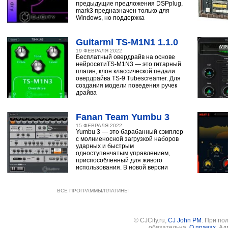
предыдущие предложения DSPplug,
mark3 предназначен только для
Windows, но поддержка
Guitarml TS-M1N1 1.1.0
19 ФЕВРАЛЯ 2022
Бесплатный овердрайв на основе
нейросетиTS-M1N3 — это гитарный
плагин, клон классической педали
овердрайва TS-9 Tubescreamer. Для
создания модели поведения ручек
драйва
Fanan Team Yumbu 3
15 ФЕВРАЛЯ 2022
Yumbu 3 — это барабанный сэмплер
с молниеносной загрузкой наборов
ударных и быстрым
одноступенчатым управлением,
приспособленный для живого
использования. В новой версии
ВСЕ ПРОГРАММЫ/ПЛАГИНЫ
© CJCity.ru,
CJ John PM
. При по
обязательна.
О правах
. А