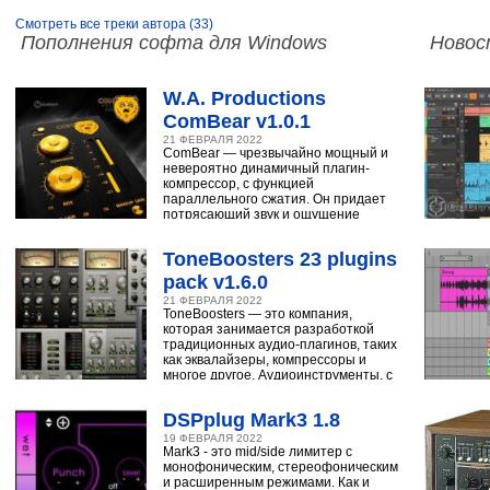
Смотреть все треки автора (33)
Пополнения софта для Windows
Новос
W.A. Productions
ComBear v1.0.1
21 ФЕВРАЛЯ 2022
ComBear — чрезвычайно мощный и
невероятно динамичный плагин-
компрессор, с функцией
параллельного сжатия. Он придает
потрясающий звук и ощущение
ударным, синтезатору,
ToneBoosters 23 plugins
pack v1.6.0
21 ФЕВРАЛЯ 2022
ToneBoosters — это компания,
которая занимается разработкой
традиционных аудио-плагинов, таких
как эквалайзеры, компрессоры и
многое другое. Аудиоинструменты, с
помощью
DSPplug Mark3 1.8
19 ФЕВРАЛЯ 2022
Mark3 - это mid/side лимитер с
монофоническим, стереофоническим
и расширенным режимами. Как и