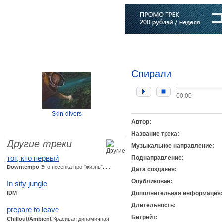
Главная
Софт
Музыка
Статьи
Музыканты
Словарь
Спирали
00:00
Skin-divers
Автор:
Название трека:
Другие треки
Музыкальное направление:
тот, кто первый
Поднаправление:
Downtempo
Это песенка про "жизнь"......
Дата создания:
Опубликован:
In sity jungle
IDM
Дополнительная информация
Длительность:
prepare to leave
Битрейт:
Chillout/Ambient
Красивая динамичная