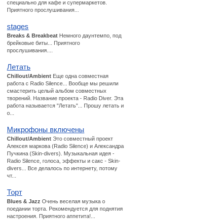
специально для кафе и супермаркетов.
Приятного прослушивания...
stages
Breaks & Breakbeat
Немного даунтемпо, под
брейковые биты... Приятного
прослушивания....
Летать
Chillout/Ambient
Еще одна совместная
работа с Radio Silence... Вообще мы решили
смастерить целый альбом совместных
творений. Название проекта - Radio Diver. Эта
работа называется "Летать"... Прошу летать и
о...
Микрофоны включены
Chillout/Ambient
Это совместный проект
Алексея маркова (Radio Silence) и Александра
Пучкина (Skin-divers). Музыкальная идея -
Radio Silence, голоса, эффекты и сакс - Skin-
divers... Все делалось по интернету, потому
чт...
Торт
Blues & Jazz
Очень веселая музыка о
поедании торта. Рекомендуется для поднятия
настроения. Приятного аппетита!...