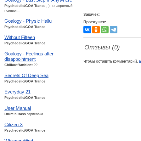
Psychedelic/GOA Trance
;-) ненапряжный
псипрог...
Закачек:
Goalogy - Physic Hallu
Прослушек:
Psychedelic/GOA Trance
Without Fifteen
Psychedelic/GOA Trance
Отзывы (0)
Goalogy - Feelings after
disappointment
Чтобы оставить комментарий,
а
Chillout/Ambient
??...
Secrets Of Deep Sea
Psychedelic/GOA Trance
Everyday 21
Psychedelic/GOA Trance
User Manual
Drum'n'Bass
зарисовка...
Citizen X
Psychedelic/GOA Trance
Whisper Wind