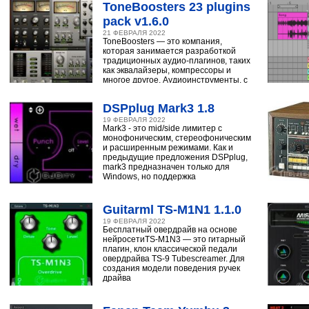
ToneBoosters 23 plugins
pack v1.6.0
21 ФЕВРАЛЯ 2022
ToneBoosters — это компания,
которая занимается разработкой
традиционных аудио-плагинов, таких
как эквалайзеры, компрессоры и
многое другое. Аудиоинструменты, с
помощью
DSPplug Mark3 1.8
19 ФЕВРАЛЯ 2022
Mark3 - это mid/side лимитер с
монофоническим, стереофоническим
и расширенным режимами. Как и
предыдущие предложения DSPplug,
mark3 предназначен только для
Windows, но поддержка
Guitarml TS-M1N1 1.1.0
19 ФЕВРАЛЯ 2022
Бесплатный овердрайв на основе
нейросетиTS-M1N3 — это гитарный
плагин, клон классической педали
овердрайва TS-9 Tubescreamer. Для
создания модели поведения ручек
драйва