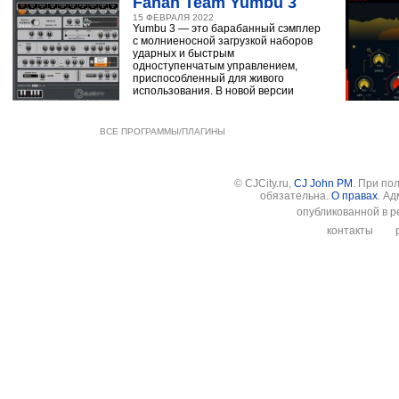
Fanan Team Yumbu 3
15 ФЕВРАЛЯ 2022
Yumbu 3 — это барабанный сэмплер
с молниеносной загрузкой наборов
ударных и быстрым
одноступенчатым управлением,
приспособленный для живого
использования. В новой версии
ВСЕ ПРОГРАММЫ/ПЛАГИНЫ
© CJCity.ru,
CJ John PM
. При по
обязательна.
О правах
. А
опубликованной в р
контакты