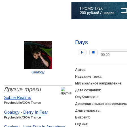
Главная
Софт
Музыка
Статьи
Музыканты
Словарь
Days
00:00
Автор:
Goalogy
Название трека:
Музыкальное направление:
Другие треки
Дата создания:
Subtle Realms
Опубликован:
Psychedelic/GOA Trance
Дополнительная информация
Длительность:
Goalogy - Derry In Fear
Битрейт:
Psychedelic/GOA Trance
Оценка:
Goalogy - Last Step In Anywhere