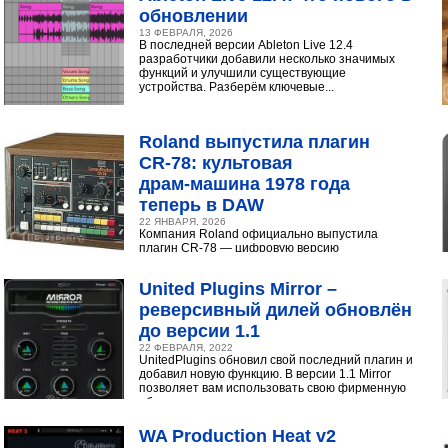
обновлении
13 ФЕВРАЛЯ, 2026
В последней версии Ableton Live 12.4
разработчики добавили несколько значимых
функций и улучшили существующие
устройства. Разберём ключевые...
Roland выпустила плагин
CR‑78: культовая
драм‑машина 1978 года
теперь в DAW
22 ЯНВАРЯ, 2026
Компания Roland официально выпустила
плагин CR-78 — цифровую версию
легендарной аналоговой драм-машины
1978 года. Инструмент доступен в экосистеме...
United Plugins Mirror –
реверсивный дилей обновлён
до версии 1.1
22 ФЕВРАЛЯ, 2022
UnitedPlugins обновил свой последний плагин и
добавил новую функцию. В версии 1.1 Mirror
позволяет вам использовать свою фирменную
обратную...
WA Production Heat v2