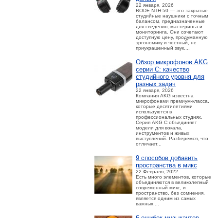
22 января, 2026
RODE NTH-50 — это закрытые
студийные наушники с точным
балансом, предназначенные
для сведения, мастеринга и
мониторинга. Они сочетают
доступную цену, продуманную
эргономику и честный, не
приукрашенный звук....
Обзор микрофонов AKG
серии C: качество
студийного уровня для
разных задач
22 января, 2026
Компания AKG известна
микрофонами премиум-класса,
которые десятилетиями
используются в
профессиональных студиях.
Серия AKG C объединяет
модели для вокала,
инструментов и живых
выступлений. Разберёмся, что
отличает...
9 способов добавить
пространства в микс
22 Февраля, 2022
Есть много элементов, которые
объединяются в великолепный
современный микс, и
пространство, без сомнения,
является одним из самых
важных....
6 ошибок музыкантов,