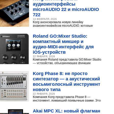
аудиоинтерфейсы
microAUDIO 22 и microAUDIO
722
14 ФЕВРАЛЯ, 2026
Korg анонсировала новую линейку
аудиоинтерфейсов microAUDIO, которые
сочетают в себе предусилители с интересными
эффектами, включая аналоговый...
Roland GO:Mixer Studio:
компактный микшер и
аудио‑MIDI‑интерфейс для
iOS‑устройств
22 ЯНВАРЯ, 2026
Компания Roland представила GO:Mixer Studio
— устройство, объединяющее функции
микшера, аудио- и MIDI?интерфейса. Оно
создано для мобильных...
Korg Phase 8: не просто
синтезатор — а акустический
восьмиголосный инструмент
нового типа
22 ЯНВАРЯ, 2026
Компания Korg представила Phase 8 —
инструмент, ломающий привычные рамки. Это
не аналоговый и не цифровой синтезатор, а
нечто принципиально...
Akai MPC XL: новый флагман