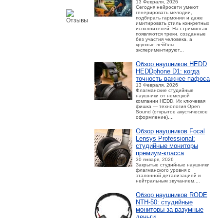
13 Февраля, 2026
Сегодня нейросети умеют
генерировать мелодии,
подбирать гармонии и даже
имитировать стиль конкретных
исполнителей. На стримингах
появляются треки, созданные
без участия человека, а
крупные лейблы
экспериментируют...
Обзор наушников HEDD
HEDDphone D1: когда
точность важнее пафоса
13 Февраля, 2026
Флагманские студийные
наушники от немецкой
компании HEDD. Их ключевая
фишка — технология Open
Sound (открытое акустическое
оформление)....
Обзор наушников Focal
Lensys Professional:
студийные мониторы
премиум‑класса
30 января, 2026
Закрытые студийные наушники
флагманского уровня с
эталонной детализацией и
нейтральным звучанием....
Обзор наушников RODE
NTH-50: студийные
мониторы за разумные
деньги