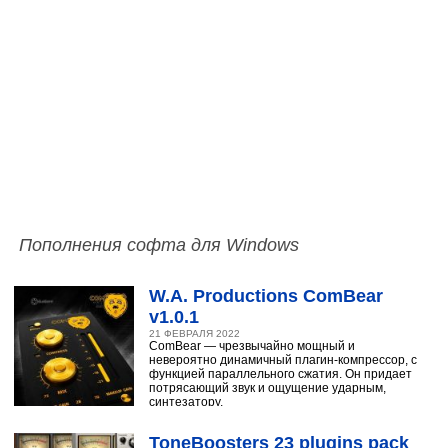
Пополнения софта для Windows
W.A. Productions ComBear
v1.0.1
21 ФЕВРАЛЯ 2022
ComBear — чрезвычайно мощный и
невероятно динамичный плагин-компрессор, с
функцией параллельного сжатия. Он придает
потрясающий звук и ощущение ударным,
синтезатору,
ToneBoosters 23 plugins pack