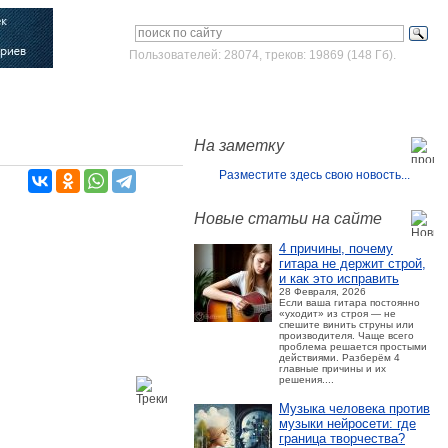
Пользователей: 28074, треков: 19869 (148 Гб).
Войти
Зарегистрироваться
На заметку
Разместите здесь свою новость...
Новые статьи на сайте
4 причины, почему
гитара не держит строй,
и как это исправить
28 Февраля, 2026
Если ваша гитара постоянно
«уходит» из строя — не
спешите винить струны или
производителя. Чаще всего
проблема решается простыми
действиями. Разберём 4
главные причины и их
решения....
Музыка человека против
музыки нейросети: где
граница творчества?