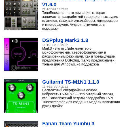
v1.6.0
21 ФЕВРАЛЯ 2022
ToneBoosters — это компания, которая
занимается разработкой традиционных аудио-
плагинов, таких как эквалайзеры, компрессоры
и многое другое. Аудиоинструменты, с
помощью
DSPplug Mark3 1.8
19 ФЕВРАЛЯ 2022
Mark3 - это mid/side лимитер с
монофоническим, стереофоническим и
расширенным режимами. Как и предыдущие
предложения DSPplug, mark3 предназначен
только для Windows, но поддержка
Guitarml TS-M1N1 1.1.0
19 ФЕВРАЛЯ 2022
Бесплатный овердрайв на основе
нейросетиTS-M1N3 — это гитарный плагин,
клон классической педали овердрайва TS-9
Tubescreamer. Для создания модели поведения
ручек драйва
Fanan Team Yumbu 3