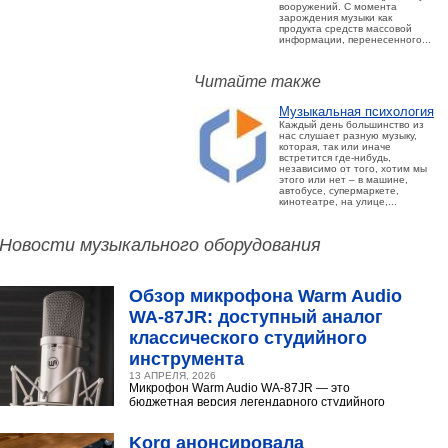
вооружений. С момента
зарождения музыки как
продукта средств массовой
информации, перенесенного...
Читайте также
Музыкальная психология
Каждый день большинство из
нас слушает разную музыку,
которая, так или иначе
встретится где-нибудь,
независимо от того, хотим мы
этого или нет – в машине,
автобусе, супермаркете,
кинотеатре, на улице,...
Новости музыкального оборудования
Обзор микрофона Warm Audio
WA‑87JR: доступный аналог
классического студийного
инструмента
13 АПРЕЛЯ, 2026
Микрофон Warm Audio WA‑87JR — это
бюджетная версия легендарного студийного
конденсаторного микрофона Neumann U 87.
Разберёмся,...
Korg анонсировала