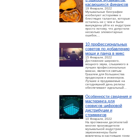
касающихся финансов
19 Февраля, 2022
Музыкальные биографии
изобилуют историями о
блестящих талантах, которые
остались ни с чем и были
вынуждены уйти из индустрии
просто потому, что допустили
несколько элементарных
ошибок....
10 профессиональных
советов по добавлению
мощи и панча в микс
15 Февраля, 2022
Достижение широкого,
мощного звука, слышимого в
лучших профессиональных
миксах, является святым
Граалем для большинства
продюсеров и инженеров.
Лучшие и продаваемые на
сегодняшний день релизы
обеспечивают идеальный...
Особенности сведения и
мастеринга для
сервисов цифровой
дистрибуции и
стримингов
10 Февраля, 2022
На протяжении десятилетий
многие производители
музыкальной индустрии и
звукоинженеры были
вовлечены в настоящую гонку