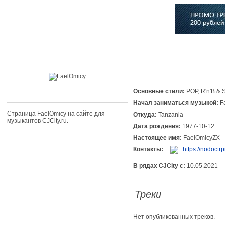
Главная
Софт
Музыка
Статьи
Музыканты
Сло
Основные стили:
POP, R'n'B & 
Начал заниматься музыкой:
F
Страница FaelOmicy на сайте для
Откуда:
Tanzania
музыкантов CJCity.ru.
Дата рождения:
1977-10-12
Настоящее имя:
FaelOmicyZX
Контакты:
https://nodoctr
В рядах CJCity с:
10.05.2021
Треки
Нет опубликованных треков.