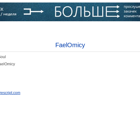
варь
Компании
Блоги
FaelOmicy
Soul
aelOmicy
prescript.com