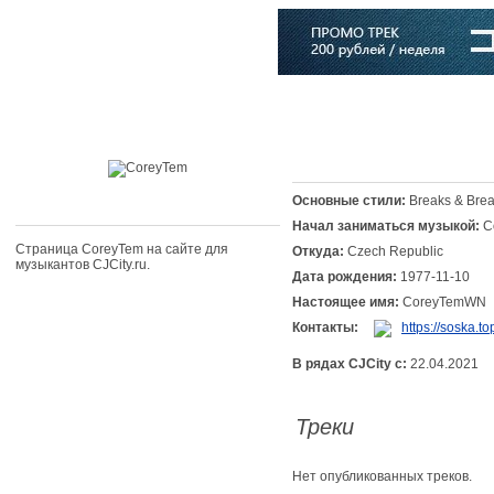
Главная
Софт
Музыка
Статьи
Музыканты
Словарь
Основные стили:
Breaks & Brea
Начал заниматься музыкой:
C
Страница CoreyTem на сайте для
Откуда:
Czech Republic
музыкантов CJCity.ru.
Дата рождения:
1977-11-10
Настоящее имя:
CoreyTemWN
Контакты:
https://soska.to
В рядах CJCity с:
22.04.2021
Треки
Нет опубликованных треков.