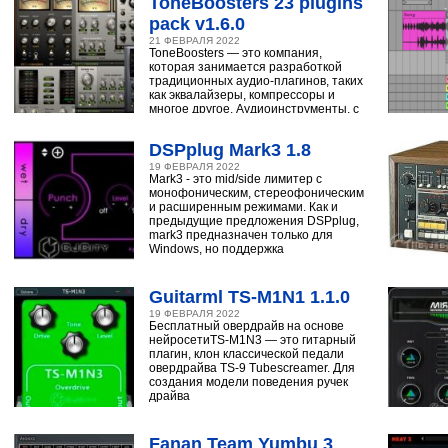
ToneBoosters 23 plugins
pack v1.6.0
21 ФЕВРАЛЯ 2022
ToneBoosters — это компания,
которая занимается разработкой
традиционных аудио-плагинов, таких
как эквалайзеры, компрессоры и
многое другое. Аудиоинструменты, с
помощью
DSPplug Mark3 1.8
19 ФЕВРАЛЯ 2022
Mark3 - это mid/side лимитер с
монофоническим, стереофоническим
и расширенным режимами. Как и
предыдущие предложения DSPplug,
mark3 предназначен только для
Windows, но поддержка
Guitarml TS-M1N1 1.1.0
19 ФЕВРАЛЯ 2022
Бесплатный овердрайв на основе
нейросетиTS-M1N3 — это гитарный
плагин, клон классической педали
овердрайва TS-9 Tubescreamer. Для
создания модели поведения ручек
драйва
Fanan Team Yumbu 3