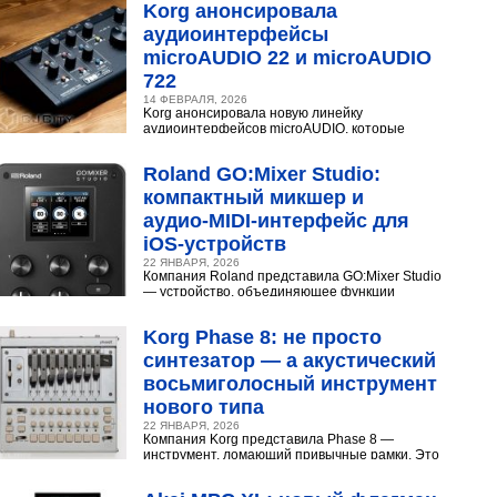
Korg анонсировала
аудиоинтерфейсы
microAUDIO 22 и microAUDIO
722
14 ФЕВРАЛЯ, 2026
Korg анонсировала новую линейку
аудиоинтерфейсов microAUDIO, которые
сочетают в себе предусилители с интересными
эффектами, включая аналоговый...
Roland GO:Mixer Studio:
компактный микшер и
аудио‑MIDI‑интерфейс для
iOS‑устройств
22 ЯНВАРЯ, 2026
Компания Roland представила GO:Mixer Studio
— устройство, объединяющее функции
микшера, аудио- и MIDI?интерфейса. Оно
создано для мобильных...
Korg Phase 8: не просто
синтезатор — а акустический
восьмиголосный инструмент
нового типа
22 ЯНВАРЯ, 2026
Компания Korg представила Phase 8 —
инструмент, ломающий привычные рамки. Это
не аналоговый и не цифровой синтезатор, а
нечто принципиально...