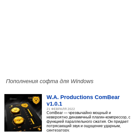
Пополнения софта для Windows
W.A. Productions ComBear
v1.0.1
21 ФЕВРАЛЯ 2022
ComBear — чрезвычайно мощный и
невероятно динамичный плагин-компрессор, с
функцией параллельного сжатия. Он придает
потрясающий звук и ощущение ударным,
синтезатору,