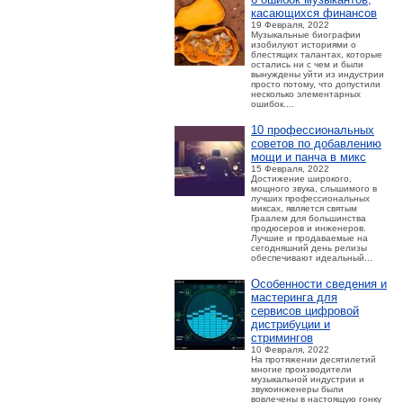
касающихся финансов
19 Февраля, 2022
Музыкальные биографии
изобилуют историями о
блестящих талантах, которые
остались ни с чем и были
вынуждены уйти из индустрии
просто потому, что допустили
несколько элементарных
ошибок....
10 профессиональных
советов по добавлению
мощи и панча в микс
15 Февраля, 2022
Достижение широкого,
мощного звука, слышимого в
лучших профессиональных
миксах, является святым
Граалем для большинства
продюсеров и инженеров.
Лучшие и продаваемые на
сегодняшний день релизы
обеспечивают идеальный...
Особенности сведения и
мастеринга для
сервисов цифровой
дистрибуции и
стримингов
10 Февраля, 2022
На протяжении десятилетий
многие производители
музыкальной индустрии и
звукоинженеры были
вовлечены в настоящую гонку