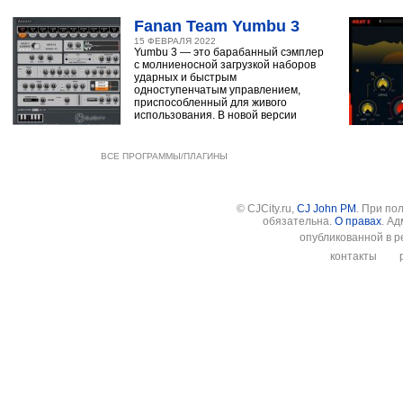
Fanan Team Yumbu 3
15 ФЕВРАЛЯ 2022
Yumbu 3 — это барабанный сэмплер
с молниеносной загрузкой наборов
ударных и быстрым
одноступенчатым управлением,
приспособленный для живого
использования. В новой версии
ВСЕ ПРОГРАММЫ/ПЛАГИНЫ
© CJCity.ru,
CJ John PM
. При по
обязательна.
О правах
. А
опубликованной в р
контакты