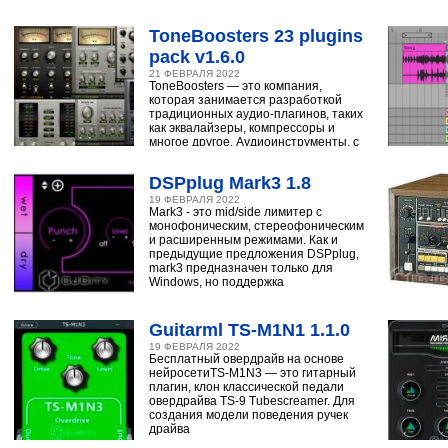
ударным, синтезатору,
ToneBoosters 23 plugins
pack v1.6.0
21 ФЕВРАЛЯ 2022
ToneBoosters — это компания,
которая занимается разработкой
традиционных аудио-плагинов, таких
как эквалайзеры, компрессоры и
многое другое. Аудиоинструменты, с
помощью
DSPplug Mark3 1.8
19 ФЕВРАЛЯ 2022
Mark3 - это mid/side лимитер с
монофоническим, стереофоническим
и расширенным режимами. Как и
предыдущие предложения DSPplug,
mark3 предназначен только для
Windows, но поддержка
Guitarml TS-M1N1 1.1.0
19 ФЕВРАЛЯ 2022
Бесплатный овердрайв на основе
нейросетиTS-M1N3 — это гитарный
плагин, клон классической педали
овердрайва TS-9 Tubescreamer. Для
создания модели поведения ручек
драйва