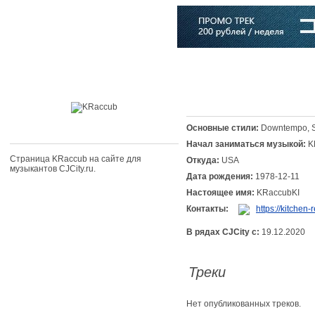
Главная
Софт
Музыка
Статьи
Музыканты
Словарь
Основные стили:
Downtempo, 
Начал заниматься музыкой:
K
Страница KRaccub на сайте для
Откуда:
USA
музыкантов CJCity.ru.
Дата рождения:
1978-12-11
Настоящее имя:
KRaccubKI
Контакты:
https://kitchen-
В рядах CJCity с:
19.12.2020
Треки
Нет опубликованных треков.