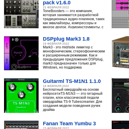
pack v1.6.0
21 ФЕВРАЛЯ 2022
ToneBoosters — это компания,
которая занимается разработкой
традиционных аудио-плагинов, таких
как эквалайзеры, компрессоры и
многое другое. Аудиоинструменты, с
помощью
DSPplug Mark3 1.8
19 ФЕВРАЛЯ 2022
Mark3 - это mid/side лимитер с
монофоническим, стереофоническим
и расширенным режимами. Как и
предыдущие предложения DSPplug,
mark3 предназначен только для
Windows, но поддержка
Guitarml TS-M1N1 1.1.0
19 ФЕВРАЛЯ 2022
Бесплатный овердрайв на основе
нейросетиTS-M1N3 — это гитарный
плагин, клон классической педали
овердрайва TS-9 Tubescreamer. Для
создания модели поведения ручек
драйва
Fanan Team Yumbu 3
15 ФЕВРАЛЯ 2022