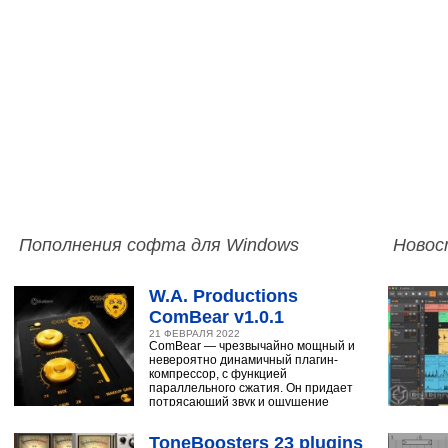
Пополнения софта для Windows
Новос
W.A. Productions
ComBear v1.0.1
21 ФЕВРАЛЯ 2022
ComBear — чрезвычайно мощный и
невероятно динамичный плагин-
компрессор, с функцией
параллельного сжатия. Он придает
потрясающий звук и ощущение
ударным, синтезатору,
ToneBoosters 23 plugins