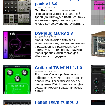
pack v1.6.0
21 ФЕВРАЛЯ 2022
ToneBoosters — это компания,
которая занимается разработкой
традиционных аудио-плагинов, таких
как эквалайзеры, компрессоры и
многое другое. Аудиоинструменты, с
помощью
DSPplug Mark3 1.8
19 ФЕВРАЛЯ 2022
Mark3 - это mid/side лимитер с
монофоническим, стереофоническим
и расширенным режимами. Как и
предыдущие предложения DSPplug,
mark3 предназначен только для
Windows, но поддержка
Guitarml TS-M1N1 1.1.0
19 ФЕВРАЛЯ 2022
Бесплатный овердрайв на основе
нейросетиTS-M1N3 — это гитарный
плагин, клон классической педали
овердрайва TS-9 Tubescreamer. Для
создания модели поведения ручек
драйва
Fanan Team Yumbu 3