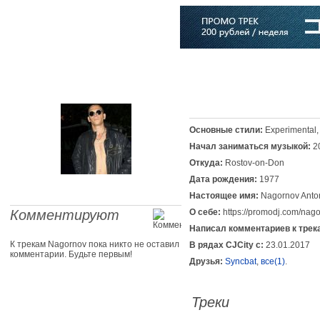
Главная
Софт
Музыка
Статьи
Музыканты
Словарь
Основные стили:
Experimental,
Начал заниматься музыкой:
2
Откуда:
Rostov-on-Don
Дата рождения:
1977
Настоящее имя:
Nagornov Anto
Комментируют
О себе:
https://promodj.com/nag
Написал комментариев к трек
К трекам Nagornov пока никто не оставил
В рядах CJCity с:
23.01.2017
комментарии. Будьте первым!
Друзья:
Syncbat
,
все(1)
.
Треки