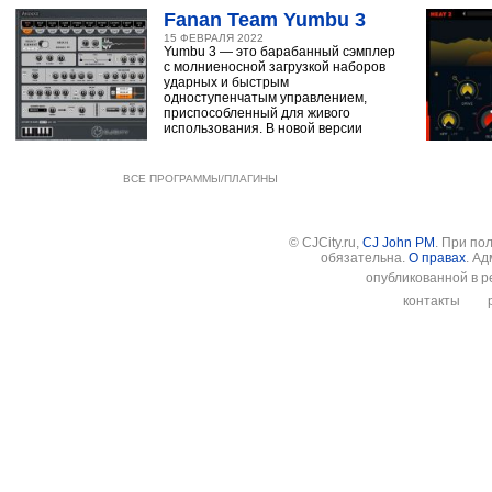
Fanan Team Yumbu 3
15 ФЕВРАЛЯ 2022
Yumbu 3 — это барабанный сэмплер
с молниеносной загрузкой наборов
ударных и быстрым
одноступенчатым управлением,
приспособленный для живого
использования. В новой версии
ВСЕ ПРОГРАММЫ/ПЛАГИНЫ
© CJCity.ru,
CJ John PM
. При по
обязательна.
О правах
. А
опубликованной в р
контакты