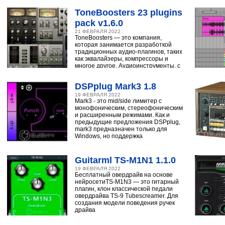
ToneBoosters 23 plugins
pack v1.6.0
21 ФЕВРАЛЯ 2022
ToneBoosters — это компания,
которая занимается разработкой
традиционных аудио-плагинов, таких
как эквалайзеры, компрессоры и
многое другое. Аудиоинструменты, с
помощью
DSPplug Mark3 1.8
19 ФЕВРАЛЯ 2022
Mark3 - это mid/side лимитер с
монофоническим, стереофоническим
и расширенным режимами. Как и
предыдущие предложения DSPplug,
mark3 предназначен только для
Windows, но поддержка
Guitarml TS-M1N1 1.1.0
19 ФЕВРАЛЯ 2022
Бесплатный овердрайв на основе
нейросетиTS-M1N3 — это гитарный
плагин, клон классической педали
овердрайва TS-9 Tubescreamer. Для
создания модели поведения ручек
драйва