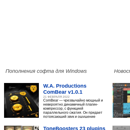
Пополнения софта для Windows
Новос
W.A. Productions
ComBear v1.0.1
21 ФЕВРАЛЯ 2022
ComBear — чрезвычайно мощный и
невероятно динамичный плагин-
компрессор, с функцией
параллельного сжатия. Он придает
потрясающий звук и ощущение
ударным, синтезатору,
ToneBoosters 23 plugins