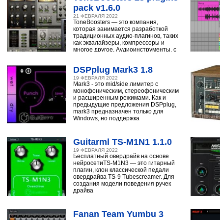
pack v1.6.0
21 ФЕВРАЛЯ 2022
ToneBoosters — это компания,
которая занимается разработкой
традиционных аудио-плагинов, таких
как эквалайзеры, компрессоры и
многое другое. Аудиоинструменты, с
помощью
DSPplug Mark3 1.8
19 ФЕВРАЛЯ 2022
Mark3 - это mid/side лимитер с
монофоническим, стереофоническим
и расширенным режимами. Как и
предыдущие предложения DSPplug,
mark3 предназначен только для
Windows, но поддержка
Guitarml TS-M1N1 1.1.0
19 ФЕВРАЛЯ 2022
Бесплатный овердрайв на основе
нейросетиTS-M1N3 — это гитарный
плагин, клон классической педали
овердрайва TS-9 Tubescreamer. Для
создания модели поведения ручек
драйва
Fanan Team Yumbu 3