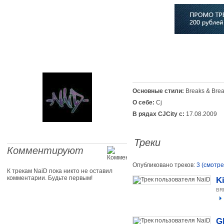
Главная
Софт
Музыка
Статьи
Музыканты
Сло
Основные стили:
Breaks & Bre
О себе:
Cj
В рядах CJCity с:
17.08.2009
Треки
Комментируют
Опубликовано треков:
3 (смотре
К трекам NaiD пока никто не оставил
комментарии. Будьте первым!
Ki
BR
G