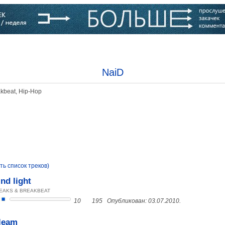
варь
Компании
Блоги
NaiD
akbeat, Hip-Hop
ть список треков)
nd light
EAKS & BREAKBEAT
10
195
Опубликован: 03.07.2010.
leam