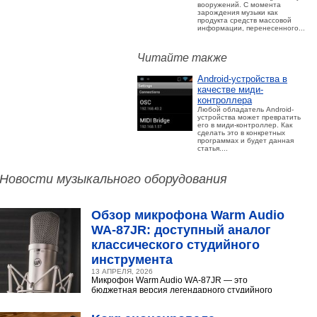
вооружений. С момента
зарождения музыки как
продукта средств массовой
информации, перенесенного...
Читайте также
Android-устройства в
качестве миди-
контроллера
Любой обладатель Android-
устройства может превратить
его в миди-контроллер. Как
сделать это в конкретных
программах и будет данная
статья....
Новости музыкального оборудования
Обзор микрофона Warm Audio
WA‑87JR: доступный аналог
классического студийного
инструмента
13 АПРЕЛЯ, 2026
Микрофон Warm Audio WA‑87JR — это
бюджетная версия легендарного студийного
конденсаторного микрофона Neumann U 87.
Разберёмся,...