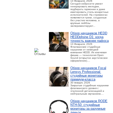
13 Февраля, 2026
Сегодня нейросети умеют
генерировать мелодии,
подбирать гармонии и даже
имитировать стиль конкретных
исполнителей. На стримингах
появляются треки, созданные
без участия человека, а
крупные лейблы
экспериментируют...
Обзор наушников HEDD
HEDDphone D1: когда
точность важнее пафоса
13 Февраля, 2026
Флагманские студийные
наушники от немецкой
компании HEDD. Их ключевая
фишка — технология Open
Sound (открытое акустическое
оформление)....
Обзор наушников Focal
Lensys Professional:
студийные мониторы
премиум‑класса
30 января, 2026
Закрытые студийные наушники
флагманского уровня с
эталонной детализацией и
нейтральным звучанием....
Обзор наушников RODE
NTH-50: студийные
мониторы за разумные
деньги