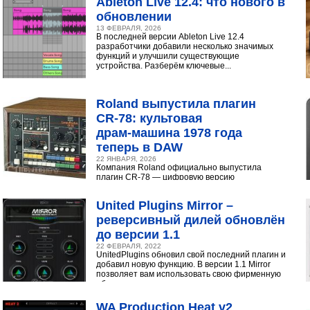
Ableton Live 12.4: что нового в
обновлении
13 ФЕВРАЛЯ, 2026
В последней версии Ableton Live 12.4
разработчики добавили несколько значимых
функций и улучшили существующие
устройства. Разберём ключевые...
Roland выпустила плагин
CR‑78: культовая
драм‑машина 1978 года
теперь в DAW
22 ЯНВАРЯ, 2026
Компания Roland официально выпустила
плагин CR-78 — цифровую версию
легендарной аналоговой драм-машины
1978 года. Инструмент доступен в экосистеме...
United Plugins Mirror –
реверсивный дилей обновлён
до версии 1.1
22 ФЕВРАЛЯ, 2022
UnitedPlugins обновил свой последний плагин и
добавил новую функцию. В версии 1.1 Mirror
позволяет вам использовать свою фирменную
обратную...
WA Production Heat v2