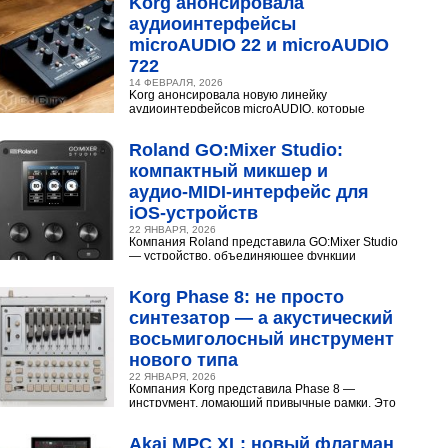
Korg анонсировала
аудиоинтерфейсы
microAUDIO 22 и microAUDIO
722
14 ФЕВРАЛЯ, 2026
Korg анонсировала новую линейку
аудиоинтерфейсов microAUDIO, которые
сочетают в себе предусилители с интересными
эффектами, включая аналоговый...
Roland GO:Mixer Studio:
компактный микшер и
аудио‑MIDI‑интерфейс для
iOS‑устройств
22 ЯНВАРЯ, 2026
Компания Roland представила GO:Mixer Studio
— устройство, объединяющее функции
микшера, аудио- и MIDI?интерфейса. Оно
создано для мобильных...
Korg Phase 8: не просто
синтезатор — а акустический
восьмиголосный инструмент
нового типа
22 ЯНВАРЯ, 2026
Компания Korg представила Phase 8 —
инструмент, ломающий привычные рамки. Это
не аналоговый и не цифровой синтезатор, а
нечто принципиально...
Akai MPC XL: новый флагман