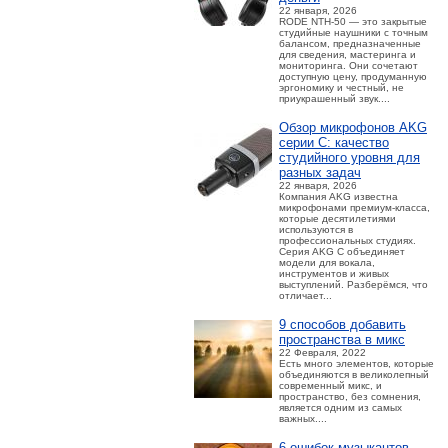
22 января, 2026
RODE NTH-50 — это закрытые
студийные наушники с точным
балансом, предназначенные
для сведения, мастеринга и
мониторинга. Они сочетают
доступную цену, продуманную
эргономику и честный, не
приукрашенный звук....
Обзор микрофонов AKG
серии C: качество
студийного уровня для
разных задач
22 января, 2026
Компания AKG известна
микрофонами премиум-класса,
которые десятилетиями
используются в
профессиональных студиях.
Серия AKG C объединяет
модели для вокала,
инструментов и живых
выступлений. Разберёмся, что
отличает...
9 способов добавить
пространства в микс
22 Февраля, 2022
Есть много элементов, которые
объединяются в великолепный
современный микс, и
пространство, без сомнения,
является одним из самых
важных....
6 ошибок музыкантов,