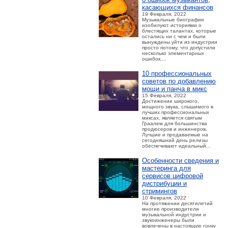
касающихся финансов
19 Февраля, 2022
Музыкальные биографии
изобилуют историями о
блестящих талантах, которые
остались ни с чем и были
вынуждены уйти из индустрии
просто потому, что допустили
несколько элементарных
ошибок....
10 профессиональных
советов по добавлению
мощи и панча в микс
15 Февраля, 2022
Достижение широкого,
мощного звука, слышимого в
лучших профессиональных
миксах, является святым
Граалем для большинства
продюсеров и инженеров.
Лучшие и продаваемые на
сегодняшний день релизы
обеспечивают идеальный...
Особенности сведения и
мастеринга для
сервисов цифровой
дистрибуции и
стримингов
10 Февраля, 2022
На протяжении десятилетий
многие производители
музыкальной индустрии и
звукоинженеры были
вовлечены в настоящую гонку