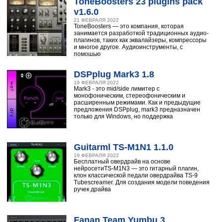
ToneBoosters 23 plugins pack
v1.6.0
21 ФЕВРАЛЯ 2022
ToneBoosters — это компания, которая
занимается разработкой традиционных аудио-
плагинов, таких как эквалайзеры, компрессоры
и многое другое. Аудиоинструменты, с
помощью
DSPplug Mark3 1.8
19 ФЕВРАЛЯ 2022
Mark3 - это mid/side лимитер с
монофоническим, стереофоническим и
расширенным режимами. Как и предыдущие
предложения DSPplug, mark3 предназначен
только для Windows, но поддержка
Guitarml TS-M1N1 1.1.0
19 ФЕВРАЛЯ 2022
Бесплатный овердрайв на основе
нейросетиTS-M1N3 — это гитарный плагин,
клон классической педали овердрайва TS-9
Tubescreamer. Для создания модели поведения
ручек драйва
Fanan Team Yumbu 3