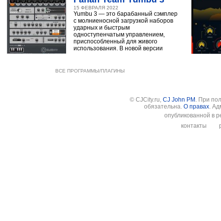
15 ФЕВРАЛЯ 2022
Yumbu 3 — это барабанный сэмплер
с молниеносной загрузкой наборов
ударных и быстрым
одноступенчатым управлением,
приспособленный для живого
использования. В новой версии
ВСЕ ПРОГРАММЫ/ПЛАГИНЫ
© CJCity.ru,
CJ John PM
. При по
обязательна.
О правах
. А
опубликованной в р
контакты