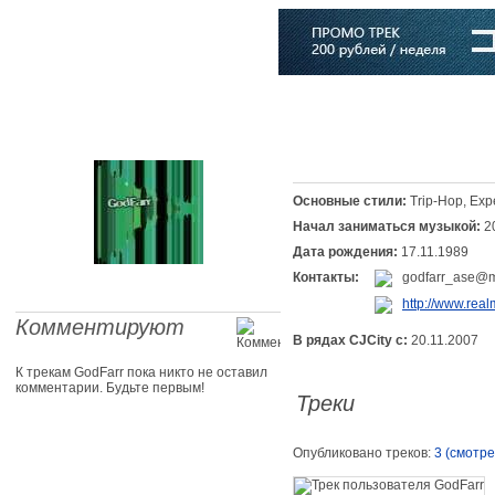
Главная
Софт
Музыка
Статьи
Музыканты
Словарь
Основные стили:
Trip-Hop, Exp
Начал заниматься музыкой:
2
Дата рождения:
17.11.1989
Контакты:
godfarr_ase@m
http://www.real
Комментируют
В рядах CJCity с:
20.11.2007
К трекам GodFarr пока никто не оставил
комментарии. Будьте первым!
Треки
Опубликовано треков:
3 (смотре