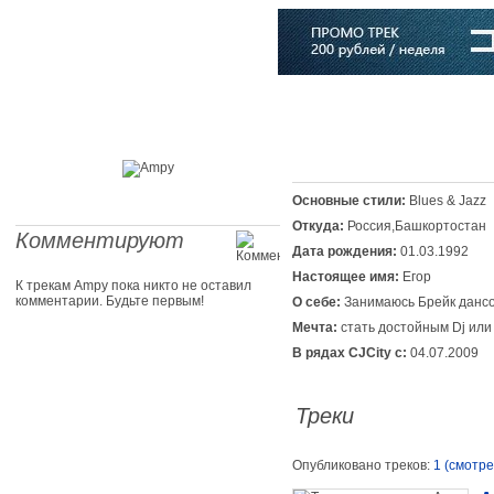
Главная
Софт
Музыка
Статьи
Музыканты
Словарь
Основные стили:
Blues & Jazz
Откуда:
Россия,Башкортостан
Комментируют
Дата рождения:
01.03.1992
Настоящее имя:
Егор
К трекам Ampy пока никто не оставил
комментарии. Будьте первым!
О себе:
Занимаюсь Брейк дансо
Мечта:
стать достойным Dj или 
В рядах CJCity с:
04.07.2009
Треки
Опубликовано треков:
1 (смотре