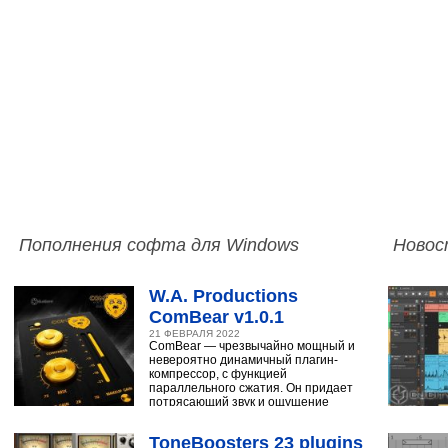
Пополнения софта для Windows
Новос
W.A. Productions
ComBear v1.0.1
21 ФЕВРАЛЯ 2022
ComBear — чрезвычайно мощный и
невероятно динамичный плагин-
компрессор, с функцией
параллельного сжатия. Он придает
потрясающий звук и ощущение
ударным, синтезатору,
ToneBoosters 23 plugins