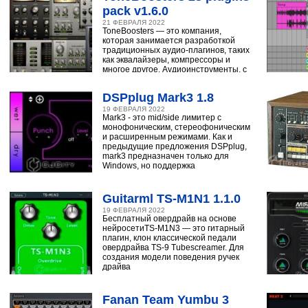
pack v1.6.0
21 ФЕВРАЛЯ 2022
ToneBoosters — это компания,
которая занимается разработкой
традиционных аудио-плагинов, таких
как эквалайзеры, компрессоры и
многое другое. Аудиоинструменты, с
помощью
DSPplug Mark3 1.8
19 ФЕВРАЛЯ 2022
Mark3 - это mid/side лимитер с
монофоническим, стереофоническим
и расширенным режимами. Как и
предыдущие предложения DSPplug,
mark3 предназначен только для
Windows, но поддержка
Guitarml TS-M1N1 1.1.0
19 ФЕВРАЛЯ 2022
Бесплатный овердрайв на основе
нейросетиTS-M1N3 — это гитарный
плагин, клон классической педали
овердрайва TS-9 Tubescreamer. Для
создания модели поведения ручек
драйва
Fanan Team Yumbu 3