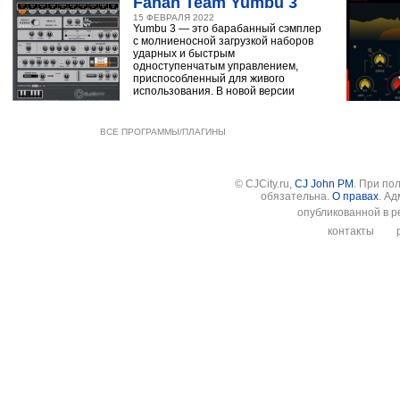
Fanan Team Yumbu 3
15 ФЕВРАЛЯ 2022
Yumbu 3 — это барабанный сэмплер
с молниеносной загрузкой наборов
ударных и быстрым
одноступенчатым управлением,
приспособленный для живого
использования. В новой версии
ВСЕ ПРОГРАММЫ/ПЛАГИНЫ
© CJCity.ru,
CJ John PM
. При по
обязательна.
О правах
. А
опубликованной в р
контакты