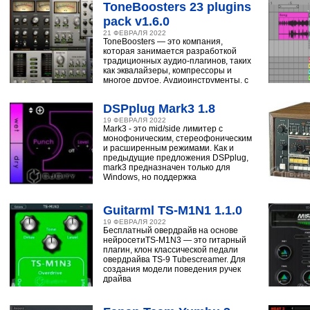
ToneBoosters 23 plugins
pack v1.6.0
21 ФЕВРАЛЯ 2022
ToneBoosters — это компания,
которая занимается разработкой
традиционных аудио-плагинов, таких
как эквалайзеры, компрессоры и
многое другое. Аудиоинструменты, с
помощью
DSPplug Mark3 1.8
19 ФЕВРАЛЯ 2022
Mark3 - это mid/side лимитер с
монофоническим, стереофоническим
и расширенным режимами. Как и
предыдущие предложения DSPplug,
mark3 предназначен только для
Windows, но поддержка
Guitarml TS-M1N1 1.1.0
19 ФЕВРАЛЯ 2022
Бесплатный овердрайв на основе
нейросетиTS-M1N3 — это гитарный
плагин, клон классической педали
овердрайва TS-9 Tubescreamer. Для
создания модели поведения ручек
драйва