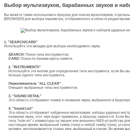
Выбор мультизвуков, барабанных звуков и на
Вы можете также использовать браузер для поиска мультизвуков, отдельн
[BROWSER] для выбора параметра, отображенного в области редактировани
1. "SEARCH/CARD"
Используйте эти вкладки для выбора необходимого звука.
SEARCH:
Поиск типа инструментов.
CARD:
Поиск по банкам карты памяти.
2. "INSTRUMENTS"
Используйте эти кнопки для определения типа инструмента, если Вы 
больше одного типа инструмента.
Переключатель "ALL CLEAR"
Очищает выбранные типы инструментов.
3. "SOUND DETAIL"
Эта область отображает номер и название звука, выбранного в браузере
4. "Sound List"
Эта область отображает найденные мультизвуки, наборы ударных инст
названии звука, этот звук будет применен, а браузер закроется. Если 
типа "note-on" с клавиатуры на экране или внешнего MIDI-устройства для
настоящее время, выбранный тембр (трек) и любой тембр (трек), устан
активен, воспроизведется только звук, выбранный в списке. Во время в