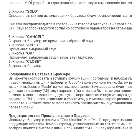
внешнее MIDI-устройство для редактирования звука (выполнения автом
5. Кнопка "SOLO"
Определяет, как при использовании браузера будут воспроизводиться зв
ON: звук воспроизводится в состоянии, в котором он сохранен в карте 
OFF: звук воспроизводится согласно состоянию параметров на страница
6. Кнопка "CANCEL"
Закрывает браузер, не применяя выбранный звук.
7. Кнопка "APPLY"
Применяет выбранный звук.
8. Кнопка "OK"
Применяет выбранный звук и закрывает браузер.
9. Кнопка "CLOSE"
Закрывает браузер.
Копирование и Вставка в Браузере
Вы можете скопировать и вставить комбинации, программы, и наборы уд
правой кнопкой мыши, и выберите "Copy" из контекстного меню; Затем в
мыши, и выберите "Paste" из контекстного меню; Звук адресата будет пе
удерживая клавишу [Alt] , звук адресата (на котором Вы отпустили пере
поменять местоположение двух звуков, перетаскивая и опуская звук в др
запускали "
M1
", перетаскивание и сброс между списками звуков различн
бросаете. Вы также можете перезаписать предварительно установленный 
перезаписаны.
Предварительное Прослушивание в Браузере
Используя браузер в режимах "Combination" или "Multi", предваритель
следующим образом. Тембры (треки), установленные на тот же самый MIDI
воспроизводятся вместе с ними. Если кнопка “SOLO” браузера активна, в