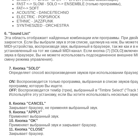
FAST <-> SLOW - SOLO <-> ENSEMBLE (только программы),
FAT<-> SOFT
ACOUSTIC - DANCE/TECHNO
ELECTRIC - POPS/ROCK
ETHNIC - JAZZ/FUNK
SYNTHESIZED - ORCHESTRA
6. "Sound List"
Эта область отображает найденные комбинации или программы. При двойн
закроется. Если Вы выбрали звук в этом списке, щелкнув на нем, Вы может
MIDI-устройства, воспроизводя звук, выбранный в браузере, так же как и в
установленный на тот же самый MIDI-канал. Если кнопка (7) [SOLO] включе
звука в браузере, Вы не можете использовать подсоединенное внешнее MI
смену режима управления).
7. Кнопка "SOLO"
Определяет способ воспроизведения звуков при использовании браузер
ON:
Воспроизводится только программа, выбранная в списке звуков брау
программу, которую Вы ищете.
OFF:
Воспроизводится тембр (трек), выбранный в “Timbre Select” (“Track 
Используйте эту установку, если Вы хотите использовать несколько звук
8. Кнопка "CANCEL"
Закрывает браузер, не применяя выбранный звук.
9. Кнопка "APPLY"
Применяет выбранный звук.
10. Кнопка "OK"
Применяет выбранный звук и закрывает браузер.
11. Кнопка "CLOSE"
Закрывает браузер.