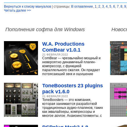
Вернуться к списку мануалов
| страницы:
В оглавление
,
1
,
2
,
3
,
4
,
5
,
6
,
7
,
8
,
9
Читать далее >>
Пополнения софта для Windows
Новос
W.A. Productions
ComBear v1.0.1
21 ФЕВРАЛЯ 2022
ComBear — чрезвычайно мощный и
невероятно динамичный плагин-
компрессор, с функцией
параллельного сжатия. Он придает
потрясающий звук и ощущение
ударным, синтезатору,
ToneBoosters 23 plugins
pack v1.6.0
21 ФЕВРАЛЯ 2022
ToneBoosters — это компания,
которая занимается разработкой
традиционных аудио-плагинов, таких
как эквалайзеры, компрессоры и
многое другое. Аудиоинструменты, с
помощью