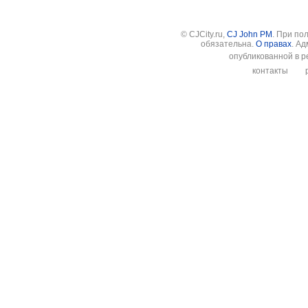
© CJCity.ru,
CJ John PM
. При по
обязательна.
О правах
. А
опубликованной в р
контакты