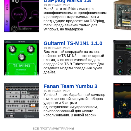
DSPplug Mark3 1.8
19 ФЕВРАЛЯ 2022
Mark3 - это mid/side лимитер с
монофоническим, стереофоническим
и расширенным режимами. Как и
предыдущие предложения DSPplug,
mark3 предназначен только для
Windows, но поддержка
Guitarml TS-M1N1 1.1.0
19 ФЕВРАЛЯ 2022
Бесплатный овердрайв на основе
нейросетиTS-M1N3 — это гитарный
плагин, клон классической педали
овердрайва TS-9 Tubescreamer. Для
создания модели поведения ручек
драйва
Fanan Team Yumbu 3
15 ФЕВРАЛЯ 2022
Yumbu 3 — это барабанный сэмплер
с молниеносной загрузкой наборов
ударных и быстрым
одноступенчатым управлением,
приспособленный для живого
использования. В новой версии
ВСЕ ПРОГРАММЫ/ПЛАГИНЫ