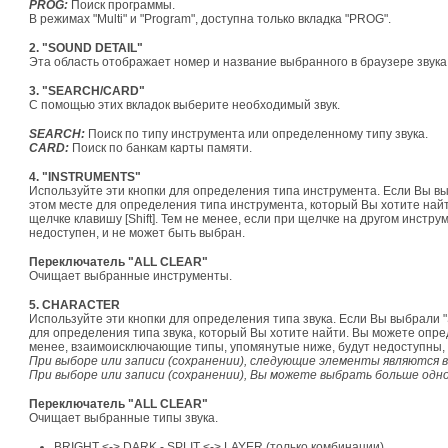
PROG:
Поиск программы.
В режимах "Multi" и "Program", доступна только вкладка "PROG".
2. "SOUND DETAIL"
Эта область отображает номер и название выбранного в браузере звука
3. "SEARCH/CARD"
С помощью этих вкладок выберите необходимый звук.
SEARCH:
Поиск по типу инструмента или определенному типу звука.
CARD:
Поиск по банкам карты памяти.
4. "INSTRUMENTS"
Используйте эти кнопки для определения типа инструмента. Если Вы 
этом месте для определения типа инструмента, который Вы хотите най
щелчке клавишу [Shift]. Тем не менее, если при щелчке на другом инст
недоступен, и не может быть выбран.
Переключатель "ALL CLEAR"
Очищает выбранные инструменты.
5. CHARACTER
Используйте эти кнопки для определения типа звука. Если Вы выбрали
для определения типа звука, который Вы хотите найти. Вы можете опреде
менее, взаимоисключающие типы, упомянутые ниже, будут недоступны, ко
При выборе или записи (сохранении), следующие элементы являются
При выборе или записи (сохранении), Вы можете выбрать больше одн
Переключатель "ALL CLEAR"
Очищает выбранные типы звука.
BRIGHT <-> DARK - SPLIT <-> LAYER (только комбинации)