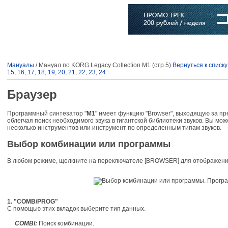
Главная
Софт
Музыка
Статьи
Музыканты
Словарь
Мануалы
/ Мануал по KORG Legacy Collection M1 (стр.5)
Вернуться к списк
15
,
16
,
17
,
18
,
19
,
20
,
21
,
22
,
23
,
24
Браузер
Программный синтезатор "
M1
" имеет функцию "Browser", выходящую за пр
облегчая поиск необходимого звука в гигантской библиотеки звуков. Вы мо
несколько инструментов или инструмент по определенным типам звуков.
Выбор комбинации или программы
В любом режиме, щелкните на переключателе [BROWSER] для отображени
1. "COMB/PROG"
С помощью этих вкладок выберите тип данных.
COMBI:
Поиск комбинации.