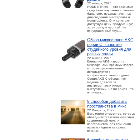
22 января, 2026
RODE NTH-50 — это закрытые
студийные наушники с точным
балансом, предназначенные
для сведения, мастеринга и
мониторинга. Они сочетают
доступную цену, продуманную
эргономику и честный, не
приукрашенный звук....
Обзор микрофонов AKG
серии C: качество
студийного уровня для
разных задач
22 января, 2026
Компания AKG известна
микрофонами премиум-класса,
которые десятилетиями
используются в
профессиональных студиях.
Серия AKG C объединяет
модели для вокала,
инструментов и живых
выступлений. Разберёмся, что
отличает...
9 способов добавить
пространства в микс
22 Февраля, 2022
Есть много элементов, которые
объединяются в великолепный
современный микс, и
пространство, без сомнения,
является одним из самых
важных....
6 ошибок музыкантов,