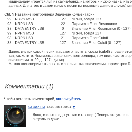
миди-каналу играется луп из саунд-банка, на который нужно назначит
данных. Для этого в самом начале песни на первом (в данном случае) 
Ctrl. N
Название контроллера
Значение
Комментарий
99
NRPN MSB
127
NRPN, всегда 127
98
NRPN LSB
22
Параметр Filter Resonance
38
DATA ENTRY LSB
0
Значение Filter Resonance (0 - 127)
99
NPRN MSB
127
NRPN, всегда 127
98
NRPN LSB
21
Параметр Filter Cutoff
38
DATA ENTRY LSB
127
Значение Filter Cutoff (0 - 127)
Далее, внутри самой песни, параметр частоты среза (cutoff) управляетс
так, как хотите. Чем меньше значение контроллера, тем ниже частота с
значениями от 20 до 127 единиц.
Mожно поэкспериментировать с различными значениями параметров Res
Комментарии (1)
Чтобы оставить комментарий,
авторизуйтесь
.
CJ John PM
12.02.2014 20:24
#
Дааа, сколько воды утекло с тех пор :) Теперь это уже и не
актуально даже.