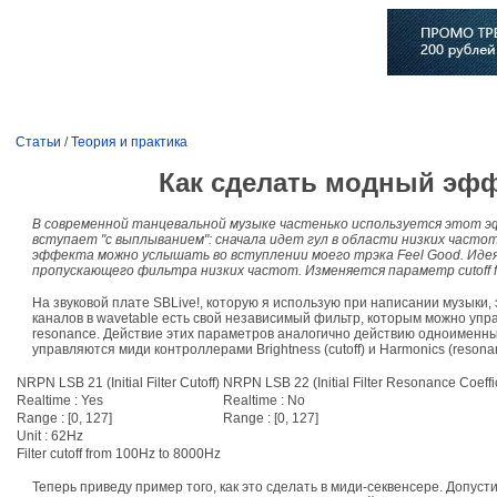
Главная
Софт
Музыка
Статьи
Музыканты
Сло
Статьи
/
Теория и практика
Как сделать модный эф
В современной танцевальной музыке частенько используется этот эфф
вступает "с выплыванием": сначала идет гул в области низких част
эффекта можно услышать во вступлении моего трэка Feel Good. Идея
пропускающего фильтра низких частот. Изменяется параметр cutoff fr
На звуковой плате SBLive!, которую я использую при написании музыки,
каналов в wavetable есть свой независимый фильтр, которым можно управл
resonance. Действие этих параметров аналогично действию одноименны
управляются миди контроллерами Brightness (cutoff) и Harmonics (resona
NRPN LSB 21 (Initial Filter Cutoff)
NRPN LSB 22 (Initial Filter Resonance Coeffi
Realtime : Yes
Realtime : No
Range : [0, 127]
Range : [0, 127]
Unit : 62Hz
Filter cutoff from 100Hz to 8000Hz
Теперь приведу пример того, как это сделать в миди-секвенсере. Допуст