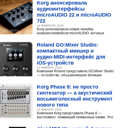
Korg анонсировала
аудиоинтерфейсы
microAUDIO 22 и microAUDIO
722
14 ФЕВРАЛЯ, 2026
Korg анонсировала новую линейку
аудиоинтерфейсов microAUDIO, которые
сочетают в себе предусилители с интересными
эффектами, включая аналоговый...
Roland GO:Mixer Studio:
компактный микшер и
аудио‑MIDI‑интерфейс для
iOS‑устройств
22 ЯНВАРЯ, 2026
Компания Roland представила GO:Mixer Studio
— устройство, объединяющее функции
микшера, аудио- и MIDI?интерфейса. Оно
создано для мобильных...
Korg Phase 8: не просто
синтезатор — а акустический
восьмиголосный инструмент
нового типа
22 ЯНВАРЯ, 2026
Компания Korg представила Phase 8 —
инструмент, ломающий привычные рамки. Это
не аналоговый и не цифровой синтезатор, а
нечто принципиально...