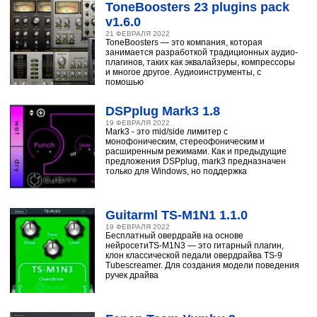
ToneBoosters 23 plugins pack
v1.6.0
21 ФЕВРАЛЯ 2022
ToneBoosters — это компания, которая
занимается разработкой традиционных аудио-
плагинов, таких как эквалайзеры, компрессоры
и многое другое. Аудиоинструменты, с
помощью
DSPplug Mark3 1.8
19 ФЕВРАЛЯ 2022
Mark3 - это mid/side лимитер с
монофоническим, стереофоническим и
расширенным режимами. Как и предыдущие
предложения DSPplug, mark3 предназначен
только для Windows, но поддержка
Guitarml TS-M1N1 1.1.0
19 ФЕВРАЛЯ 2022
Бесплатный овердрайв на основе
нейросетиTS-M1N3 — это гитарный плагин,
клон классической педали овердрайва TS-9
Tubescreamer. Для создания модели поведения
ручек драйва