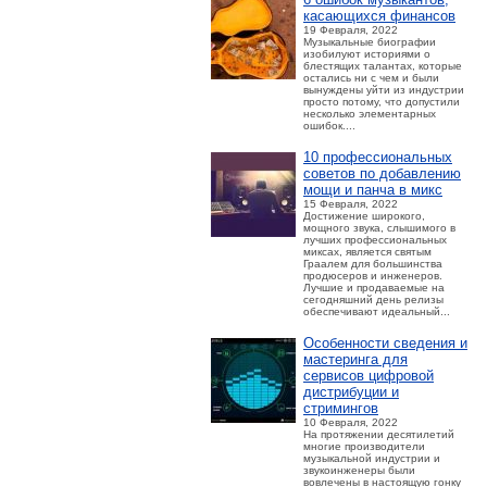
касающихся финансов
19 Февраля, 2022
Музыкальные биографии
изобилуют историями о
блестящих талантах, которые
остались ни с чем и были
вынуждены уйти из индустрии
просто потому, что допустили
несколько элементарных
ошибок....
10 профессиональных
советов по добавлению
мощи и панча в микс
15 Февраля, 2022
Достижение широкого,
мощного звука, слышимого в
лучших профессиональных
миксах, является святым
Граалем для большинства
продюсеров и инженеров.
Лучшие и продаваемые на
сегодняшний день релизы
обеспечивают идеальный...
Особенности сведения и
мастеринга для
сервисов цифровой
дистрибуции и
стримингов
10 Февраля, 2022
На протяжении десятилетий
многие производители
музыкальной индустрии и
звукоинженеры были
вовлечены в настоящую гонку