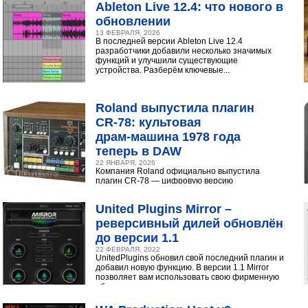
Ableton Live 12.4: что нового в
обновлении
13 ФЕВРАЛЯ, 2026
В последней версии Ableton Live 12.4
разработчики добавили несколько значимых
функций и улучшили существующие
устройства. Разберём ключевые...
Roland выпустила плагин
CR‑78: культовая
драм‑машина 1978 года
теперь в DAW
22 ЯНВАРЯ, 2026
Компания Roland официально выпустила
плагин CR-78 — цифровую версию
легендарной аналоговой драм-машины
1978 года. Инструмент доступен в экосистеме...
United Plugins Mirror –
реверсивный дилей обновлён
до версии 1.1
22 ФЕВРАЛЯ, 2022
UnitedPlugins обновил свой последний плагин и
добавил новую функцию. В версии 1.1 Mirror
позволяет вам использовать свою фирменную
обратную...