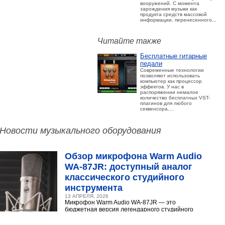
вооружений. С момента
зарождения музыки как
продукта средств массовой
информации, перенесенного...
Читайте также
Бесплатные гитарные
педали
Современные технологии
позволяют использовать
компьютер как процессор
эффектов. У нас в
распоряжении немалое
количество бесплатных VST-
плагинов для любого
секвенсора....
Новости музыкального оборудования
Обзор микрофона Warm Audio
WA‑87JR: доступный аналог
классического студийного
инструмента
13 АПРЕЛЯ, 2026
Микрофон Warm Audio WA‑87JR — это
бюджетная версия легендарного студийного
конденсаторного микрофона Neumann U 87.
Разберёмся,...