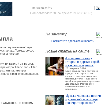
Пользователей: 28074, треков: 19869 (148 Гб).
Войти
Зарегистрироваться
На заметку
мпла
Разместите здесь свою новость...
пл или музыкальный луп
е частоты. Пример этого
Новые статьи на сайте
ра, а точнее -
4 причины, почему
гитара не держит строй,
что на каждый из 16 миди-
и как это исправить
тра: filter cutoff и filter
28 Февраля, 2026
орах эти параметры
Если ваша гитара постоянно
«уходит» из строя — не
BLive's midi implementation:
спешите винить струны или
производителя. Чаще всего
проблема решается простыми
действиями. Разберём 4
главные причины и их
решения....
Музыка человека против
музыки нейросети: где
граница творчества?
 в wavetable. По первому