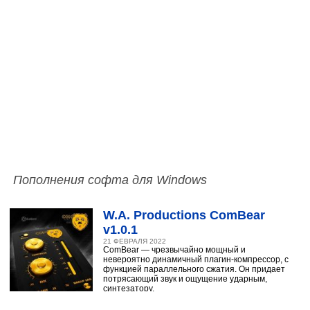
Пополнения софта для Windows
W.A. Productions ComBear
v1.0.1
21 ФЕВРАЛЯ 2022
ComBear — чрезвычайно мощный и
невероятно динамичный плагин-компрессор, с
функцией параллельного сжатия. Он придает
потрясающий звук и ощущение ударным,
синтезатору,