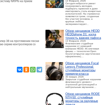
13 Февраля, 2026
 систему NRPN на прием
Сегодня нейросети умеют
генерировать мелодии,
подбирать гармонии и даже
имитировать стиль конкретных
исполнителей. На стримингах
появляются треки, созданные
без участия человека, а
крупные лейблы
экспериментируют...
Обзор наушников HEDD
HEDDphone D1: когда
точность важнее пафоса
оллер 38 на протяжении песни
13 Февраля, 2026
Флагманские студийные
ваю серию контроллеров со
наушники от немецкой
компании HEDD. Их ключевая
фишка — технология Open
Sound (открытое акустическое
оформление)....
Обзор наушников Focal
Lensys Professional:
студийные мониторы
премиум‑класса
30 января, 2026
Закрытые студийные наушники
флагманского уровня с
эталонной детализацией и
нейтральным звучанием....
Обзор наушников RODE
NTH-50: студийные
мониторы за разумные
деньги