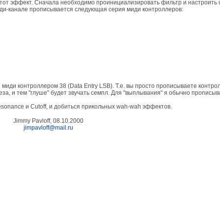
ь этот эффект. Сначала необходимо проинициализировать фильтр и настроить
миди-канале прописывается следующая серия миди контроллеров:
я миди контроллером 38 (Data Еntry LSB). Т.е. вы просто прописываете контр
реза, и тем "глуше" будет звучать семпл. Для "выплывания" я обычно прописы
onance и Cutoff, и добиться прикольных wah-wah эффектов.
Jimmy Pavloff, 08.10.2000
jimpavloff@mail.ru