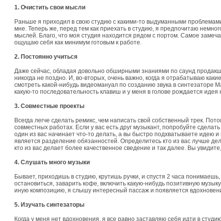
1. Очистить свои мысли
Раньше я приходил в свою студию с какими-то выдуманными проблемами,
мне. Теперь же, перед тем как приехать в студию, я предпочитаю немн
мыслей. Благо, что моя студия находится рядом с портом. Самое замечат
ощущаю себя как минимум готовым к работе.
2. Постоянно учиться
Даже сейчас, обладая довольно обширными знаниями по саунд продакшн
никогда не поздно. И, во-вторых, очень важно, когда я отрабатываю как
смотреть какой-нибудь видеомануал по созданию звука в синтезаторе M
какую-то последовательность клавиш и у меня в голове рождается идея 
3. Совместные проекты
Всегда легче сделать ремикс, чем написать свой собственный трек. Пото
совместных работах. Если у вас есть друг музыкант, попробуйте сделать
один из вас начинает что-то делать, а вы быстро подхватываете идею и
является разделение обязанностей. Определитесь кто из вас лучше дел
кто из вас делает более качественное сведение и так далее. Вы увидите
4. Слушать много музыки
Бывает, приходишь в студию, крутишь ручки, и спустя 2 часа понимаешь
остановиться, заварить кофе, включить какую-нибудь позитивную музыку
иную композицию, я слышу интересный пассаж и появляется вдохновени
5. Изучать синтезаторы
Когда у меня нет вдохновения, я все равно заставляю себя идти в студию