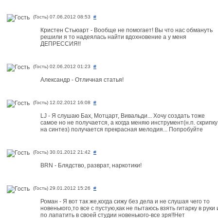
(Гость) 07.06.2012 08:53
#
Кристен Стьюарт - Вообще не помогает! Вы что нас обмануть
решили я то надеялась найти вдохновение а у меня
ДЕПРЕССИЯ!!
(Гость) 02.06.2012 01:23
#
Александр - Отличная статья!
(Гость) 12.02.2012 16:08
#
LJ - Я слушаю Бах, Мотцарт, Вивальди... Хочу создать тоже
самое но не получается, а когда меняю инструмент(н.п. скрипку
на синтез) получается прекрасная мелодия... Попробуйте
(Гость) 30.01.2012 21:42
#
BRN - Блядство, разврат, наркотики!
(Гость) 29.01.2012 15:26
#
Роман - Я вот так же,когда сижу без дела и не слушая чего то
новенького,то все с пустую,как не пытаюсь взять гитарку в руки 
по лапатить в своей студии новенького-все зря!!Нет