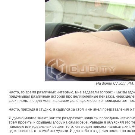
На фото CJ John PM, 
Часто, во время различных интервью, мне задавали вопрос: «Как вы вдо
придумывал различные истории про великолепные пейзажи, неразделен
свои плоды, но для меня, на самом деле, вдохновение произрастает неск
Часто, приходя в студию, я садился за стол и не имел представления о т
Я думаю многие знают, как это раздражает, когда ты проводишь несколько
трем проекты и срываем злобу на самих себе. Раньше я объяснял это тем
панацею или идеальный рецепт того, как в один присест написать хит. Н
вдохновляюсь от самой же музыки. И для себя я выделил несколько осн