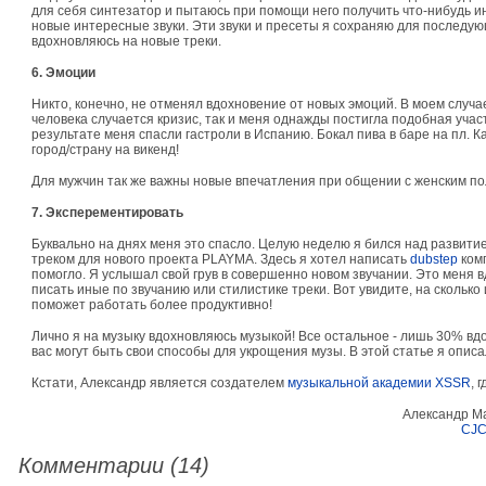
для себя синтезатор и пытаюсь при помощи него получить что-нибудь инт
новые интересные звуки. Эти звуки и пресеты я сохраняю для последующ
вдохновляюсь на новые треки.
6. Эмоции
Никто, конечно, не отменял вдохновение от новых эмоций. В моем случае
человека случается кризис, так и меня однажды постигла подобная участь
результате меня спасли гастроли в Испанию. Бокал пива в баре на пл. Ка
город/страну на викенд!
Для мужчин так же важны новые впечатления при общении с женским пол
7. Эксперементировать
Буквально на днях меня это спасло. Целую неделю я бился над развитием
треком для нового проекта PLAYMA. Здесь я хотел написать
dubstep
комп
помогло. Я услышал свой грув в совершенно новом звучании. Это меня в
писать иные по звучанию или стилистике треки. Вот увидите, на сколько 
поможет работать более продуктивно!
Лично я на музыку вдохновляюсь музыкой! Все остальное - лишь 30% вдо
вас могут быть свои способы для укрощения музы. В этой статье я опис
Кстати, Александр является создателем
музыкальной академии XSSR
, 
Александр Ma
CJCi
Комментарии (14)