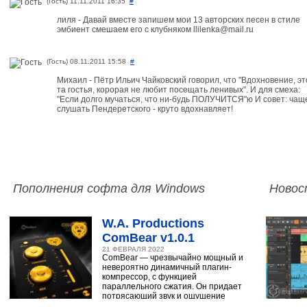
(Гость) 11.11.2011 16:35
#
лиля - Давай вместе запишем мои 13 авторских песен в стиле
эмбиент смешаем его с клубняком llilenka@mail.ru
(Гость) 08.11.2011 15:58
#
Михаил - Пётр Ильич Чайковский говорил, что "Вдохновение, эт
та гостья, корорая не любит посещать ленивых". И для смеха:
"Если долго мучаться, что ни-будь ПОЛУЧИТСЯ"ю И совет: чащ
слушать Пендеретского - круто вдохнавляет!
Пополнения софта для Windows
Новос
W.A. Productions
ComBear v1.0.1
21 ФЕВРАЛЯ 2022
ComBear — чрезвычайно мощный и
невероятно динамичный плагин-
компрессор, с функцией
параллельного сжатия. Он придает
потрясающий звук и ощущение
ударным, синтезатору,