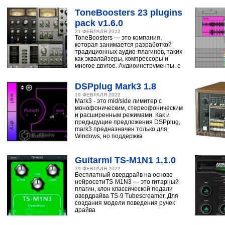
ToneBoosters 23 plugins
pack v1.6.0
21 ФЕВРАЛЯ 2022
ToneBoosters — это компания,
которая занимается разработкой
традиционных аудио-плагинов, таких
как эквалайзеры, компрессоры и
многое другое. Аудиоинструменты, с
помощью
DSPplug Mark3 1.8
19 ФЕВРАЛЯ 2022
Mark3 - это mid/side лимитер с
монофоническим, стереофоническим
и расширенным режимами. Как и
предыдущие предложения DSPplug,
mark3 предназначен только для
Windows, но поддержка
Guitarml TS-M1N1 1.1.0
19 ФЕВРАЛЯ 2022
Бесплатный овердрайв на основе
нейросетиTS-M1N3 — это гитарный
плагин, клон классической педали
овердрайва TS-9 Tubescreamer. Для
создания модели поведения ручек
драйва