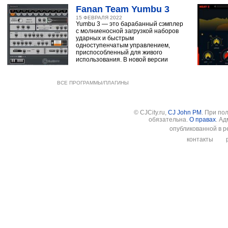
Fanan Team Yumbu 3
15 ФЕВРАЛЯ 2022
Yumbu 3 — это барабанный сэмплер
с молниеносной загрузкой наборов
ударных и быстрым
одноступенчатым управлением,
приспособленный для живого
использования. В новой версии
ВСЕ ПРОГРАММЫ/ПЛАГИНЫ
© CJCity.ru,
CJ John PM
. При по
обязательна.
О правах
. А
опубликованной в р
контакты