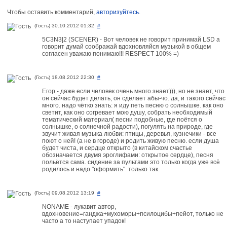
Чтобы оставить комментарий,
авторизуйтесь
.
(Гость) 30.10.2012 01:32
#
5C3N3|2 (SCENER) - Вот человек не говорит принимай LSD а
говорит думай соображай вдохновляйся музыкой в общем
согласен уважаю понимаю!!! RESPECT 100% =)
(Гость) 18.08.2012 22:30
#
Егор - даже если человек очень много знает))), но не знает, что
он сейчас будет делать, он сделает абы-чо. да, и такого сейчас
много. надо чётко знать: я иду петь песню о солнышке. как оно
светит, как оно согревает мою душу, собрать необходимый
тематический материал( песни подобные, где поётся о
солнышке, о солнечной радости), погулять на природе, где
звучит живая музыка любви: птицы, деревья, кузнечики - все
поют о ней! (а не в городе) и родить живую песню. если душа
будет чиста, и сердце открыто (в китайском счастье
обозначается двумя эроглифами: открытое сердце), песня
польётся сама. сидение за пультами это только когда уже всё
родилось и надо "оформить". только так.
(Гость) 09.08.2012 13:19
#
NONAME - лукавит автор,
вдохновение=ганджа+мухоморы+псилоцибы+пейот, только не
часто а то наступает упадок!