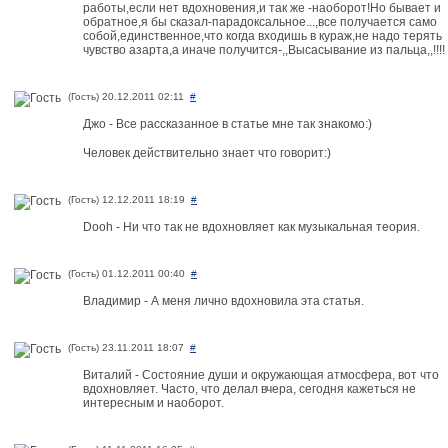
работы,если нет вдохновения,и так же -наоборот!Но бывает и
обратное,я бы сказал-парадоксальное...,все получается само
собой,единственное,что когда входишь в кураж,не надо терять
чувство азарта,а иначе получится-,,Высасывание из пальца,,!!!!
(Гость) 20.12.2011 02:11
#
Джо - Все рассказанное в статье мне так знакомо:)
Человек действительно знает что говорит:)
(Гость) 12.12.2011 18:19
#
Dooh - Ни что так не вдохновляет как музыкальная теория.
(Гость) 01.12.2011 00:40
#
Владимир - А меня лично вдохновила эта статья.
(Гость) 23.11.2011 18:07
#
Виталий - Состояние души и окружающая атмосфера, вот что
вдохновляет. Часто, что делал вчера, сегодня кажеться не
интересным и наоборот.