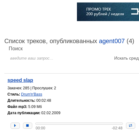
Главная
Софт
Музыка
Статьи
Музыканты
Словарь
Список треков, опубликованных
agent007
(4)
Поиск
Искать сред
speed slap
Закачек: 285 | Прослушек: 2
Стиль:
Drum'n'Bass
Длительность:
00:02:48
Файл mp3:
5.09 Мб
Дата публикации:
02.02.2009
00:00
-02:48