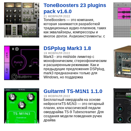
ToneBoosters 23 plugins
pack v1.6.0
21 ФЕВРАЛЯ 2022
ToneBoosters — это компания,
которая занимается разработкой
традиционных аудио-плагинов, таких
как эквалайзеры, компрессоры и
многое другое. Аудиоинструменты, с
помощью
DSPplug Mark3 1.8
19 ФЕВРАЛЯ 2022
Mark3 - это mid/side лимитер с
монофоническим, стереофоническим
и расширенным режимами. Как и
предыдущие предложения DSPplug,
mark3 предназначен только для
Windows, но поддержка
Guitarml TS-M1N1 1.1.0
19 ФЕВРАЛЯ 2022
Бесплатный овердрайв на основе
нейросетиTS-M1N3 — это гитарный
плагин, клон классической педали
овердрайва TS-9 Tubescreamer. Для
создания модели поведения ручек
драйва