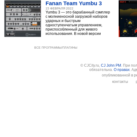
Fanan Team Yumbu 3
15 ФЕВРАЛЯ 2022
Yumbu 3 — это барабанный сэмплер
с молниеносной загрузкой наборов
ударных и быстрым
одноступенчатым управлением,
приспособленный для живого
использования. В новой версии
ВСЕ ПРОГРАММЫ/ПЛАГИНЫ
© CJCity.ru,
CJ John PM
. При по
обязательна.
О правах
. А
опубликованной в р
контакты