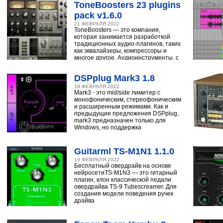
ToneBoosters 23 plugins
pack v1.6.0
21 ФЕВРАЛЯ 2022
ToneBoosters — это компания,
которая занимается разработкой
традиционных аудио-плагинов, таких
как эквалайзеры, компрессоры и
многое другое. Аудиоинструменты, с
помощью
DSPplug Mark3 1.8
19 ФЕВРАЛЯ 2022
Mark3 - это mid/side лимитер с
монофоническим, стереофоническим
и расширенным режимами. Как и
предыдущие предложения DSPplug,
mark3 предназначен только для
Windows, но поддержка
Guitarml TS-M1N1 1.1.0
19 ФЕВРАЛЯ 2022
Бесплатный овердрайв на основе
нейросетиTS-M1N3 — это гитарный
плагин, клон классической педали
овердрайва TS-9 Tubescreamer. Для
создания модели поведения ручек
драйва