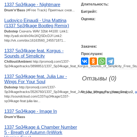
1337 Sp34kage - Nightmare
Длительность:
Drum'n'Bass
(#Free Track) Приятных снов...
Битрейт:
Оценка:
Ludovico Einaudi - Una Mattina
(1337 Sp34kage Bootleg Remix)
Dubstep
Скачать WAV 32bit 44100: Link1:
http://yadi.sk/d/x04o1KQSDcDJf Link2:
http://vk.com/doc16163560_245571871...
Закачек:
1337 Sp34kage feat. Korgus -
Прослушек:
Sounds of Simplicity
Chillout/Ambient
http://promodj.com/1337-
Sp34kage/tracks/3898851/1337_Sp34kage_feat_Korgus_Sounds_of_Simplicity_Free_Stuff
1337 Sp34kage feat. Julia Lav -
Отзывы (0)
Wings For Your Soul
Dubstep
http://promodj.com/1337-
Sp34kage/tracks/3526760/1337_Sp34kage_feat_Julia_Lav_Wings_For_Your_Soul
Чтобы оставить комментарий,
а
http://soundcloud.com/1337sp34kage/1337-
sp34kage-feat-julia-lav...
1337 Sp34kage - Image In
Drum'n'Bass
1337 Sp34kage & Chamber Number
5 - Breath of Autumn (InWork