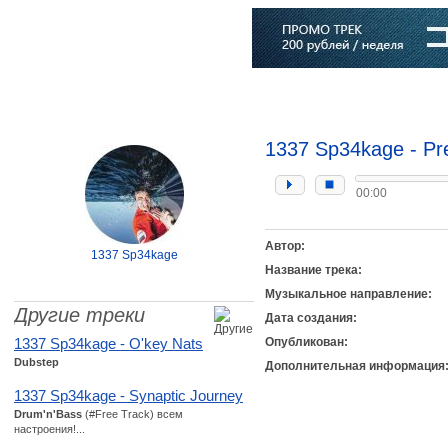
Главная
Софт
Музыка
Статьи
Музыканты
Словарь
1337 Sp34kage - Pr
00:00
Автор:
1337 Sp34kage
Название трека:
Музыкальное направление:
Другие треки
Дата создания:
1337 Sp34kage - O'key Nats
Опубликован:
Dubstep
Дополнительная информация
1337 Sp34kage - Synaptic Journey
Drum'n'Bass
(#Free Track) всем
настроения!...