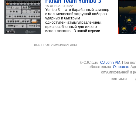
Fanan Team Yumbu 3
15 ФЕВРАЛЯ 2022
Yumbu 3 — это барабанный сэмплер
с молниеносной загрузкой наборов
ударных и быстрым
одноступенчатым управлением,
приспособленный для живого
использования. В новой версии
ВСЕ ПРОГРАММЫ/ПЛАГИНЫ
© CJCity.ru,
CJ John PM
. При по
обязательна.
О правах
. А
опубликованной в р
контакты