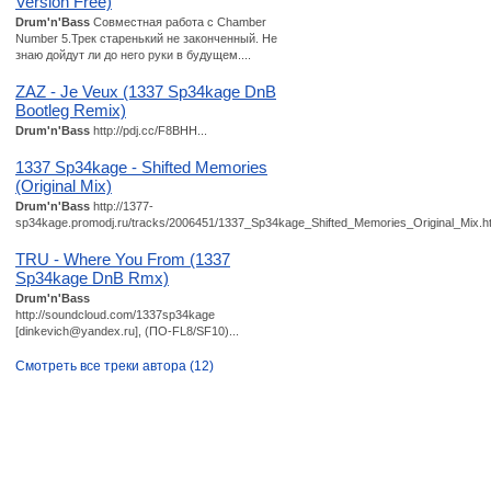
Version Free)
Drum'n'Bass
Совместная работа с Chamber
Number 5.Трек старенький не законченный. Не
знаю дойдут ли до него руки в будущем....
ZAZ - Je Veux (1337 Sp34kage DnB
Bootleg Remix)
Drum'n'Bass
http://pdj.cc/F8BHH...
1337 Sp34kage - Shifted Memories
(Original Mix)
Drum'n'Bass
http://1377-
sp34kage.promodj.ru/tracks/2006451/1337_Sp34kage_Shifted_Memories_Original_Mix.htm
TRU - Where You From (1337
Sp34kage DnB Rmx)
Drum'n'Bass
http://soundcloud.com/1337sp34kage
[dinkevich@yandex.ru], (ПО-FL8/SF10)...
Смотреть все треки автора (12)